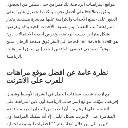
مواقع المراهنات الرياضية لك كمراهن حتى تتمكن من الحصول
على أفضل تجربة يمكنك الحصول عليها. على MrPlay، يمكن
العثور على جميع الأحداث والكراهية عليها مباشرة مستعينا بخيار
المراهنة “أثناء اللعب”. يتم تصنيف الأحداث الحية بدقة وعرضها
بشكل متراص حسب الرياضة، وتعرض أحدث الاحتمالات دون
الحاجة إلى النقر فوق صفحة الرهان. منتج mr. have fun with هو
موقع” “نموذجي قياسي للوافدين الجدد إلى سوق المراهنات
الرياضية.
نظرة عامة عن افضل موقع مراهنات
للعرب على الانترنت
مع ازدياد شعبية سباقات الجمل في الشرق الأوسط وشمال
إفريقيا، سهّلت مواقع المراهنات الرياضية أون لاين المراهنة على
النتيجة. على الرغم من أن العديد من البلدان العربية لا تدعم
المقامرة على الإنترنت بشكل علني، إلا أنه يمكنك المراهنة أون
لاين بأمان من خلال اتخاذ بعض” “الخطوات البسيطة لحماية