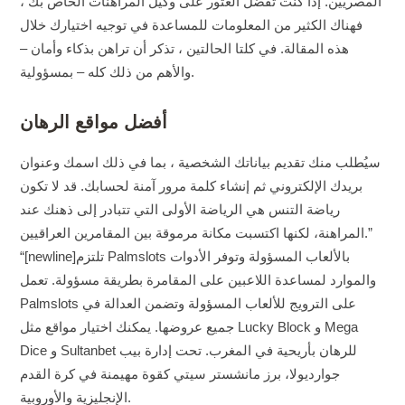
المصريين. إذا كنت تفضل العثور على وكيل المراهنات الخاص بك ،
فهناك الكثير من المعلومات للمساعدة في توجيه اختيارك خلال
هذه المقالة. في كلتا الحالتين ، تذكر أن تراهن بذكاء وأمان –
والأهم من ذلك كله – بمسؤولية.
أفضل مواقع الرهان
سيُطلب منك تقديم بياناتك الشخصية ، بما في ذلك اسمك وعنوان
بريدك الإلكتروني ثم إنشاء كلمة مرور آمنة لحسابك. قد لا تكون
رياضة التنس هي الرياضة الأولى التي تتبادر إلى ذهنك عند
المراهنة، لكنها اكتسبت مكانة مرموقة بين المقامرين العراقيين.”
“[newline]تلتزم Palmslots بالألعاب المسؤولة وتوفر الأدوات
والموارد لمساعدة اللاعبين على المقامرة بطريقة مسؤولة. تعمل
Palmslots على الترويج للألعاب المسؤولة وتضمن العدالة في
جميع عروضها. يمكنك اختيار مواقع مثل Lucky Block و Mega
Dice و Sultanbet للرهان بأريحية في المغرب. تحت إدارة بيب
جوارديولا، برز مانشستر سيتي كقوة مهيمنة في كرة القدم
الإنجليزية والأوروبية.