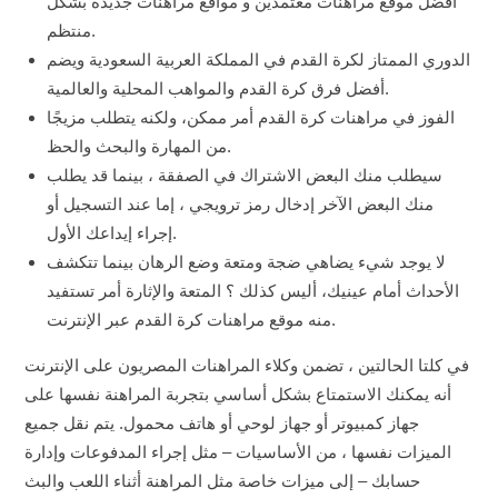
افضل موقع مراهنات معتمدين و مواقع مراهنات جديدة بشكل
منتظم.
الدوري الممتاز لكرة القدم في المملكة العربية السعودية ويضم
أفضل فرق كرة القدم والمواهب المحلية والعالمية.
الفوز في مراهنات كرة القدم أمر ممكن، ولكنه يتطلب مزيجًا
من المهارة والبحث والحظ.
سيطلب منك البعض الاشتراك في الصفقة ، بينما قد يطلب
منك البعض الآخر إدخال رمز ترويجي ، إما عند التسجيل أو
إجراء إيداعك الأول.
لا يوجد شيء يضاهي ضجة ومتعة وضع الرهان بينما تتكشف
الأحداث أمام عينيك، أليس كذلك ؟ المتعة والإثارة أمر تستفيد
منه موقع مراهنات كرة القدم عبر الإنترنت.
في كلتا الحالتين ، تضمن وكلاء المراهنات المصريون على الإنترنت
أنه يمكنك الاستمتاع بشكل أساسي بتجربة المراهنة نفسها على
جهاز كمبيوتر أو جهاز لوحي أو هاتف محمول. يتم نقل جميع
الميزات نفسها ، من الأساسيات – مثل إجراء المدفوعات وإدارة
حسابك – إلى ميزات خاصة مثل المراهنة أثناء اللعب والبث