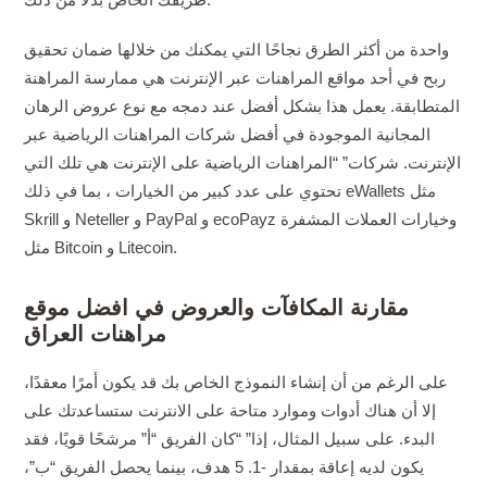
واحدة من أكثر الطرق نجاحًا التي يمكنك من خلالها ضمان تحقيق
ربح في أحد مواقع المراهنات عبر الإنترنت هي ممارسة المراهنة
المتطابقة. يعمل هذا بشكل أفضل عند دمجه مع نوع عروض الرهان
المجانية الموجودة في أفضل شركات المراهنات الرياضية عبر
الإنترنت. شركات” “المراهنات الرياضية على الإنترنت هي تلك التي
تحتوي على عدد كبير من الخيارات ، بما في ذلك eWallets مثل
Skrill و Neteller و PayPal و ecoPayz وخيارات العملات المشفرة
مثل Bitcoin و Litecoin.
مقارنة المكافآت والعروض في افضل موقع
مراهنات العراق
على الرغم من أن إنشاء النموذج الخاص بك قد يكون أمرًا معقدًا،
إلا أن هناك أدوات وموارد متاحة على الانترنت ستساعدتك على
البدء. على سبيل المثال، إذا” “كان الفريق “أ” مرشحًا قويًا، فقد
يكون لديه إعاقة بمقدار -1. 5 هدف، بينما يحصل الفريق “ب”،