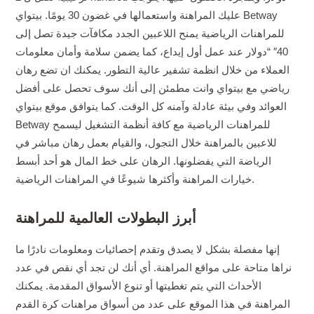
عليك المراهنة واستعمالها في غضون 30 يومًا. بيتواي Betway
للمراهنات الرياضية يمنح اللاعبين الجدد مكافآت جيدة تصل إلى
40″ “دولار عند عمل أول إيداع، كما يضمن سلامة وأمان معلومات
العملاء من خلال انظمة تشفير عالية التطور. يمكنك ان تضع رهان
رياضي مع بيتواي وانت مطمئن إلى أنك سوف تحصل على أفضل
العوائد وفي بيئة عادلة وآمنه كل الوقت. كما يتوافق موقع بيتواي
Betway للمراهنات الرياضية مع كافة أنظمة التشغيل ليسمح
للاعبين بالمراهنة خلال التجول، والقيام بعمل رهان مباشر في
الرياضة التي يفضلونها. الرهان على خط المال هو أحد أبسط
خيارات المراهنة وأكثرها شيوعًا في المراهنات الرياضية.
أبرز البطولات العالمية للمراهنة
إنها مفصلة بشكل لا يصدق وتقدم إحصائيات ومعلومات نادرًا ما
نراها متاحة على مواقع المراهنة. أي أنك لن تجد أي نقص في عدد
الأحداث التي يتم تغطيتها أو تنوع الأسواق المقدمة. يمكنك
المراهنة في هذا الموقع على عدد من أسواق مراهنات كرة القدم