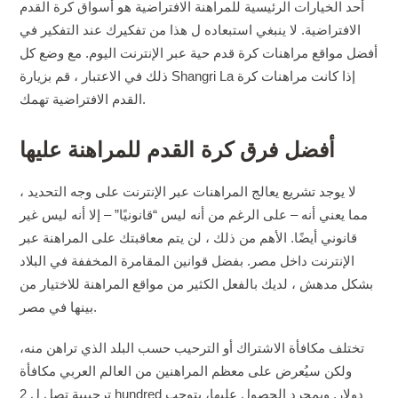
أحد الخيارات الرئيسية للمراهنة الافتراضية هو أسواق كرة القدم
الافتراضية. لا ينبغي استبعاده ل هذا من تفكيرك عند التفكير في
أفضل مواقع مراهنات كرة قدم حية عبر الإنترنت اليوم. مع وضع كل
ذلك في الاعتبار ، قم بزيارة Shangri La إذا كانت مراهنات كرة
القدم الافتراضية تهمك.
أفضل فرق كرة القدم للمراهنة عليها
لا يوجد تشريع يعالج المراهنات عبر الإنترنت على وجه التحديد ،
مما يعني أنه – على الرغم من أنه ليس “قانونيًا” – إلا أنه ليس غير
قانوني أيضًا. الأهم من ذلك ، لن يتم معاقبتك على المراهنة عبر
الإنترنت داخل مصر. بفضل قوانين المقامرة المخففة في البلاد
بشكل مدهش ، لديك بالفعل الكثير من مواقع المراهنة للاختيار من
بينها في مصر.
تختلف مكافأة الاشتراك أو الترحيب حسب البلد الذي تراهن منه،
ولكن سيُعرض على معظم المراهنين من العالم العربي مكافأة
ترحيبية تصل ل 2 hundred دولار. وبمجرد الحصول عليها، يتوجب