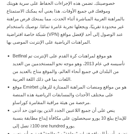
خصوصيتك. تضمن هذه الإجراءات الحفاظ على سرية هويتك
وموقعك في جميع الأوقات. هذا يعني أنه يمكنك الاستمتاع
بالمراهنة العربية المباشرة أثناء الحدث، مما يمنحك فرص مراهنة
غير محدودة تقريبًا، ويجعلها تجربة غامرة تمامًا. نوصيك باستخدام
شبكة خاصة افتراضية (VPN) عند الوصول إلى أحد لإفضل مواقع
المراهنات الرياضية على الإنترنت الموصى بها.
Betfinal هو موقع لمراهنات كرة القدم على الإنترنت تم
تأسيسه في عام 2013، وهو موجه نحو المستخدمين من العديد
من البلدان في جميع أنحاء العالم، والموقع متاح بالعديد من
اللغات بما في ذلك اللغة العربية.
موقع Emirbet هو من مواقع ومنصات المراهنة الممتازة للرهان
على مختلف الأحداث والمسابقات الرياضية هذه المنصة
مرخصة من هيئة مراقبة المقامرة كوراساو.
ينص على أن جميع اللاعبين الجدد الذين يودعون حد أدنى
للإيداع يبلغ 10 يورو سيحصلون على مكافأة إيداع مطابقة بنسبة
100٪ تصل إلى one hundred يورو.
تضيف أسوأ المواقع فترات “معلقة” و “معالجة” قد ترى أنه يتعين