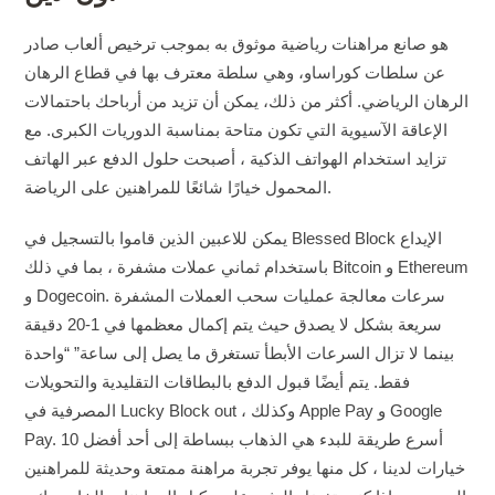
هو صانع مراهنات رياضية موثوق به بموجب ترخيص ألعاب صادر
عن سلطات كوراساو، وهي سلطة معترف بها في قطاع الرهان
الرهان الرياضي. أكثر من ذلك، يمكن أن تزيد من أرباحك باحتمالات
الإعاقة الآسيوية التي تكون متاحة بمناسبة الدوريات الكبرى. مع
تزايد استخدام الهواتف الذكية ، أصبحت حلول الدفع عبر الهاتف
المحمول خيارًا شائعًا للمراهنين على الرياضة.
يمكن للاعبين الذين قاموا بالتسجيل في Blessed Block الإيداع
باستخدام ثماني عملات مشفرة ، بما في ذلك Bitcoin و Ethereum
و Dogecoin. سرعات معالجة عمليات سحب العملات المشفرة
سريعة بشكل لا يصدق حيث يتم إكمال معظمها في 1-20 دقيقة
بينما لا تزال السرعات الأبطأ تستغرق ما يصل إلى ساعة” “واحدة
فقط. يتم أيضًا قبول الدفع بالبطاقات التقليدية والتحويلات
المصرفية في Lucky Block out ، وكذلك Apple Pay و Google
Pay. أسرع طريقة للبدء هي الذهاب ببساطة إلى أحد أفضل 10
خيارات لدينا ، كل منها يوفر تجربة مراهنة ممتعة وحديثة للمراهنين