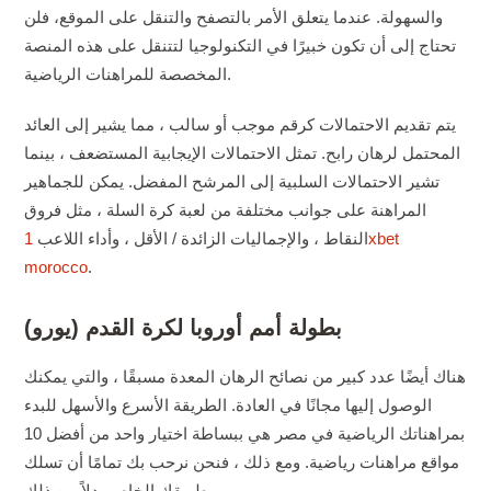
والسهولة. عندما يتعلق الأمر بالتصفح والتنقل على الموقع، فلن
تحتاج إلى أن تكون خبيرًا في التكنولوجيا لتتنقل على هذه المنصة
المخصصة للمراهنات الرياضية.
يتم تقديم الاحتمالات كرقم موجب أو سالب ، مما يشير إلى العائد
المحتمل لرهان رابح. تمثل الاحتمالات الإيجابية المستضعف ، بينما
تشير الاحتمالات السلبية إلى المرشح المفضل. يمكن للجماهير
المراهنة على جوانب مختلفة من لعبة كرة السلة ، مثل فروق
النقاط ، والإجماليات الزائدة / الأقل ، وأداء اللاعب
1xbet
morocco
.
بطولة أمم أوروبا لكرة القدم (يورو)
هناك أيضًا عدد كبير من نصائح الرهان المعدة مسبقًا ، والتي يمكنك
الوصول إليها مجانًا في العادة. الطريقة الأسرع والأسهل للبدء
بمراهناتك الرياضية في مصر هي ببساطة اختيار واحد من أفضل 10
مواقع مراهنات رياضية. ومع ذلك ، فنحن نرحب بك تمامًا أن تسلك
طريقك الخاص بدلاً من ذلك.