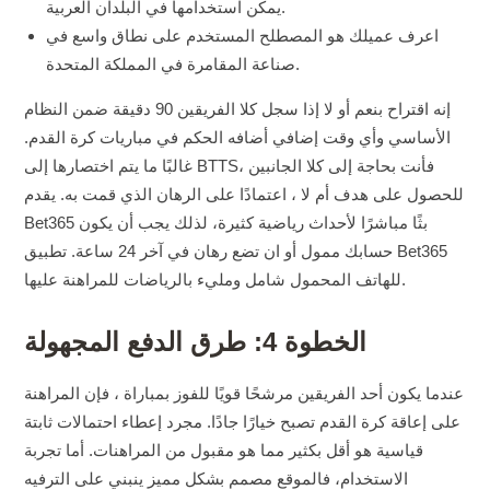
يمكن استخدامها في البلدان العربية.
اعرف عميلك هو المصطلح المستخدم على نطاق واسع في
صناعة المقامرة في المملكة المتحدة.
إنه اقتراح بنعم أو لا إذا سجل كلا الفريقين 90 دقيقة ضمن النظام
الأساسي وأي وقت إضافي أضافه الحكم في مباريات كرة القدم.
غالبًا ما يتم اختصارها إلى BTTS، فأنت بحاجة إلى كلا الجانبين
للحصول على هدف أم لا ، اعتمادًا على الرهان الذي قمت به. يقدم
Bet365 بثًا مباشرًا لأحداث رياضية كثيرة، لذلك يجب أن يكون
حسابك ممول أو ان تضع رهان في آخر 24 ساعة. تطبيق Bet365
للهاتف المحمول شامل ومليء بالرياضات للمراهنة عليها.
الخطوة 4: طرق الدفع المجهولة
عندما يكون أحد الفريقين مرشحًا قويًا للفوز بمباراة ، فإن المراهنة
على إعاقة كرة القدم تصبح خيارًا جادًا. مجرد إعطاء احتمالات ثابتة
قياسية هو أقل بكثير مما هو مقبول من المراهنات. أما تجربة
الاستخدام، فالموقع مصمم بشكل مميز ينبني على الترفيه