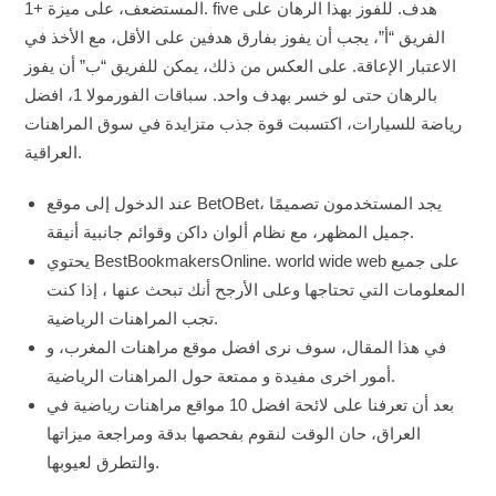
المستضعف، على ميزة +1. five هدف. للفوز بهذا الرهان على
الفريق “أ”، يجب أن يفوز بفارق هدفين على الأقل، مع الأخذ في
الاعتبار الإعاقة. على العكس من ذلك، يمكن للفريق “ب” أن يفوز
بالرهان حتى لو خسر بهدف واحد. سباقات الفورمولا 1، افضل
رياضة للسيارات، اكتسبت قوة جذب متزايدة في سوق المراهنات
العراقية.
عند الدخول إلى موقع BetOBet، يجد المستخدمون تصميمًا
جميل المظهر، مع نظام ألوان داكن وقوائم جانبية أنيقة.
يحتوي BestBookmakersOnline. world wide web على جميع
المعلومات التي تحتاجها وعلى الأرجح أنك تبحث عنها ، إذا كنت
تجب المراهنات الرياضية.
في هذا المقال، سوف نرى افضل موقع مراهنات المغرب، و
أمور اخرى مفيدة و ممتعة حول المراهنات الرياضية.
بعد أن تعرفنا على لائحة افضل 10 مواقع مراهنات رياضية في
العراق، حان الوقت لنقوم بفحصها بدقة ومراجعة ميزاتها
والتطرق لعيوبها.