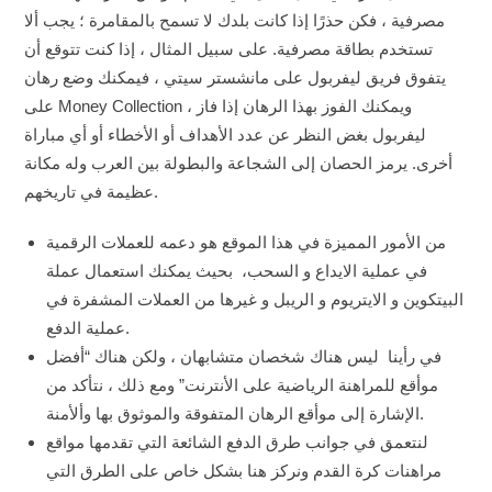
مصرفية ، فكن حذرًا إذا كانت بلدك لا تسمح بالمقامرة ؛ يجب ألا
تستخدم بطاقة مصرفية. على سبيل المثال ، إذا كنت تتوقع أن
يتفوق فريق ليفربول على مانشستر سيتي ، فيمكنك وضع رهان
على Money Collection ، ويمكنك الفوز بهذا الرهان إذا فاز
ليفربول بغض النظر عن عدد الأهداف أو الأخطاء أو أي مباراة
أخرى. يرمز الحصان إلى الشجاعة والبطولة بين العرب وله مكانة
عظيمة في تاريخهم.
من الأمور المميزة في هذا الموقع هو دعمه للعملات الرقمية
في عملية الايداع و السحب، بحيث يمكنك استعمال عملة
البيتكوين و الايتريوم و الريبل و غيرها من العملات المشفرة في
عملية الدفع.
في رأينا ليس هناك شخصان متشابهان ، ولكن هناك “أفضل
موأقع للمراهنة الرياضية على الأنترنت” ومع ذلك ، نتأكد من
الإشارة إلى موأقع الرهان المتفوقة والموثوق بها وألأمنة.
لنتعمق في جوانب طرق الدفع الشائعة التي تقدمها مواقع
مراهنات كرة القدم ونركز هنا بشكل خاص على الطرق التي