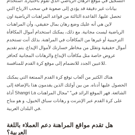
التسجيل في موقع الرهان الرياضي الذي تقوم باختياره. استخدام
بيانات غير دقيقة قد يؤدي إلى صعوبة في سحب الارباح التي
تحصل عليها. القاعدة الثالثة من قواعد المراهنات الرياضية اون
لاين هي أنه عليك وضع رهان بمال حقيقي، وأن المراهنات
الرياضية ليست مجانية. مع ذلك، يمكنك استخدام أموال المكافأة
الترحيبية أو غيرها من المكافآت في المراهنة. بذلك أنت تستخدم
أموال حقيقية وتقلل من مخاطر خسارتك لأموال الإيداع. يتم تقديم
عروض خاصة مثل مكافآت الإيداع والرهانات المجانية كحافز
للاعبين الجدد للانضمام إلى موقع كرة القدم للمنافسة.
هناك الكثير من ألعاب توقع كرة القدم الممتعة التي يمكنك
الحصول عليها أدناه. من بين أولئك الذين يقدمون هذا بالإضافة إلى
أداة Shangri La الشائعة. فهر الموقع الرائد في” “مجال المراهنات
على كرة القدم عبر الإنترنت و رهانات سباق الخيول، و هو متاح
في البلدان العربية.
هل تقدم مواقع المراهنة دعم العملاء باللغة
العربية؟