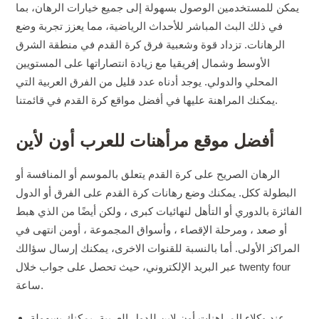
يمكن للمستخدمين الوصول بسهولة إلى جميع خيارات الرهان، بما
في ذلك البث المباشر للأحداث الرياضية، مما يعزز تجربة وضع
الرهانات. تزداد قوة وشعبية فرق كرة القدم في منطقة الشرق
الأوسط وشمال إفريقيا مع زيادة انتصاراتها على المستويين
المحلي والدولي. يوجد أدناه عدد قليل من الفرق العربية التي
يمكنك المراهنة عليها في أفضل مواقع كرة القدم في قائمتنا.
أفضل موقع مرأهنات للعرب أون لأين
الرهان الصريح على كرة القدم يتعلق بالموسم أو المنافسة أو
البطولة ككل. يمكنك وضع رهانات كرة القدم على الفرق أو الدول
الفائزة بالدوري أو التأهل لنهائيات كبرى ، ولكن أيضًا من الذي هبط
أو صعد ، ومرحلة الإقصاء ، وأسواق المجموعة ، أومن انتهى في
المراكز الأولى. أما بالنسبة للقنوات الاخرى، يمكنك إرسال سؤالك
عبر البريد الإلكتروني، حيث تحصل على جواب خلال twenty four
ساعة.
عند وكلاء المراهنات أون لاين للدول العربية، يمكنك بسهولة