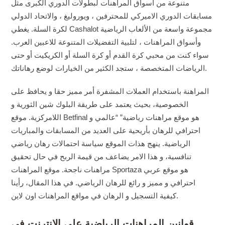
متنوعة من أسواق المراهنات لبطولات الدوري الكبرى مثل
مسابقات الدوري الاميركي للمحترفين ، ويوروليغ ، والاتحاد الدولي
لكرة السلة. يغطي Cashalot مجموعة واسعة من الألعاب الرياضية
وأسواق المراهنات ، لتلبية التفضيلات المتنوعة للاعبين العرب.
سواء كنت من محبي كرة القدم أو كرة السلة أو الكريكيت أو حتى
الرياضات المتخصصة ، ستجد الكثير من الخيارات لوضع رهاناتك.
المراهنة باستخدام العملات المشفرة أمر مميز حقا و يحافظ على
الخصوصية، بحيث يعتمد على طريقة البلوك شين الثورية و
اللامركزية. موقع Betfinal هو موقع مراهنات رياضية” “عالمي و
احترافي للرهان بأريحية على العديد من المسابقات والمباريات
الرياضية. ينهج هذات الموقع سياسة احتمالات رهان رياضي
تنافسية، و هذا الامر يضاعف من قيمة الربح في حال تحقيق
مراهنات ناجحة. موقع المراهنات Sportaza هو موقع عربي
احترافي و مميز و رائع للرهان الرياضي. في هذا المقال، رأينا
كيفية التسجيل و الرهان في مواقع المراهنات اون لاين.
قوانين المراهنات الرياضية على الإنترنت في