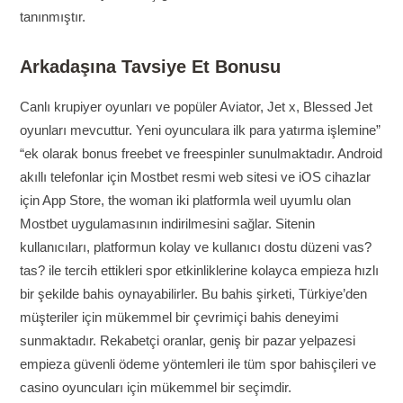
tanınmıştır.
Arkadaşına Tavsiye Et Bonusu
Canlı krupiyer oyunları ve popüler Aviator, Jet x, Blessed Jet
oyunları mevcuttur. Yeni oyunculara ilk para yatırma işlemine”
“ek olarak bonus freebet ve freespinler sunulmaktadır. Android
akıllı telefonlar için Mostbet resmi web sitesi ve iOS cihazlar
için App Store, the woman iki platformla weil uyumlu olan
Mostbet uygulamasının indirilmesini sağlar. Sitenin
kullanıcıları, platformun kolay ve kullanıcı dostu düzeni vas?
tas? ile tercih ettikleri spor etkinliklerine kolayca empieza hızlı
bir şekilde bahis oynayabilirler. Bu bahis şirketi, Türkiye’den
müşteriler için mükemmel bir çevrimiçi bahis deneyimi
sunmaktadır. Rekabetçi oranlar, geniş bir pazar yelpazesi
empieza güvenli ödeme yöntemleri ile tüm spor bahisçileri ve
casino oyuncuları için mükemmel bir seçimdir.