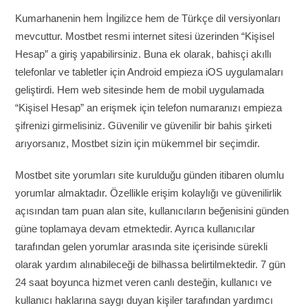
Kumarhanenin hem İngilizce hem de Türkçe dil versiyonları
mevcuttur. Mostbet resmi internet sitesi üzerinden “Kişisel
Hesap” a giriş yapabilirsiniz. Buna ek olarak, bahisçi akıllı
telefonlar ve tabletler için Android empieza iOS uygulamaları
geliştirdi. Hem web sitesinde hem de mobil uygulamada
“Kişisel Hesap” an erişmek için telefon numaranızı empieza
şifrenizi girmelisiniz. Güvenilir ve güvenilir bir bahis şirketi
arıyorsanız, Mostbet sizin için mükemmel bir seçimdir.
Mostbet site yorumları site kurulduğu günden itibaren olumlu
yorumlar almaktadır. Özellikle erişim kolaylığı ve güvenilirlik
açısından tam puan alan site, kullanıcıların beğenisini günden
güne toplamaya devam etmektedir. Ayrıca kullanıcılar
tarafından gelen yorumlar arasında site içerisinde sürekli
olarak yardım alınabileceği de bilhassa belirtilmektedir. 7 gün
24 saat boyunca hizmet veren canlı desteğin, kullanıcı ve
kullanıcı haklarına saygı duyan kişiler tarafından yardımcı