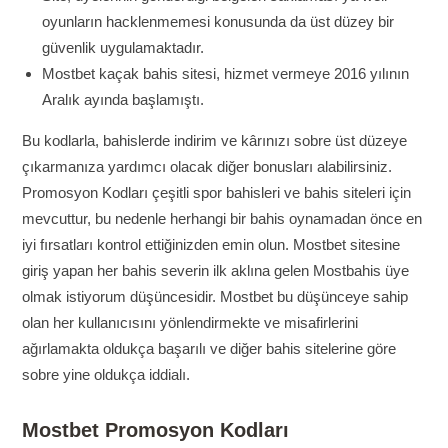
oyunların hacklenmemesi konusunda da üst düzey bir
güvenlik uygulamaktadır.
Mostbet kaçak bahis sitesi, hizmet vermeye 2016 yılının
Aralık ayında başlamıştı.
Bu kodlarla, bahislerde indirim ve kârınızı sobre üst düzeye
çıkarmanıza yardımcı olacak diğer bonusları alabilirsiniz.
Promosyon Kodları çeşitli spor bahisleri ve bahis siteleri için
mevcuttur, bu nedenle herhangi bir bahis oynamadan önce en
iyi fırsatları kontrol ettiğinizden emin olun. Mostbet sitesine
giriş yapan her bahis severin ilk aklına gelen Mostbahis üye
olmak istiyorum düşüncesidir. Mostbet bu düşünceye sahip
olan her kullanıcısını yönlendirmekte ve misafirlerini
ağırlamakta oldukça başarılı ve diğer bahis sitelerine göre
sobre yine oldukça iddialı.
Mostbet Promosyon Kodları