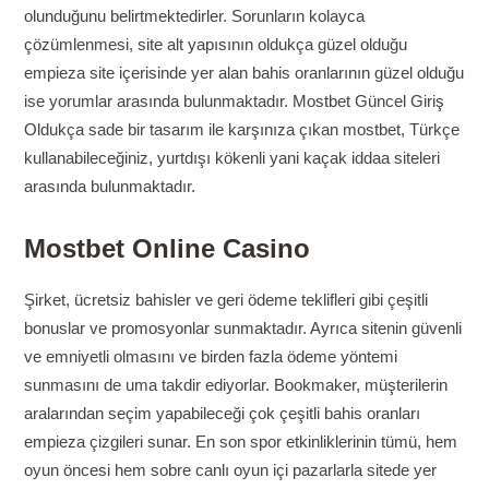
olunduğunu belirtmektedirler. Sorunların kolayca
çözümlenmesi, site alt yapısının oldukça güzel olduğu
empieza site içerisinde yer alan bahis oranlarının güzel olduğu
ise yorumlar arasında bulunmaktadır. Mostbet Güncel Giriş
Oldukça sade bir tasarım ile karşınıza çıkan mostbet, Türkçe
kullanabileceğiniz, yurtdışı kökenli yani kaçak iddaa siteleri
arasında bulunmaktadır.
Mostbet Online Casino
Şirket, ücretsiz bahisler ve geri ödeme teklifleri gibi çeşitli
bonuslar ve promosyonlar sunmaktadır. Ayrıca sitenin güvenli
ve emniyetli olmasını ve birden fazla ödeme yöntemi
sunmasını de uma takdir ediyorlar. Bookmaker, müşterilerin
aralarından seçim yapabileceği çok çeşitli bahis oranları
empieza çizgileri sunar. En son spor etkinliklerinin tümü, hem
oyun öncesi hem sobre canlı oyun içi pazarlarla sitede yer