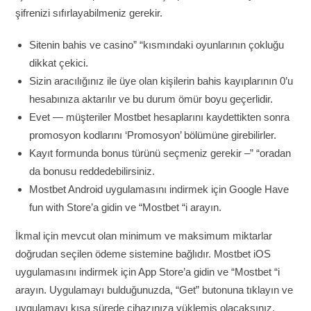
şifrenizi sıfırlayabilmeniz gerekir.
Sitenin bahis ve casino” “kısmındaki oyunlarının çokluğu
dikkat çekici.
Sizin aracılığınız ile üye olan kişilerin bahis kayıplarının 0’u
hesabınıza aktarılır ve bu durum ömür boyu geçerlidir.
Evet — müşteriler Mostbet hesaplarını kaydettikten sonra
promosyon kodlarını ‘Promosyon’ bölümüne girebilirler.
Kayıt formunda bonus türünü seçmeniz gerekir –” “oradan
da bonusu reddedebilirsiniz.
Mostbet Android uygulamasını indirmek için Google Have
fun with Store’a gidin ve “Mostbet “i arayın.
İkmal için mevcut olan minimum ve maksimum miktarlar
doğrudan seçilen ödeme sistemine bağlıdır. Mostbet iOS
uygulamasını indirmek için App Store’a gidin ve “Mostbet “i
arayın. Uygulamayı bulduğunuzda, “Get” butonuna tıklayın ve
uygulamayı kısa sürede cihazınıza yüklemiş olacaksınız.