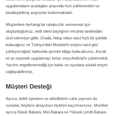
uygulamaların avantajları arasında hızlı yüklenmeleri ve
basitleştirilmiş arayüzleri bulunmaktadır.
Müşterilere herhangi bir rahatsızlık vermemek için
oluşturduğumuz, web sitesi başlığının encanto tarafındaki
özel sekmeye gidin. Orada, hidup siteyi nasıl hızlı bir şekilde
bulacağınız ve Türkiye’deki Mostbet’e erişimi nasıl geri
yükleyeceğiniz hakkında ayrıntılı bilgiyi bulacaksınız. Ancak
en iyi seçenek uygulamayı forios veya Android’e yüklemektir.
Yazılım engellenemediği için bahis ve oyunlara sürekli erişim
sağlayabilirsiniz.
Müşteri Desteği
Ayrıca, belirli sporların ve etkinliklerin canlı yayınını da
sunarlar, böylece aksiyonun hiçbirini kaçırmazsınız. Mostbet
ayrıca Klasik Bakara, Mini Bakara ve Yüksek Limitli Bakara