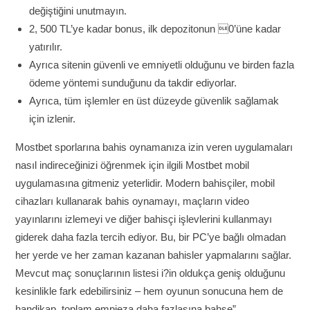
değiştiğini unutmayın.
2, 500 TL’ye kadar bonus, ilk depozitonun 0’üne kadar
yatırılır.
Ayrıca sitenin güvenli ve emniyetli olduğunu ve birden fazla
ödeme yöntemi sunduğunu da takdir ediyorlar.
Ayrıca, tüm işlemler en üst düzeyde güvenlik sağlamak
için izlenir.
Mostbet sporlarına bahis oynamanıza izin veren uygulamaları
nasıl indireceğinizi öğrenmek için ilgili Mostbet mobil
uygulamasına gitmeniz yeterlidir. Modern bahisçiler, mobil
cihazları kullanarak bahis oynamayı, maçların video
yayınlarını izlemeyi ve diğer bahisçi işlevlerini kullanmayı
giderek daha fazla tercih ediyor. Bu, bir PC’ye bağlı olmadan
her yerde ve her zaman kazanan bahisler yapmalarını sağlar.
Mevcut maç sonuçlarının listesi i?in oldukça geniş olduğunu
kesinlikle fark edebilirsiniz – hem oyunun sonucuna hem de
handikap, toplam empieza daha fazlasına bahse”