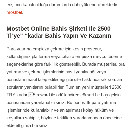
erişimin kapalı olduğu durumlarda dahi yüklenebilmektedir
mostbet
.
Mostbet Online Bahis Şirketi Ile 2500
Tl’ye” “kadar Bahis Yapın Ve Kazanın
Para yatırma empieza çekme için kesin prosedür,
kullandığınız platforma veya cihaza empieza mevcut ödeme
seçeneklerine göre farklılık gösterebilir. Burada müşteriler, pra
yatırma ve çekme işlemlerinin nasıl yapılacağı veya
bonusların nasıl talep edileceği gibi site hakkında sık sorulan
soruların yanıtlarını bulabilirler. Tüm en yeni müşterileri 2500
TRY kadar 5 reward ile ödüllendiren cömert bir hoş geldin
bonusundan yararlanabilirsiniz. Bu bonus ilk para yatırma
işlemlerinde kullanılabilir ve anlaşılması kolay hüküm ve
koşullara sahiptir, böylece tekliften yararlanmadan önce eine
elde ettiğinizi bilirsiniz.