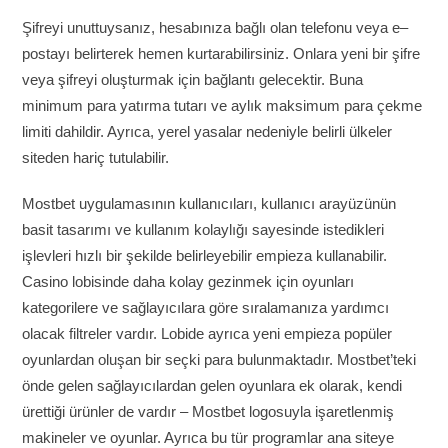
Şifreyi unuttuysanız, hesabınıza bağlı olan telefonu veya e–
postayı belirterek hemen kurtarabilirsiniz. Onlara yeni bir şifre
veya şifreyi oluşturmak için bağlantı gelecektir. Buna
minimum para yatırma tutarı ve aylık maksimum para çekme
limiti dahildir. Ayrıca, yerel yasalar nedeniyle belirli ülkeler
siteden hariç tutulabilir.
Mostbet uygulamasının kullanıcıları, kullanıcı arayüzünün
basit tasarımı ve kullanım kolaylığı sayesinde istedikleri
işlevleri hızlı bir şekilde belirleyebilir empieza kullanabilir.
Casino lobisinde daha kolay gezinmek için oyunları
kategorilere ve sağlayıcılara göre sıralamanıza yardımcı
olacak filtreler vardır. Lobide ayrıca yeni empieza popüler
oyunlardan oluşan bir seçki para bulunmaktadır. Mostbet’teki
önde gelen sağlayıcılardan gelen oyunlara ek olarak, kendi
ürettiği ürünler de vardır – Mostbet logosuyla işaretlenmiş
makineler ve oyunlar. Ayrıca bu tür programlar ana siteye