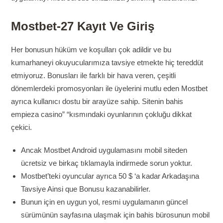
Mostbet-27 Kayıt Ve Giriş
Her bonusun hüküm ve koşulları çok adildir ve bu
kumarhaneyi okuyucularımıza tavsiye etmekte hiç tereddüt
etmiyoruz. Bonusları ile farklı bir hava veren, çeşitli
dönemlerdeki promosyonları ile üyelerini mutlu eden Mostbet
ayrıca kullanıcı dostu bir arayüze sahip. Sitenin bahis
empieza casino” “kısmındaki oyunlarının çokluğu dikkat
çekici.
Ancak Mostbet Android uygulamasını mobil siteden
ücretsiz ve birkaç tıklamayla indirmede sorun yoktur.
Mostbet’teki oyuncular ayrıca 50 $ ‘a kadar Arkadaşına
Tavsiye Ainsi que Bonusu kazanabilirler.
Bunun için en uygun yol, resmi uygulamanın güncel
sürümünün sayfasına ulaşmak için bahis bürosunun mobil