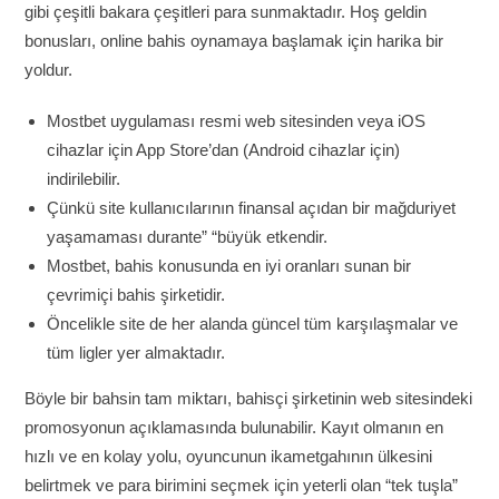
gibi çeşitli bakara çeşitleri para sunmaktadır. Hoş geldin
bonusları, online bahis oynamaya başlamak için harika bir
yoldur.
Mostbet uygulaması resmi web sitesinden veya iOS
cihazlar için App Store’dan (Android cihazlar için)
indirilebilir.
Çünkü site kullanıcılarının finansal açıdan bir mağduriyet
yaşamaması durante” “büyük etkendir.
Mostbet, bahis konusunda en iyi oranları sunan bir
çevrimiçi bahis şirketidir.
Öncelikle site de her alanda güncel tüm karşılaşmalar ve
tüm ligler yer almaktadır.
Böyle bir bahsin tam miktarı, bahisçi şirketinin web sitesindeki
promosyonun açıklamasında bulunabilir. Kayıt olmanın en
hızlı ve en kolay yolu, oyuncunun ikametgahının ülkesini
belirtmek ve para birimini seçmek için yeterli olan “tek tuşla”