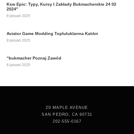
Ksw Epic: Typy, Kursy I Zakłady Bukmacherskie 24 02
2024″
8 januari 2025
Aviator Game Modding Topluluklarına Katılın
8 januari 2025
“bukmacher Poznaj Zawód
8 januari 2025
20 MAPLE AVENUE
SAN PEDRO, CA 90731
202-555-0167