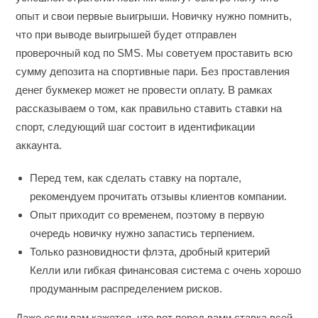
опыт и свои первые выигрыши. Новичку нужно помнить,
что при выводе выигрышей будет отправлен
проверочный код по SMS. Мы советуем проставить всю
сумму депозита на спортивные пари. Без проставления
денег букмекер может не провести оплату. В рамках
рассказываем о том, как правильно ставить ставки на
спорт, следующий шаг состоит в идентификации
аккаунта.
Перед тем, как сделать ставку на портале,
рекомендуем прочитать отзывы клиентов компании.
Опыт приходит со временем, поэтому в первую
очередь новичку нужно запастись терпением.
Только разновидности флэта, дробный критерий
Келли или гибкая финансовая система с очень хорошо
продуманным распределением рисков.
Даже если вам кажется, что вот перед вами ставка всей