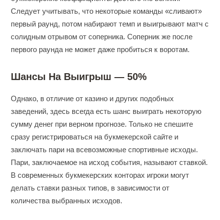
Следует учитывать, что некоторые команды «сливают»
первый раунд, потом набирают темп и выигрывают матч с
солидным отрывом от соперника. Соперник же после
первого раунда не может даже пробиться к воротам.
Шансы На Выигрыш — 50%
Однако, в отличие от казино и других подобных
заведений, здесь всегда есть шанс выиграть некоторую
сумму денег при верном прогнозе. Только не спешите
сразу регистрироваться на букмекерской сайте и
заключать пари на всевозможные спортивные исходы.
Пари, заключаемое на исход события, называют ставкой.
В современных букмекерских конторах игроки могут
делать ставки разных типов, в зависимости от
количества выбранных исходов.