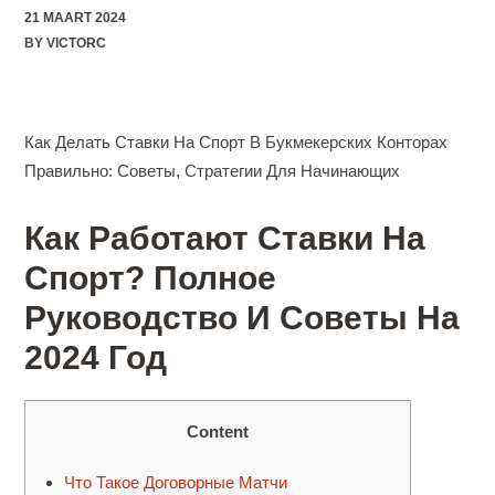
21 MAART 2024
BY
VICTORC
Как Делать Ставки На Спорт В Букмекерских Конторах
Правильно: Советы, Стратегии Для Начинающих
Как Работают Ставки На
Спорт? Полное
Руководство И Советы На
2024 Год
Content
Что Такое Договорные Матчи