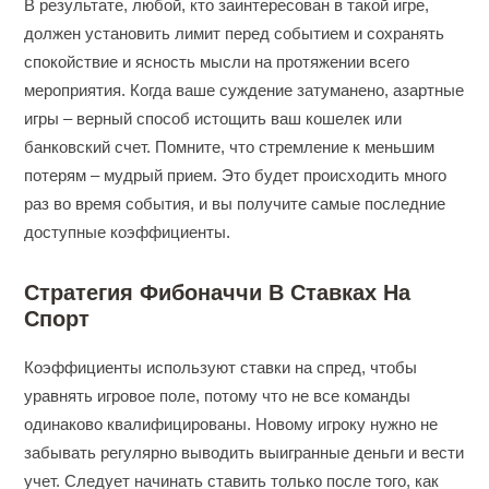
В результате, любой, кто заинтересован в такой игре,
должен установить лимит перед событием и сохранять
спокойствие и ясность мысли на протяжении всего
мероприятия. Когда ваше суждение затуманено, азартные
игры – верный способ истощить ваш кошелек или
банковский счет. Помните, что стремление к меньшим
потерям – мудрый прием. Это будет происходить много
раз во время события, и вы получите самые последние
доступные коэффициенты.
Стратегия Фибоначчи В Ставках На
Спорт
Коэффициенты используют ставки на спред, чтобы
уравнять игровое поле, потому что не все команды
одинаково квалифицированы. Новому игроку нужно не
забывать регулярно выводить выигранные деньги и вести
учет. Следует начинать ставить только после того, как