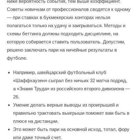
ниже вероятность события, тем выше коэффициент.
Советы новичкам от профессионалов сводятся к одному
— при ставках в букмекерских конторах нельзя
полагаться только на удачу и заигрываться. Методы и
схемы беттинга должны подходить дисциплине, на
которую собирается ставить пользователь. Допустим,
решено заключать пари на ничейные результаты в
футболе.
Например, швейцарский футбольный клуб
«Шаффхаузен» сыграл без ничьих 32 матча подряд,
а «Знамя Труда» из российского второго дивизиона —
26.
Умение делать верные выводы из проигрышей и
правильно трактовать выигрыши поможет вам быть в
плюсе на дистанции.
Это может быть пари на основной исход, тотал, фору
или даже точный счет.