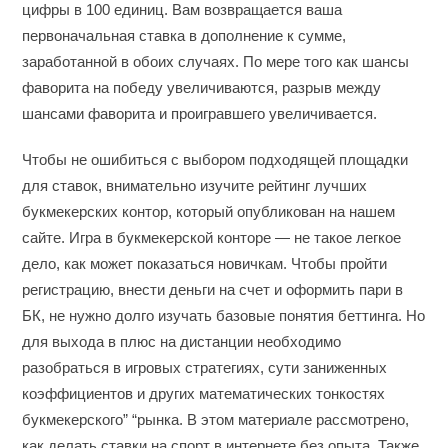
цифры в 100 единиц. Вам возвращается ваша
первоначальная ставка в дополнение к сумме,
заработанной в обоих случаях. По мере того как шансы
фаворита на победу увеличиваются, разрыв между
шансами фаворита и проигравшего увеличивается.
Чтобы не ошибиться с выбором подходящей площадки
для ставок, внимательно изучите рейтинг лучших
букмекерских контор, который опубликован на нашем
сайте. Игра в букмекерской конторе — не такое легкое
дело, как может показаться новичкам. Чтобы пройти
регистрацию, внести деньги на счет и оформить пари в
БК, не нужно долго изучать базовые понятия беттинга. Но
для выхода в плюс на дистанции необходимо
разобраться в игровых стратегиях, сути заниженных
коэффициентов и других математических тонкостях
букмекерского” “рынка. В этом материале рассмотрено,
как делать ставки на спорт в интернете без опыта. Также