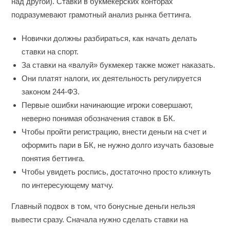
над другой). Ставки в букмекерских конторах
подразумевают грамотный анализ рынка беттинга.
Новички должны разбираться, как начать делать
ставки на спорт.
За ставки на «валуй» букмекер также может наказать.
Они платят налоги, их деятельность регулируется
законом 244-ФЗ.
Первые ошибки начинающие игроки совершают,
неверно понимая обозначения ставок в БК.
Чтобы пройти регистрацию, внести деньги на счет и
оформить пари в БК, не нужно долго изучать базовые
понятия беттинга.
Чтобы увидеть роспись, достаточно просто кликнуть
по интересующему матчу.
Главный подвох в том, что бонусные деньги нельзя
вывести сразу. Сначала нужно сделать ставки на