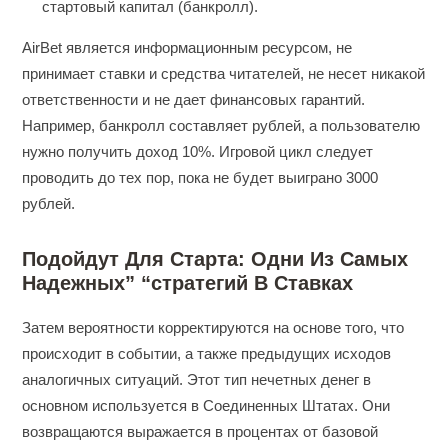
стартовый капитал (банкролл).
AirBet является информационным ресурсом, не
принимает ставки и средства читателей, не несет никакой
ответственности и не дает финансовых гарантий.
Например, банкролл составляет рублей, а пользователю
нужно получить доход 10%. Игровой цикл следует
проводить до тех пор, пока не будет выиграно 3000
рублей.
Подойдут Для Старта: Одни Из Самых
Надежных” “стратегий В Ставках
Затем вероятности корректируются на основе того, что
происходит в событии, а также предыдущих исходов
аналогичных ситуаций. Этот тип нечетных денег в
основном используется в Соединенных Штатах. Они
возвращаются выражается в процентах от базовой