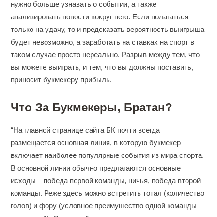
нужно больше узнавать о событии, а также
анализировать новости вокруг него. Если полагаться
только на удачу, то и предсказать вероятность выигрыша
будет невозможно, а заработать на ставках на спорт в
таком случае просто нереально. Разрыв между тем, что
вы можете выиграть, и тем, что вы должны поставить,
приносит букмекеру прибыль.
Что За Букмекеры, Братан?
“На главной странице сайта БК почти всегда
размещается основная линия, в которую букмекер
включает наиболее популярные события из мира спорта.
В основной линии обычно предлагаются основные
исходы – победа первой команды, ничья, победа второй
команды. Реже здесь можно встретить тотал (количество
голов) и фору (условное преимущество одной команды