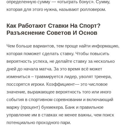
определенную сумму — «отыграть бонус». Сумму,
которая для этого нужна, называют ролловером.
Как Работают Ставки На Спорт?
Разъяснение Советов И Основ
Чем больше вариантов, тем проще найти информацию,
которая поможет сделать ставку. Чтобы повысить
вероятность успеха, не делайте ставку за несколько
дней до начала матча. За это время всё может
измениться – травмируется лидер, уволят тренера,
поссорятся игроки. Коэффициент— это числовое
значение, выражающее вероятность того или иного
события в спортивном соревновании и включающий
маржу (процент) букмекера. Банк и правильное
управление им в ставках не менее важны, чем поиск
потенциально проходного пари.