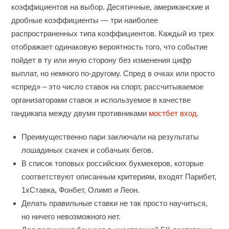
коэффициентов на выбор. Десятичные, американские и
дробные коэффициенты — три наиболее
распространенных типа коэффициентов. Каждый из трех
отображает одинаковую вероятность того, что событие
пойдет в ту или иную сторону без изменения цифр
выплат, но немного по-другому. Спред в очках или просто
«спред» – это число ставок на спорт, рассчитываемое
организаторами ставок и используемое в качестве
гандикапа между двумя противниками
мостбет вход
.
Преимущественно пари заключали на результаты
лошадиных скачек и собачьих бегов.
В список топовых российских букмекеров, которые
соответствуют описанным критериям, входят Парибет,
1хСтавка, Фонбет, Олимп и Леон.
Делать правильные ставки не так просто научиться,
но ничего невозможного нет.