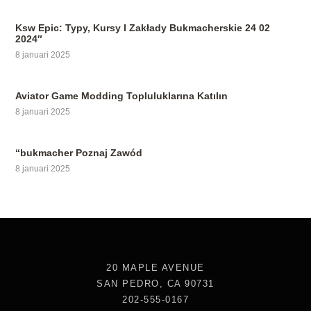
Ksw Epic: Typy, Kursy I Zakłady Bukmacherskie 24 02
2024″
8 januari 2025
Aviator Game Modding Topluluklarına Katılın
8 januari 2025
“bukmacher Poznaj Zawód
8 januari 2025
20 MAPLE AVENUE
SAN PEDRO, CA 90731
202-555-0167