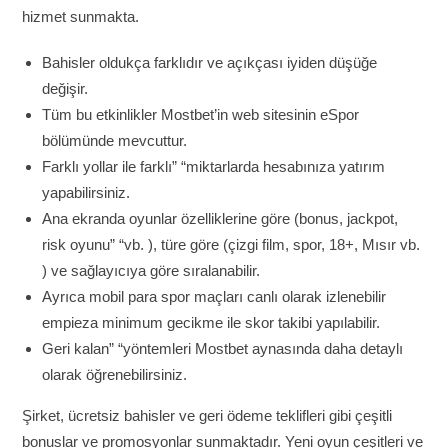
hizmet sunmakta.
Bahisler oldukça farklıdır ve açıkçası iyiden düşüğe
değişir.
Tüm bu etkinlikler Mostbet’in web sitesinin eSpor
bölümünde mevcuttur.
Farklı yollar ile farklı” “miktarlarda hesabınıza yatırım
yapabilirsiniz.
Ana ekranda oyunlar özelliklerine göre (bonus, jackpot,
risk oyunu” “vb. ), türe göre (çizgi film, spor, 18+, Mısır vb.
) ve sağlayıcıya göre sıralanabilir.
Ayrıca mobil para spor maçları canlı olarak izlenebilir
empieza minimum gecikme ile skor takibi yapılabilir.
Geri kalan” “yöntemleri Mostbet aynasında daha detaylı
olarak öğrenebilirsiniz.
Şirket, ücretsiz bahisler ve geri ödeme teklifleri gibi çeşitli
bonuslar ve promosyonlar sunmaktadır. Yeni oyun çeşitleri ve