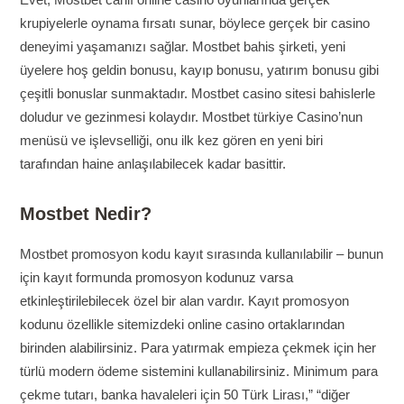
krupiyelerle oynama fırsatı sunar, böylece gerçek bir casino
deneyimi yaşamanızı sağlar. Mostbet bahis şirketi, yeni
üyelere hoş geldin bonusu, kayıp bonusu, yatırım bonusu gibi
çeşitli bonuslar sunmaktadır. Mostbet casino sitesi bahislerle
doludur ve gezinmesi kolaydır. Mostbet türkiye Casino’nun
menüsü ve işlevselliği, onu ilk kez gören en yeni biri
tarafından haine anlaşılabilecek kadar basittir.
Mostbet Nedir?
Mostbet promosyon kodu kayıt sırasında kullanılabilir – bunun
için kayıt formunda promosyon kodunuz varsa
etkinleştirilebilecek özel bir alan vardır. Kayıt promosyon
kodunu özellikle sitemizdeki online casino ortaklarından
birinden alabilirsiniz. Para yatırmak empieza çekmek için her
türlü modern ödeme sistemini kullanabilirsiniz. Minimum para
çekme tutarı, banka havaleleri için 50 Türk Lirası,” “diğer