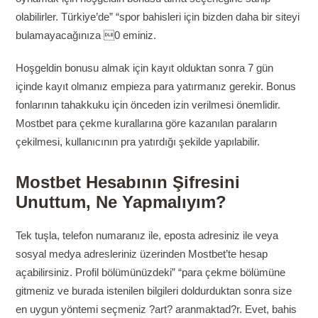
olabilirler. Türkiye’de” “spor bahisleri için bizden daha bir siteyi
bulamayacağınıza 0 eminiz.
Hoşgeldin bonusu almak için kayıt olduktan sonra 7 gün
içinde kayıt olmanız empieza para yatırmanız gerekir. Bonus
fonlarının tahakkuku için önceden izin verilmesi önemlidir.
Mostbet para çekme kurallarına göre kazanılan paraların
çekilmesi, kullanıcının pra yatırdığı şekilde yapılabilir.
Mostbet Hesabının Şifresini
Unuttum, Ne Yapmalıyım?
Tek tuşla, telefon numaranız ile, eposta adresiniz ile veya
sosyal medya adresleriniz üzerinden Mostbet’te hesap
açabilirsiniz. Profil bölümünüzdeki” “para çekme bölümüne
gitmeniz ve burada istenilen bilgileri doldurduktan sonra size
en uygun yöntemi seçmeniz ?art? aranmaktad?r. Evet, bahis