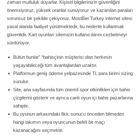
zaman mutluluk duyarlar. Kişisel bilgilerinizin güvenliğini
önemsiyoruz, yüksek oranlar sunuyoruz ve kazanılan paraları
sorunsuz bir şekilde çekiyoruz. MostBet Turkey internet sitesi
yasal alanda faaliyet yürütmektedir, bu nedenle kullanmak
güvenlidir. Kart oyunları sitemizin kullanıcılarını cezbetmeyi
sürdürüyor.
Bütün bunlar” “bahisçinin müşterisi olan herkesin
yaşayabileceği tüm avantajlardan uzaktır.
Platformun geniş ödeme yelpazesinde TL para birimi sizing
sunulur.
Site, ana sayfasında tüm önemli spor etkinlikleri için bahis
çizgilerini gösterir ve ayrıca canlı oyun içi bahis pazarlarına
sahiptir.
Bu oyunun arkasındaki fikir, sonucu önceden bilmeden
hangi takımın veya oyuncunun belirli bir maçı
kazanacağını seçmektir.