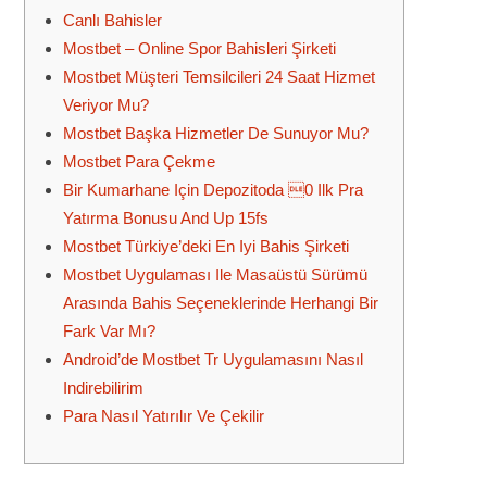
Canlı Bahisler
Mostbet – Online Spor Bahisleri Şirketi
Mostbet Müşteri Temsilcileri 24 Saat Hizmet
Veriyor Mu?
Mostbet Başka Hizmetler De Sunuyor Mu?
Mostbet Para Çekme
Bir Kumarhane Için Depozitoda 0 Ilk Pra
Yatırma Bonusu And Up 15fs
Mostbet Türkiye’deki En Iyi Bahis Şirketi
Mostbet Uygulaması Ile Masaüstü Sürümü
Arasında Bahis Seçeneklerinde Herhangi Bir
Fark Var Mı?
Android’de Mostbet Tr Uygulamasını Nasıl
Indirebilirim
Para Nasıl Yatırılır Ve Çekilir