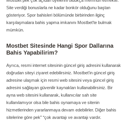
Mostbet pek çok açıdan üyelerini oldukça memnun etmekte.
Site verdiği bonuslarla ne kadar bonkör olduğunu baştan
gösteriyor. Spor bahisleri bölümünde birbirinden ilginç
karşılaşmalara bahis yapma imkanını Mostbet’te bulmak
mümkün.
Mostbet Sitesinde Hangi Spor Dallarına
Bahis Yapabilirim?
Ayrıca, resmi internet sitesinin güncel giriş adresini kullanarak
doğrudan siteyi ziyaret edebilirsiniz. Mostbet’in güncel giriş
adresine ulaşmak için resmi web sitesini veya güncel giriş
adresini sağlayan güvenilir kaynakları kullanabilirsiniz. Bir
ayna web sitesini kullanarak, kullanıcılar sah site
kullanılamıyor olsa bile bahis oynamaya ve sitenin
hizmetlerinden yararlanmaya devam edebilirler. Diğer bahis
sitelerine göre pek” “çok avantajı ve avantajı vardır.