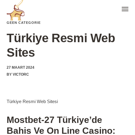
GEEN CATEGORIE
Türkiye Resmi Web
Sites
27 MAART 2024
BY
VICTORC
Türkiye Resmi Web Sitesi
Mostbet-27 Türkiye’de
Bahis Ve On Line Casino: