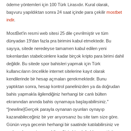
ödeme yöntemleri için 100 Türk Lirasıdır. Kural olarak,
başvuru yapıldıktan sonra 24 saat içinde para çekilir
mostbet
indir
.
MostBet’in resmi web sitesi 25 dile çevrilmiştir ve tüm
dünyadan 19’dan fazla pra birimini kabul etmektedir. Bu
sayıya, sitede neredeyse tamamen kabul edilen yeni
tokenlardan stabelcoinlere kadar birçok kripto para birimi dahil
değildir. Bu sitede spor bahisleri yapmak için Türk
kullanıcıların öncelikle internet sitelerine kayıt olarak
kendilerinde bir hesap açmaları gerekmektedir. Bunu
yaptıktan sonra, hesap kontrol panelinizden ya da doğrudan
bahis yapmakla ilgilendiğiniz herhangi bir canlı bülten
ekranından anında bahis oynamaya başlayabilirsiniz.”
“[newline]Gerçek parayla oynanan oyunları oynayıp
kazanabileceğiniz bir yer arıyorsanız bu site tam size göre.
Günün veya gecenin herhangi bir saatinde katılabilirsiniz ve