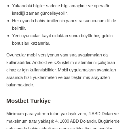
Yukarıdaki bilgiler sadece bilgi amaçlıdır ve operatör
istediği zaman güncelleyebilir.
Her oyunda bahis limitlerinin yanı sıra sunucunun dili de
belirtilir.
Yeni oyuncular, kayıt olduktan sonra büyük hoş geldin
bonusları kazanırlar.
Oyuncular mobil versiyonun yanı sıra uygulamaları da
kullanabilirler. Android ve iOS işletim sistemlerini çalıştıran
cihazlar için kullanılabilirler. Mobil uygulamaların avantajları
arasında hızlı yüklenmeleri ve basitleştirilmiş arayüzleri
bulunmaktadır.
Mostbet Türkiye
Minimum para yatırma tutarı yaklaşık zero, 4 ABD Doları ve
maksimum tutar yaklaşık 4. 1000 ABD Dolarıdır. Bugünlerde
çok sayıda bahis şirketi var empieza Mostbet en popüler