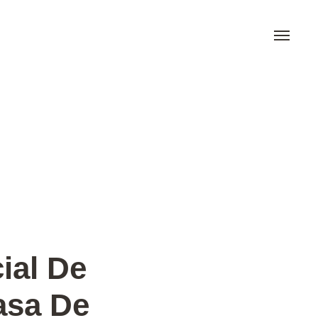
ial De
asa De