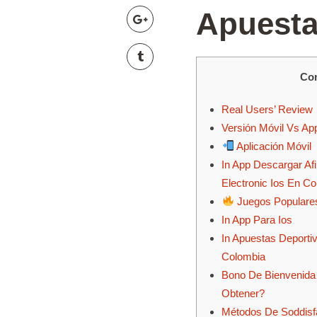
Apuest
Co
Real Users’ Review
Versión Móvil Vs Ap
Aplicación Móvil
In App Descargar Af
Electronic Ios En C
Juegos Populare
In App Para Ios
In Apuestas Deportiv
Colombia
Bono De Bienvenida
Obtener?
Métodos De Soddisf