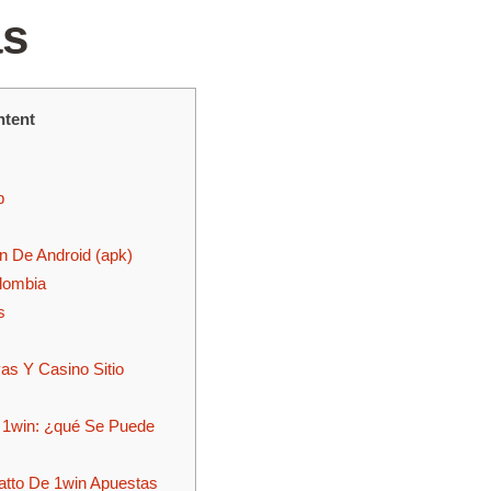
as
ntent
p
in De Android (apk)
olombia
s
as Y Casino Sitio
 1win: ¿qué Se Puede
atto De 1win Apuestas