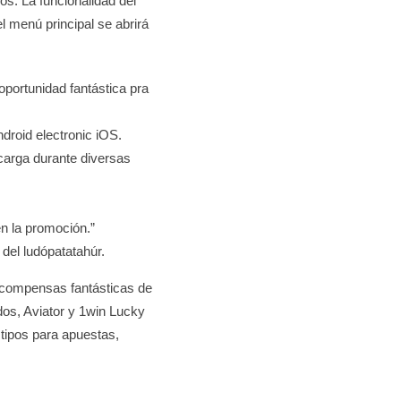
s. La funcionalidad del
el menú principal se abrirá
portunidad fantástica pra
ndroid electronic iOS.
scarga durante diversas
en la promoción.”
 del ludópatatahúr.
recompensas fantásticas de
dos, Aviator y 1win Lucky
 tipos para apuestas,