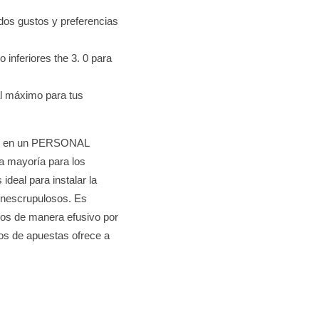
 dos gustos y preferencias
inferiores the 3. 0 para
al máximo para tus
aún en un PERSONAL
a mayoría para los
ideal para instalar la
 inescrupulosos. Es
idos de manera efusivo por
ios de apuestas ofrece a