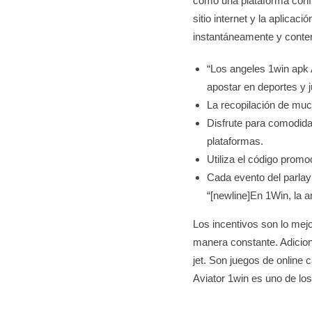
como una plataforma confi
sitio internet y la aplica
instantáneamente y conten
“Los angeles 1win apk 
apostar en deportes y 
La recopilación de much
Disfrute para comodida
plataformas.
Utiliza el código pro
Cada evento del parlay 
“[newline]En 1Win, la a
Los incentivos son lo mej
manera constante. Adicion
jet. Son juegos de online 
Aviator 1win es uno de lo