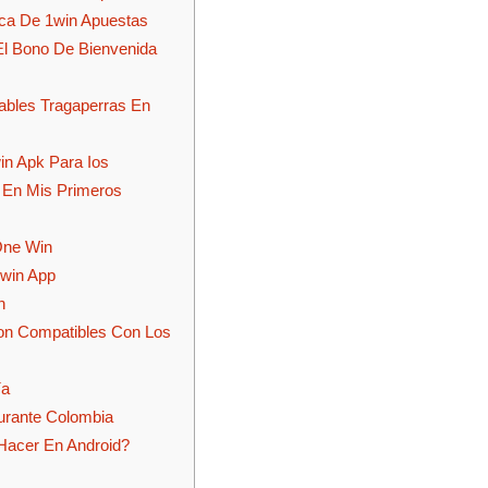
ca De 1win Apuestas
El Bono De Bienvenida
bles Tragaperras En
n Apk Para Ios
 En Mis Primeros
One Win
1win App
n
Son Compatibles Con Los
ía
urante Colombia
acer En Android?