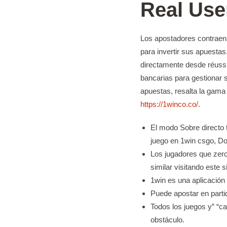
Real Use
Los apostadores contraen 
para invertir sus apuestas
directamente desde réussi 
bancarias para gestionar s
apuestas, resalta la gama 
https://1winco.co/
.
El modo Sobre directo 
juego en 1win csgo, Dot
Los jugadores que zero
similar visitando este s
1win es una aplicación
Puede apostar en parti
Todos los juegos y” “ca
obstáculo.