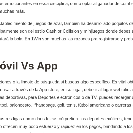
as emocionantes en essa disciplina, como optar al ganador de comb
 muchas más.
tablecimiento de juegos de azar, también ha desarrollado poquitos de 
ipalmente son del estilo Cash or Collision y minijuegos donde debes a
stará la bola. En 1Win son muchas las razones pra registrarse y prob
óvil Vs App
ecciones o la lingote de búsqueda si buscas algo específico. Es vital o
sar a través de la App-store; en su lugar, debe ir al lugar web oficial
tas deportivas, para Deportes electrónicos o de TV, puedes recarga
ol, baloncesto,” “handbags, golf, tenis, fútbol americano o carreras 
illustres ligas como dans le cas où prefiere los deportes exóticos, te
to ofrecen muy poco esfuerzo y rapidez en los pagos, brindando a los u