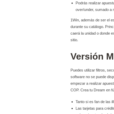
Podrás realizar apuest
over/under, sumado a
1Win, además de ser el es
durante su catálogo. Princ
caerá la unidad o donde e
sitio.
Versión M
Puedes utilizar filtros, s
software no se puede dispen
empezar a realizar apues
COP. Crea tu Dream en fútb
Tanto si es fan de las 
Las tarjetas para crédi