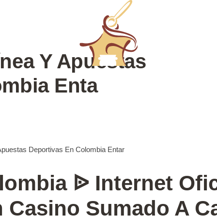
ínea Y Apuestas
ombia Enta
Apuestas Deportivas En Colombia Entar
ombia ᐉ Internet Ofic
 Casino Sumado A C