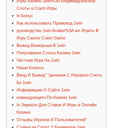
Игры Казино 1win%3A Индивидуальные
Слоты а Crash Игры
In Бонус
Как использовать Промокод 1win
руководство 1win Aviator%3A же Играть В
Игру Casino Crash Game
Вывод Выигрыша В 1win
Популярные Слоты Казино 1win
Честная Игра На 1win
Наши Бонусы
Ввод И Вывод” “денежек С Игрового Счета
Бк 1win
Информация О Сайте 1win
командующего По Казино 1win
In Зеркало Для Ставок И Игры в Онлайн
Казино
Отзывы Игроков И Пользователей”
Ставки на Спорт У Букмекера 1win