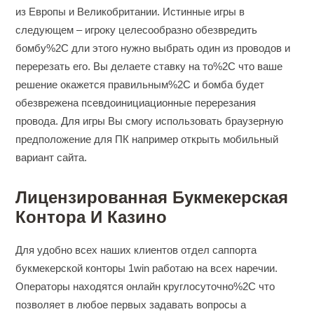
из Европы и Великобритании. Истинные игры в
следующем – игроку целесообразно обезвредить
бомбу%2C дли этого нужно выбрать один из проводов и
перерезать его. Вы делаете ставку на то%2C что ваше
решение окажется правильным%2C и бомба будет
обезврежена псевдоинициационные перерезания
провода. Для игры Вы смогу использовать браузерную
предположение для ПК например открыть мобильный
вариант сайта.
Лицензированная Букмекерская
Контора И Казино
Для удобно всех наших клиентов отдел саппорта
букмекерской конторы 1win работаю на всех наречии.
Операторы находятся онлайн круглосуточно%2C что
позволяет в любое первых задавать вопросы а