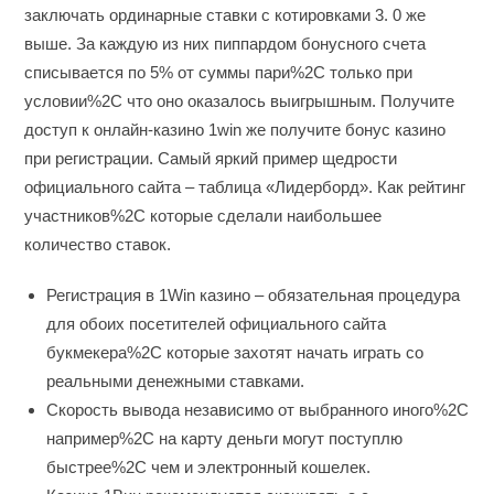
заключать ординарные ставки с котировками 3. 0 же
выше. За каждую из них пиппардом бонусного счета
списывается по 5% от суммы пари%2C только при
условии%2C что оно оказалось выигрышным. Получите
доступ к онлайн-казино 1win же получите бонус казино
при регистрации. Самый яркий пример щедрости
официального сайта – таблица «Лидерборд». Как рейтинг
участников%2C которые сделали наибольшее
количество ставок.
Регистрация в 1Win казино – обязательная процедура
для обоих посетителей официального сайта
букмекера%2C которые захотят начать играть со
реальными денежными ставками.
Скорость вывода независимо от выбранного иного%2C
например%2C на карту деньги могут поступлю
быстрее%2C чем и электронный кошелек.