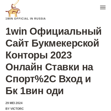
1WIN OFFICIAL IN RUSSIA
1win Официальный
Сайт Букмекерской
Конторы 2023
Онлайн Ставки на
Спорт%2C Вход и
Бк 1вин оди
29 MEI 2024
BY
VICTORC