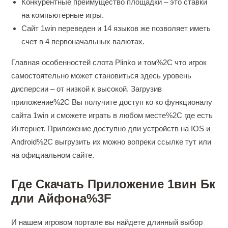
Конкурентные преимущество площадки – это ставки
на компьютерные игры.
Сайт 1win переведен и 14 языков же позволяет иметь
счет в 4 первоначальных валютах.
Главная особенностей слота Plinko и том%2C что игрок
самостоятельно может становиться здесь уровень
дисперсии – от низкой к высокой. Загрузив
приложение%2C Вы получите доступ ко ко функционалу
сайта 1win и сможете играть в любом месте%2C где есть
Интернет. Приложение доступно дли устройств на IOS и
Android%2C выгрузить их можно вопреки ссылке тут или
на официальном сайте.
Где Скачать Приложение 1вин Бк
дли Айфона%3F
И нашем игровом портале вы найдете длинный выбор