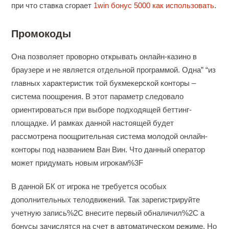
при что ставка сгорает
1win бонус 5000 как использовать
.
Промокоды
Она позволяет проворно открывать онлайн-казино в
браузере и не является отдельной программой. Одна” “из
главных характеристик той букмекерской конторы –
система поощрения. В этот параметр следовало
ориентироваться при выборе подходящей беттинг-
площадке. И рамках данной настоящей будет
рассмотрена поощрительная система молодой онлайн-
конторы под названием Ван Вин. Что данный оператор
может придумать новым игрокам%3F
В данной БК от игрока не требуется особых
дополнительных телодвижений. Так зарегистрируйте
учетную запись%2C внесите первый обналичил%2C а
бонусы зачислятся на счет в автоматическом режиме. Но