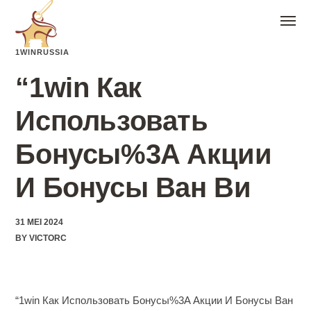
1WINRUSSIA
“1win Как
Использовать
Бонусы%3A Акции
И Бонусы Ван Ви
31 MEI 2024
BY
VICTORC
“1win Как Использовать Бонусы%3A Акции И Бонусы Ван