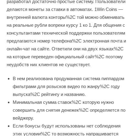
разработал достаточно простые систему. Пользователи
делаются монеты за ставки в автоматах. 1Win Coins —
внутренней валюта конторы%2C той можно обменивать
на реальные рубли вопреки курсу 1 ко 1. Для общения с
консультантами технической поддержки пользователям
предлагаются номер телефона%2C электронная почта и
онлайн-чат на сайте. Ответили они на двух языках%2C
на которые переведен официальный сайт%2C поэтому
неудобств них клиентов не существует.
В нем реализована продуманная система пиппардом
фильтрами для розысков видео по жанру%2C году
выпуска%2C рейтингу и названию.
Минимальная сумма ставок%2C которую нужно
совершить для снятия денежек%2C определяется по
вейджеру.
Если бонусы будут использованы нет соблюдения
этих условии%2C то возможность напрашивается