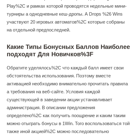
Play%2C и рамках которой проводятся недельные мини-
турниры а однодневные кеш-дропы. А Drops %26 Wins
участвуют 20 игровых автоматов%2C которые собраны
на отдельной предпоследней.
Какие Типы Бонусных Баллов Наиболее
подходят Для Новичков%3F
Обратите уделялось%2C что каждый балл имеет свои
обстоятельства использования. Поэтому вместе
активацией необходимо внимательно прочитать правила
а требования на веб-сайте. Условия каждой
существующей в заведении акции устанавливает
администрация. В описании предложения
определено%2C как получить поощрение и каким таким
можно отыграть бонусы в 1Win. Того воспользоваться той
также иной акцией%2C можно последовательно