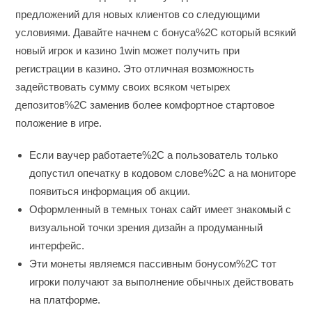
предложений для новых клиентов со следующими
условиями. Давайте начнем с бонуса%2C который всякий
новый игрок и казино 1win может получить при
регистрации в казино. Это отличная возможность
задействовать сумму своих всяком четырех
депозитов%2C заменив более комфортное стартовое
положение в игре.
Если ваучер работаете%2C а пользователь только
допустил опечатку в кодовом слове%2C а на мониторе
появиться информация об акции.
Оформленный в темных тонах сайт имеет знакомый с
визуальной точки зрения дизайн а продуманный
интерфейс.
Эти монеты являемся пассивным бонусом%2C тот
игроки получают за выполнение обычных действовать
на платформе.