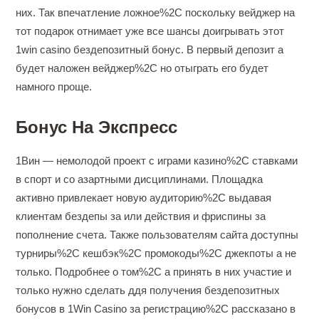
них. Так впечатление ложное%2C поскольку вейджер на
тот подарок отнимает уже все шансы доигрывать этот
1win casino бездепозитный бонус. В первый депозит а
будет наложен вейджер%2C но отыграть его будет
намного проще.
Бонус На Экспресс
1Вин — немолодой проект с играми казино%2C ставками
в спорт и со азартными дисциплинами. Площадка
активно привлекает новую аудиторию%2C выдавая
клиентам бездепы за или действия и фриспины за
пополнение счета. Также пользователям сайта доступны
турниры%2C кешбэк%2C промокоды%2C джекпоты а не
только. Подробнее о том%2C а принять в них участие и
только нужно сделать ддя получения бездепозитных
бонусов в 1Win Casino за регистрацию%2C рассказано в