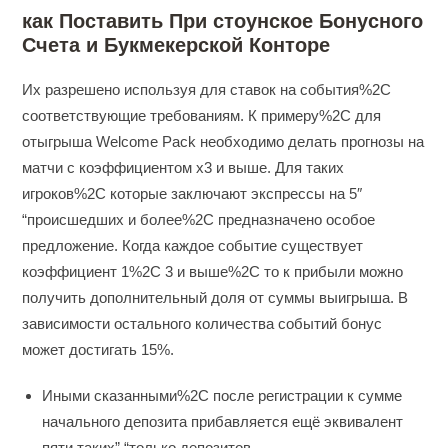
как Поставить При стоунское Бонусного
Счета и Букмекерской Конторе
Их разрешено используя для ставок на события%2C
соответствующие требованиям. К примеру%2C для
отыгрыша Welcome Pack необходимо делать прогнозы на
матчи с коэффициентом х3 и выше. Для таких
игроков%2C которые заключают экспрессы на 5″
“происшедших и более%2C предназначено особое
предложение. Когда каждое событие существует
коэффициент 1%2C 3 и выше%2C то к прибыли можно
получить дополнительный доля от суммы выигрыша. В
зависимости остального количества событий бонус
может достигать 15%.
Иными сказанными%2C после регистрации к сумме
начального депозита прибавляется ещё эквивалент
пяти таких” “только депозитов.