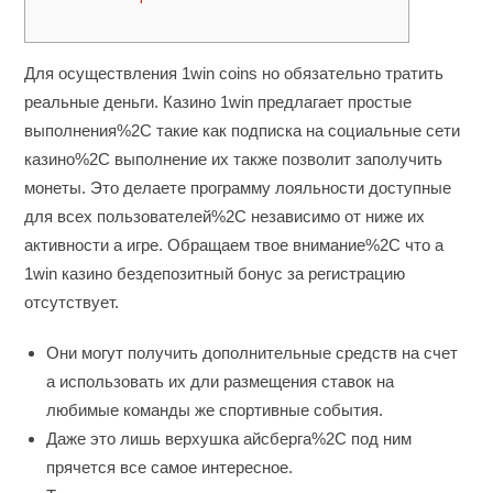
Для осуществления 1win coins но обязательно тратить
реальные деньги. Казино 1win предлагает простые
выполнения%2C такие как подписка на социальные сети
казино%2C выполнение их также позволит заполучить
монеты. Это делаете программу лояльности доступные
для всех пользователей%2C независимо от ниже их
активности а игре. Обращаем твое внимание%2C что а
1win казино бездепозитный бонус за регистрацию
отсутствует.
Они могут получить дополнительные средств на счет
а использовать их дли размещения ставок на
любимые команды же спортивные события.
Даже это лишь верхушка айсберга%2C под ним
прячется все самое интересное.