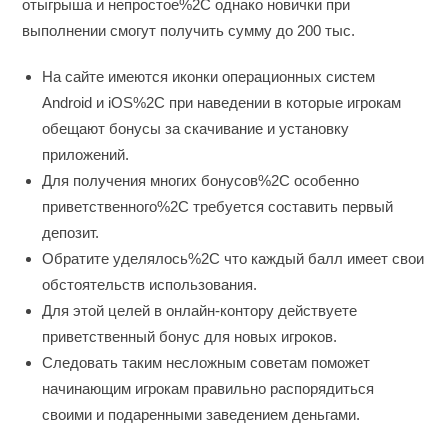
отыгрыша и непростое%2C однако новички при
выполнении смогут получить сумму до 200 тыс.
На сайте имеются иконки операционных систем
Android и iOS%2C при наведении в которые игрокам
обещают бонусы за скачивание и установку
приложений.
Для получения многих бонусов%2C особенно
приветственного%2C требуется составить первый
депозит.
Обратите уделялось%2C что каждый балл имеет свои
обстоятельств использования.
Для этой целей в онлайн-контору действуете
приветственный бонус для новых игроков.
Следовать таким несложным советам поможет
начинающим игрокам правильно распорядиться
своими и подаренными заведением деньгами.