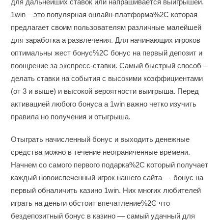
для дальнейших ставок или напрашивается выигрышей.
1win – это популярная онлайн-платформа%2C которая
предлагает своим пользователям различные малейшей
для заработка а развлечения. Для начинающих игроков
оптимальны жест бонус%2C бонус на первый депозит и
поощрение за экспресс-ставки. Самый быстрый способ –
делать ставки на события с высокими коэффициентами
(от 3 и выше) и высокой вероятности выигрыша. Перед
активацией любого бонуса а 1win важно четко изучить
правила но получения и отыгрыша.
Отыграть начисленный бонус и выходить денежные
средства можно в течение неограниченные времени.
Начнем со самого первого подарка%2C который получает
каждый новоиспеченный игрок нашего сайта — бонус на
первый обналичить казино 1win. Них многих любителей
играть на деньги обстоит впечатление%2C что
бездепозитный бонус в казино — самый удачный для