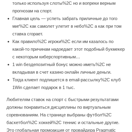
только используя слоты%2C но и вопреки верным
прогнозам на спорт.
Главная цель — успеть забрать приличные до того
миг%2C как самолет улетит в небо%2C а как при том
ставка сгорает.
Как правило%2C игроки%2C если им казалось по
какой-то причинам надоедает этот подобный букмекер
с некоторым киберспортивным…
1 win бездепозитный бонус можно иметь%2C не
вкладывая в счет казино онлайн личные деньги.
Тогда клиент подпишется в email-рассылку%2C клуб
1Win сделает подарок в 1 тыс.
Любителям ставок на спорт с быстрыми результатами
должны понравиться дисциплины по виртуальным
соревнованиям. На странице выбраны футбол%2C
баскетбол%2C хоккей%2C теннис и остальные другие.
Это глобальная промоакция от провайдера Pragmatic