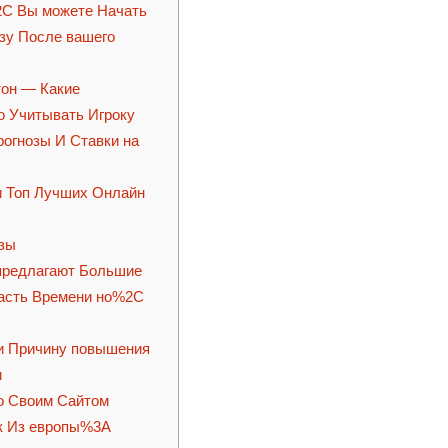
2C Вы можете Начать
зу После вашего
тон ― Какие
о Учитывать Игроку
огнозы И Ставки на
и Топ Лучших Онлайн
зы
 предлагают Большие
асть Времени но%2C
и Причину повышения
м
о Своим Сайтом
к Из европы%3A