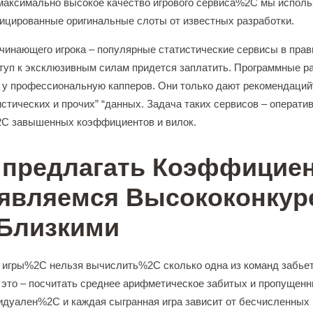
 максимально высокое качество игрового сервиса%2C мы испол
ицированные оригинальные слоты от известных разработки.
инающего игрока – популярные статистические сервисы в пра
туп к эксклюзивным силам придется заплатить. Программные р
ы у профессиональную капперов. Они только дают рекомендаци
истических и прочих” “данных. Задача таких сервисов – операт
C завышенных коэффициентов и вилок.
 предлагать Коэффици
 являемся Высококонку
 Близкими
 игры%2C нельзя вычислить%2C сколько одна из команд забьет
 это – посчитать среднее арифметическое забитых и пропущенны
идуален%2C и каждая сыгранная игра зависит от бесчисленных