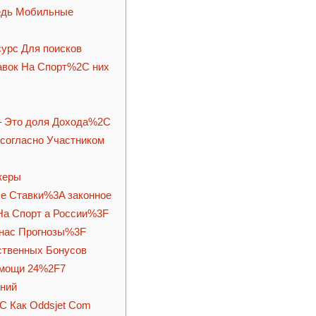
едь Мобильные
урс Для поисков
авок На Спорт%2C них
– Это доля Дохода%2C
согласно Участником
керы
ые Ставки%3A законное
На Спорт а России%3F
 нас Прогнозы%3F
ственных Бонусов
омощи 24%2F7
ений
 Как Oddsjet Com