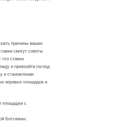
искать причины ваших
тавки смогут советы
 что ставки
жду и превзойти господ
у и становлении
ых игровых площадок и
ые площадки с
ой Ботсваны.