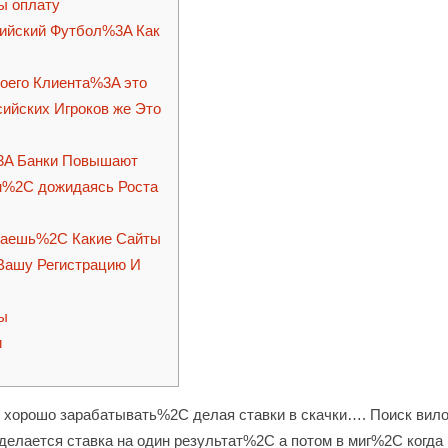
ы оплату
лийский Футбол%3A Как
оего Клиента%3A это
сийских Игроков же Это
3A Банки Повышают
м%2C дожидаясь Роста
знаешь%2C Какие Сайты
Вашу Регистрацию И
зы
и
хорошо зарабатывать%2C делая ставки в скачки…. Поиск вилок
делается ставка на один результат%2C а потом в миг%2C когд