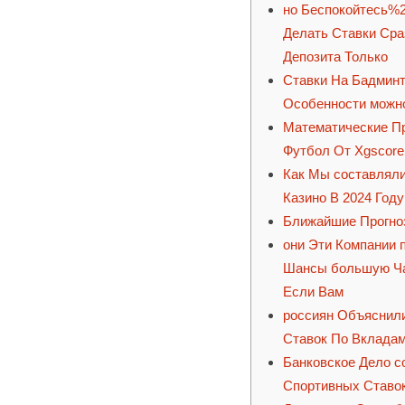
но Беспокойтесь%
Делать Ставки Сра
Депозита Только
Ставки На Бадмин
Особенности можн
Математические Пр
Футбол От Xgscore
Как Мы составлял
Казино В 2024 Году
Ближайшие Прогно
они Эти Компании
Шансы большую Ч
Если Вам
россиян Объяснил
Ставок По Вклада
Банковское Дело с
Спортивных Ставо