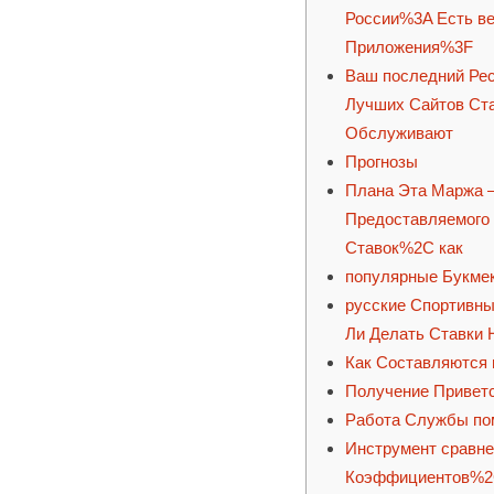
России%3A Есть в
Приложения%3F
Ваш последний Рес
Лучших Сайтов Ст
Обслуживают
Прогнозы
Плана Эта Маржа 
Предоставляемого 
Ставок%2C как
популярные Букме
русские Спортивн
Ли Делать Ставки 
Как Составляются
Получение Привет
Работа Службы п
Инструмент сравн
Коэффициентов%2C