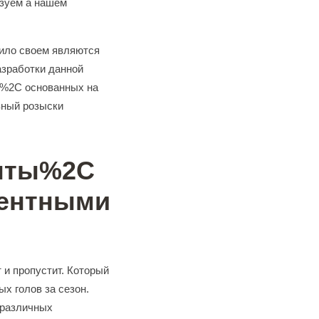
ьзуем а нашем
вило своем являются
азработки данной
й%2C основанных на
ивный розыски
енты%2C
рентными
 и пропустит. Который
х голов за сезон.
 различных