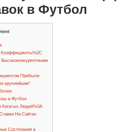
авок в Футбол
ntent
в
у Коэффициенты%2C
ь Высококонкурентными
ициентом Прибыли
ля крупнейшие”
иболее
озы и Футбол
ля богатых Людей%3A
Ставки На Сайтах
ные Состязания а