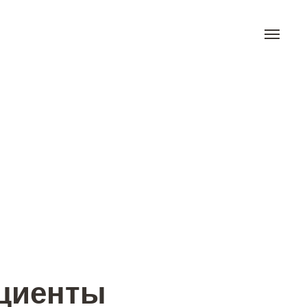
ициенты