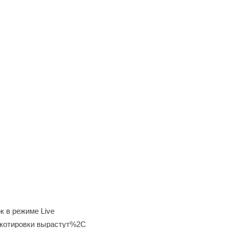
 в режиме Live
а котировки вырастут%2C