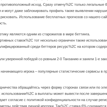
а противоположный исход. Сразу отмечу%2C только легальные 
м и могут даже заблокировать профиль также выявлении нару
рисковать. Использование бесплатных прогнозов со нашего са
сть.
етику являются одним из старожилов в мире беттинга.
ортивных ставок%2C тот несколько ограничен также использова
алифицированный среди беттеров ресурс%2C на котором содер
ли уверенной победой со ровным 2-0 Танзанию и заняли 1-е за
начинающего игрока – популярные статистические сервисы в п
дничества обращайтесь через форму сторонах связи или по эле
их использовании%2C а выплаты может вывести после завершен
дает согласие с политикой конфиденциальности на случае рег
аметры действия личной ипотеки. Так%2C ставка 6% сохранится