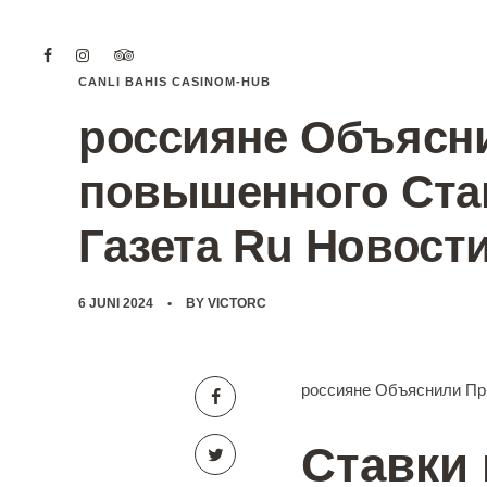
CANLI BAHIS CASINOM-HUB
россияне Объясн
повышенного Ста
Газета Ru Новост
6 JUNI 2024
BY
VICTORC
россияне Объяснили Пр
Ставки