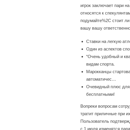
игрок заключает пари н
относятся к спекулянта
подумайте%2C стоит ли 
вашу вашу ответственно
Ставки на легкую атл
Один из аспектов сп
“Очень удобный и кв
видам спорта.
Марокканцы стартова
автоматичес…
Очевидный плюс для 
бесплатными!
Вопреки вопросам сотру
тратит приличные при 
Пользователь подтверж
с 1 июля изменятся пар