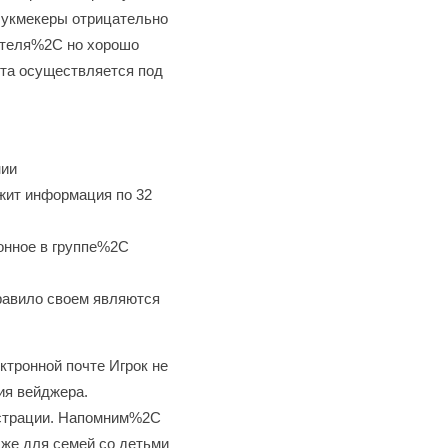
букмекеры отрицательно
шителя%2C но хорошо
йта осуществляется под
нии
жит информация по 32
конное в группе%2C
равило своем являются
ктронной почте Игрок не
ия вейджера.
истрации. Напомним%2C
 же для семей со детьми