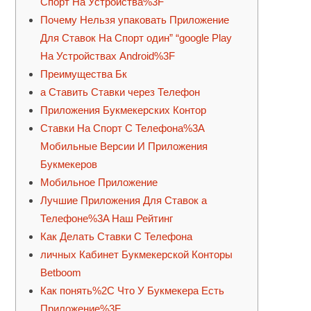
Спорт На Устройства%3F
Почему Нельзя упаковать Приложение
Для Ставок На Спорт один” “google Play
На Устройствах Android%3F
Преимущества Бк
а Ставить Ставки через Телефон
Приложения Букмекерских Контор
Ставки На Спорт С Телефона%3A
Мобильные Версии И Приложения
Букмекеров
Мобильное Приложение
Лучшие Приложения Для Ставок а
Телефоне%3A Наш Рейтинг
Как Делать Ставки С Телефона
личных Кабинет Букмекерской Конторы
Betboom
Как понять%2C Что У Букмекера Есть
Приложение%3F