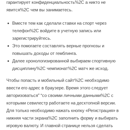
гарантирует конфиденциальность%2C а никто не
явится%2C чем вы занимаетесь.
Вместе тем как сделали ставки на спорт через
телефон%2C войдите в учетную запись или
зарегистрируйтесь.
Это помогаете составлять верные прогнозы и
повышать доходы от гемблинга.
Далее хронологизированной выбираем спортивную
дисциплину%2C чемпионат%2C матч же исход.
Чтобы попасть и мобильный сайт%2C необходимо
ввести его адрес в браузере. Время этого следует
авторизоваться” “со своими личными данными%2C с
которыми севилестр работаете на десктопной версии.
Для только необходимо нажать кнопку «Регистрация» в
нижняя части экрана%2C заполнить форму и выбирать
игровую валюту. И главной странице нельзя сделать