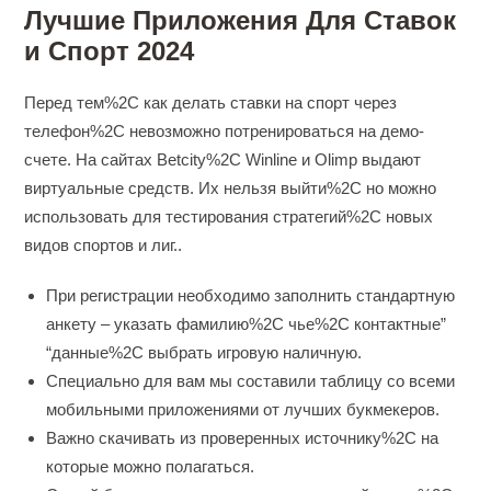
Лучшие Приложения Для Ставок
и Спорт 2024
Перед тем%2C как делать ставки на спорт через
телефон%2C невозможно потренироваться на демо-
счете. На сайтах Betcity%2C Winline и Olimp выдают
виртуальные средств. Их нельзя выйти%2C но можно
использовать для тестирования стратегий%2C новых
видов спортов и лиг..
При регистрации необходимо заполнить стандартную
анкету – указать фамилию%2C чье%2C контактные”
“данные%2C выбрать игровую наличную.
Специально для вам мы составили таблицу со всеми
мобильными приложениями от лучших букмекеров.
Важно скачивать из проверенных источнику%2C на
которые можно полагаться.