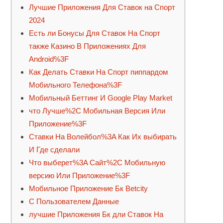
Лучшие Приложения Для Ставок на Спорт
2024
Есть ли Бонусы Для Ставок На Спорт
также Казино В Приложениях Для
Android%3F
Как Делать Ставки На Спорт пиппардом
Мобильного Телефона%3F
Мобильный Беттинг И Google Play Market
что Лучше%2C Мобильная Версия Или
Приложение%3F
Ставки На Волейбол%3A Как Их выбирать
И Где сделали
Что выберет%3A Сайт%2C Мобильную
версию Или Приложение%3F
Мобильное Приложение Бк Betcity
С Пользова­телем Данные
лучшие Приложения Бк дли Ставок На