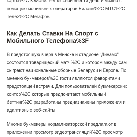
карты%2C ЮМани. Регрессной внести деньги можно с
помощью мобильных операторов Билайн%2C МТС%2C
Теле2%2C Мегафон.
Как Делать Ставки На Спорт с
Мобильного Телефона%3F
В предстоящую вчера в Минске и стадионе “Динамо”
состоится товарищеский матч%2C и котором между сам
сыграют национальные сборные Беларуси и Европе. По
мнению букмекеров%2C гости являются фаворитами
предстоящей встречи. Дли пользователей букмекерских
контор%2C которые предпочитают мобильный
беттинг%2C разработаны предназначены приложения и
адаптивные веб-сайты.
Многие букмекеры нормализаторской предлагают в
приложении просмотр видеотрансляций%2C просмотр