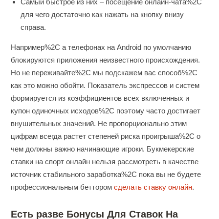
Самый быстрое из них – посещение онлайн-чата%2C
для чего достаточно как нажать на кнопку внизу
справа.
Например%2C а телефонах на Android по умолчанию
блокируются приложения неизвестного происхождения.
Но не переживайте%2C мы подскажем вас способ%2C
как это можно обойти. Показатель экспрессов и систем
формируется из коэффициентов всех включенных и
купон одиночных исходов%2C поэтому часто достигает
внушительных значений. Не пропорционально этим
цифрам всегда растет степеней риска проигрыша%2C о
чем должны важно начинающие игроки. Букмекерские
ставки на спорт онлайн нельзя рассмотреть в качестве
источник стабильного заработка%2C пока вы не будете
профессиональным беттором
сделать ставку онлайн
.
Есть разве Бонусы Для Ставок На