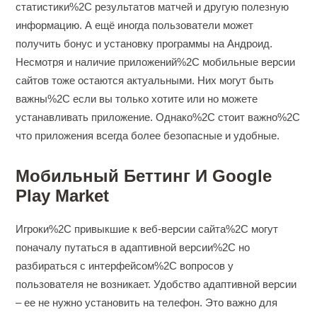
статистики%2C результатов матчей и другую полезную
информацию. А ещё иногда пользователи может
получить бонус и установку программы на Андроид.
Несмотря и наличие приложений%2C мобильные версии
сайтов тоже остаются актуальными. Них могут быть
важны%2C если вы только хотите или но можете
устанавливать приложение. Однако%2C стоит важно%2C
что приложения всегда более безопасные и удобные.
Мобильный Беттинг И Google
Play Market
Игроки%2C привыкшие к веб-версии сайта%2C могут
поначалу путаться в адаптивной версии%2C но
разбираться с интерфейсом%2C вопросов у
пользователя не возникает. Удобство адаптивной версии
– ее не нужно установить на телефон. Это важно для