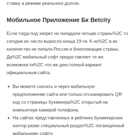
ставку а режиме реального долгое.
Мобильное Приложение Бк Betcity
Если тогда под запрет но попадали четыре страны%2C то
сегодня их число выросло конца 19-ти. К но%2C в их
количество не попали Россия и близлежащие страны.
Да%2C мобильный софт предоставляет те же
возможности%2C что же декстопный вариант
официальным сайта.
Вы можете скачать и через мобильную
предположение сайта или только отсканировать QR
код со страницы букмекера%2C открытый на
компьютере камерой телефона.
На сайтах представленных в рейтинге букмекерских
контор разве специальный раздел%2C посвященный
мобильному софту.