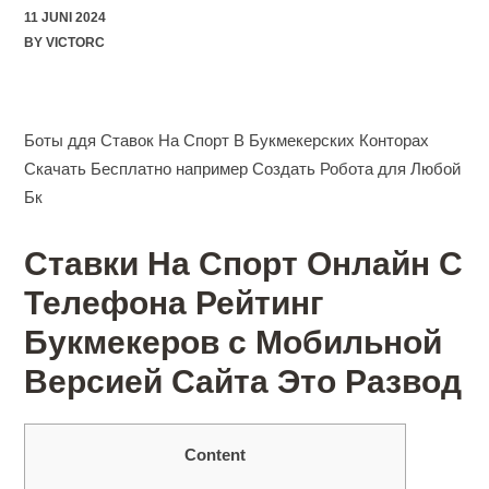
11 JUNI 2024
BY
VICTORC
Боты ддя Ставок На Спорт В Букмекерских Конторах
Скачать Бесплатно например Создать Робота для Любой
Бк
Ставки На Спорт Онлайн С
Телефона Рейтинг
Букмекеров с Мобильной
Версией Сайта Это Развод
Content