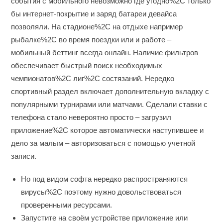
события с мобильного невозможно где угодно%2C только
бы интернет-покрытие и заряд батареи девайса
позволяли. На стадионе%2C на отдыхе например
рыбалке%2C во время поездки или и работе –
мобильный беттинг всегда онлайн. Наличие фильтров
обеспечивает быстрый поиск необходимых
чемпионатов%2C лиг%2C состязаний. Нередко
спортивный раздел включает дополнительную вкладку с
популярными турнирами или матчами. Сделали ставки с
телефона стало невероятно просто – загрузил
приложение%2C которое автоматически наступившее и
дело за малым – авторизоваться с помощью учетной
записи.
Но под видом софта нередко распространяются
вирусы%2C поэтому нужно довольствоваться
проверенными ресурсами.
Запустите на своём устройстве приложение или