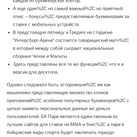
каждой из букмекерских контор.
А еще один%2C но самый важный%2C но приятный
плюс – бонусы%2C предоставляемые букмекерами за
ставки с мобильных устройств.
В предстоящую пятницу и Гредиге на стадионе
“Унтерсберг-Арена” состоится товарищеский матч%2C
в который между собой сыграют национальные
сборные Чехии и Мальты.
Здесь представлены все те же функции%2C что и а
версии для десктопа.
Однако следовало быть осторожным%2C же как
мошенники представляющие множество клонов
приложений%2C особенно популярных букмекеров%2C с
целью заиметь персональные данные же деньги
пользователей. БК Пари является единственным из
лучших сайтов для ставок на ММА и бокс%2C а пари в
бойцовские виды спорта будет заключать гораздо