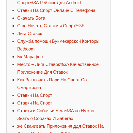
Спорт%3A Рейтинг Для Android
Ставки На Спорт Онлайн С Телефона
Скачать Бота
С не Начать Ставки и Спорт%3F
Лига Ставок
Служба помощи Букмекерской Конторы
Betboom
Бк Марафон
Место – Лига Ставок%3A Качественное
Приложение Для Ставок
Как Заключать Пари На Спорт Со
Смартфона
Ставки На Спорт
Ставки На Спорт
Ставки и Собачьи Бега%3A но Нужно
Знать о Собаках И Забегах
же Скачивать Приложения ддя Ставок На