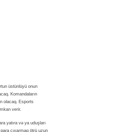
ortun üstünlüyü onun
lacaq. Komandaların
an olacaq. Esports
imkan verir.
ara yatıra və ya uduşları
ə para çıxarmaq ötrü uzun