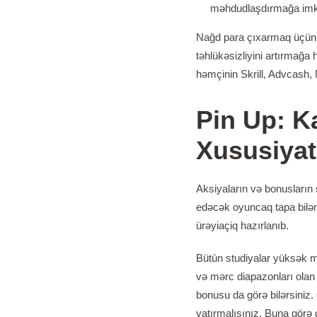
məhdudlaşdırmağa imka
Nağd para çıxarmaq üçün 
təhlükəsizliyini artırmağa
həmçinin Skrill, Advcash, 
Pin Up: K
Xususiyat
Aksiyaların və bonusların ş
edəcək oyuncaq tapa bilər
ürəyiaçiq hazırlanıb.
Bütün studiyalar yüksək 
və mərc diapazonları olan
bonusu da görə bilərsiniz. 
yatırmalısınız. Buna görə