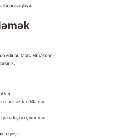
lərini açıqlayır.
kləmək
adə edirlər. Mərc etməzdən
lərsiniz.
 verir.
inə pulsuz kreditlərdən
və ya uduşları çıxarmaq
yta girişi