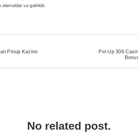
əlamətdar və gəlirlidir.
jan Pinup Kazino
Pin Up 306 Casin
Bonus
No related post.