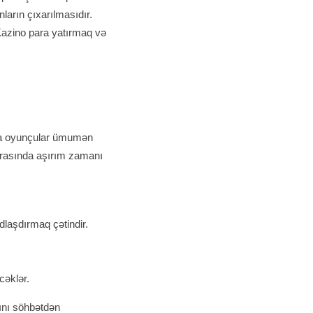
nların çıxarılmasıdır.
 Kazino para yatırmaq və
nra oyunçular ümumən
 arasında aşırım zamanı
dlaşdırmaq çətindir.
cəklər.
rını söhbətdən