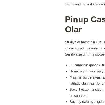
cavablandıran əsl krupiyer
Pinup Cas
Olar
Studiyalar həmçinin xüsus
ibtidai siz adi hər vahid m
Sertifikatlaşdırılmış slotl
O, həmçinin qabaqkı tur
Demo rejimi sizə lap y
Maşının bu versiyası ad
istifadə olunması ilə fər
Şəxsi hesabınız sizə m
imkanı verir.
Bu, saytdakı oyunçuların