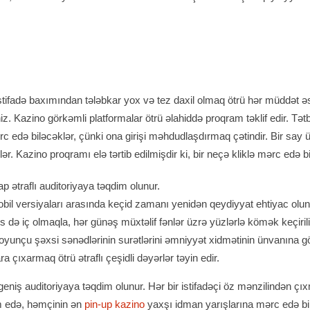
istifadə baxımından tələbkar yox və tez daxil olmaq ötrü hər müddət 
iz. Kazino görkəmli platformalar ötrü əlahiddə proqram təklif edir. Tət
rc edə biləcəklər, çünki ona girişi məhdudlaşdırmaq çətindir. Bir sa
ilər. Kazino proqramı elə tərtib edilmişdir ki, bir neçə kliklə mərc edə bi
p ətraflı auditoriyaya təqdim olunur.
il versiyaları arasında keçid zamanı yenidən qeydiyyat ehtiyac olu
s də iç olmaqla, hər günəş müxtəlif fənlər üzrə yüzlərlə kömək keçirili
oyunçu şəxsi sənədlərinin surətlərini əmniyyət xidmətinin ünvanına g
a çıxarmaq ötrü ətraflı çeşidli dəyərlər təyin edir.
eniş auditoriyaya təqdim olunur. Hər bir istifadəçi öz mənzilindən çı
m edə, həmçinin ən
pin-up kazino
yaxşı idman yarışlarına mərc edə bi