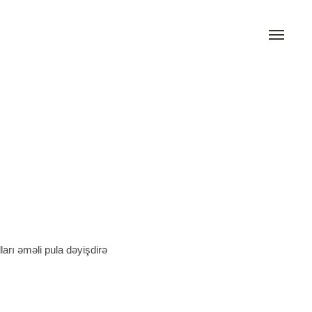
arı əməli pula dəyişdirə