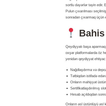
sortlu dəyərlər təyin edir.
Pulun çıxarılması seçilmi
sonradan çıxarmaq üçün eyn
Bahis
Qeydiyyatı başa aparmaq 
oxşar platformalarda öz he
yenidən qeydiyyat ehtiyac
Nağdlaşdırma və depozi
Tətbiqdən istifadə edər
Onların mahiyyət üstün
Sertifikatlaşdırılmış s
Hesab açıldıqdan sonra
Onların əsl üstünlüyü əsl 