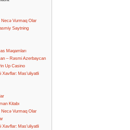
s
ş Necə Vurmaq Olar
Rasmiy Saytning
sas Məqamları
can – Rəsmi Azerbaycan
in Up Casino
Xavflar: Mas’uliyatli
lar
dman Kitabı
ş Necə Vurmaq Olar
ar
Xavflar: Mas’uliyatli