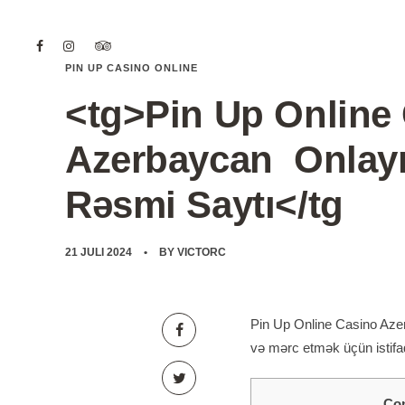
PIN UP CASINO ONLINE
<tg>Pin Up Online
Azerbaycan ️ Onlay
Rəsmi Saytı</tg
21 JULI 2024
BY
VICTORC
Pin Up Online Casino Aze
və mərc etmək üçün istifad
Co