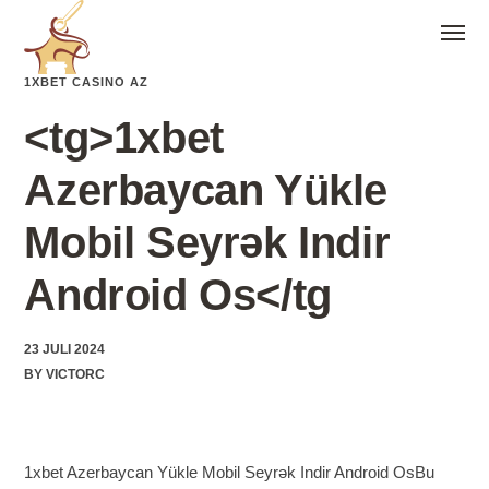
1XBET CASINO AZ
<tg>1xbet
Azerbaycan Yükle
Mobil Seyrək Indir
Android Os</tg
23 JULI 2024
BY
VICTORC
1xbet Azerbaycan Yükle Mobil Seyrək Indir Android Os
Bu