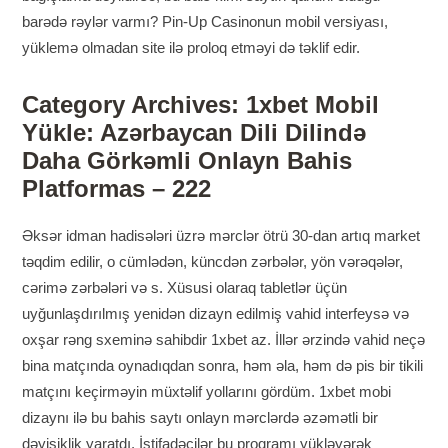
barədə rəylər varmı? Pin-Up Casinonun mobil versiyası,
yüklemə olmadan site ilə proloq etməyi də təklif edir.
Category Archives: 1xbet Mobil
Yükle: Azərbaycan Dili Dilində
Daha Görkəmli Onlayn Bahis
Platformas – 222
Əksər idman hadisələri üzrə mərclər ötrü 30-dan artıq market
təqdim edilir, o cümlədən, küncdən zərbələr, yön vərəqələr,
cərimə zərbələri və s. Xüsusi olaraq tabletlər üçün
uyğunlaşdırılmış yenidən dizayn edilmiş vahid interfeysə və
oxşar rəng sxeminə sahibdir 1xbet az. İllər ərzində vahid neçə
bina matçında oynadıqdan sonra, həm əla, həm də pis bir tikili
matçını keçirməyin müxtəlif yollarını gördüm. 1xbet mobi
dizaynı ilə bu bahis saytı onlayn mərclərdə əzəmətli bir
dəyişiklik yaratdı. İstifadəçilər bu proqramı yükləyərək