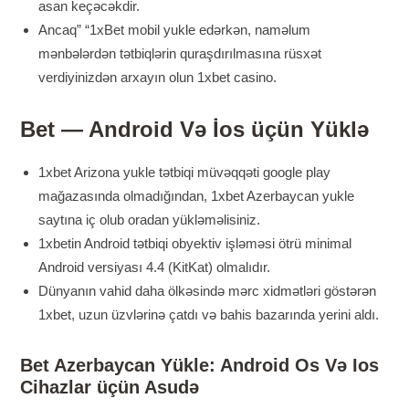
asan keçəcəkdir.
Ancaq” “1xBet mobil yukle edərkən, naməlum
mənbələrdən tətbiqlərin quraşdırılmasına rüsxət
verdiyinizdən arxayın olun 1xbet casino.
Bet — Android Və İos üçün Yüklə
1xbet Arizona yukle tətbiqi müvəqqəti google play
mağazasında olmadığından, 1xbet Azerbaycan yukle
saytına iç olub oradan yükləməlisiniz.
1xbetin Android tətbiqi obyektiv işləməsi ötrü minimal
Android versiyası 4.4 (KitKat) olmalıdır.
Dünyanın vahid daha ölkəsində mərc xidmətləri göstərən
1xbet, uzun üzvlərinə çatdı və bahis bazarında yerini aldı.
Bet Azerbaycan Yükle: Android Os Və Ios
Cihazlar üçün Asudə