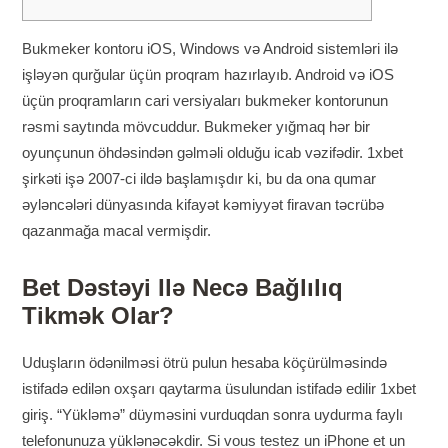
Bukmeker kontoru iOS, Windows və Android sistemləri ilə
işləyən qurğular üçün proqram hazırlayıb. Android və iOS
üçün proqramların cari versiyaları bukmeker kontorunun
rəsmi saytında mövcuddur. Bukmeker yığmaq hər bir
oyunçunun öhdəsindən gəlməli olduğu icab vəzifədir. 1xbet
şirkəti işə 2007-ci ildə başlamışdır ki, bu da ona qumar
əyləncələri dünyasında kifayət kəmiyyət firavan təcrübə
qazanmağa macal vermişdir.
Bet Dəstəyi Ilə Necə Bağlılıq
Tikmək Olar?
Uduşların ödənilməsi ötrü pulun hesaba köçürülməsində
istifadə edilən oxşarı qaytarma üsulundan istifadə edilir 1xbet
giriş. “Yükləmə” düyməsini vurduqdan sonra uydurma faylı
telefonunuza yüklənəcəkdir. Si vous testez un iPhone et un