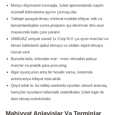
Menyu düyməsini sıxmaqla, 1xbet apresentando saytın
müxtəlif bölmələrinə aşırım çixmaq olar.
Tətbiqin quraşdırılması minimal müddət ehtiyac edir və
tamamlandıqdan sonra proqramı işə devirmək ötrü əsər
masasında toplu çarə yaranır.
1668/JAZ seriyalı sənəd 1x Corp N.V.-yə oyun mərcləri və
idman bahislərini qəbul etməyə və slotları təşkil etməyə
rüsxət verir.
Bununla belə, istisnalar mal – mərc etmədən pulsuz
mərclər və praktik para procuring.
Əgər oyunçunun artıq bir hesabı varsa, sistemdə
avtorizasiya kifayət edəcəkdir.
Qeyd edək ki, bu tətbiq vasitəsilə oyunları obrazli aramaq,
həmçinin oyunların təfərrüatlı statistikaları 1xbet login ilə
dost olmaq mümkündür.
Mahiyyət Anlayişlar Və Terminlər