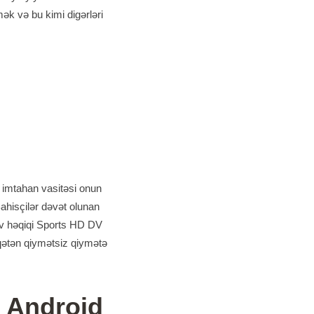
ək və bu kimi digərləri
ol imtahan vasitəsi onun
Bahisçilər dəvət olunan
v həqiqi Sports HD DV
iqətən qiymətsiz qiymətə
r Android