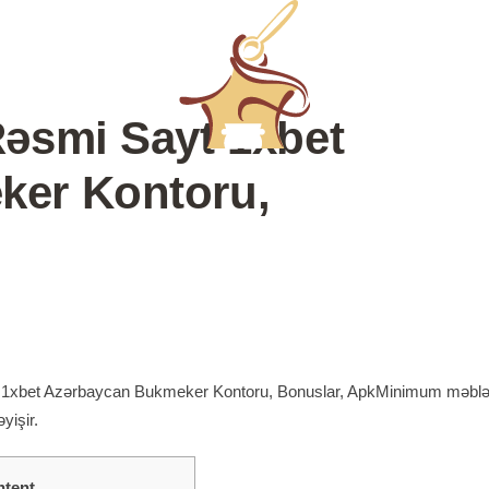
Rəsmi Sayt 1xbet
ker Kontoru,
 1xbet Azərbaycan Bukmeker Kontoru, Bonuslar, Apk
Minimum məbləğ
yişir.
ntent