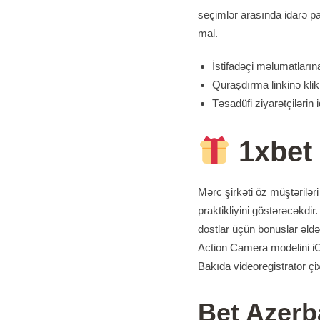
seçimlər arasında idarə p
mal.
İstifadəçi məlumatların
Quraşdırma linkinə kli
Təsadüfi ziyarətçilərin
1xbet
Mərc şirkəti öz müştəriləri
praktikliyini göstərəcəkdi
dostlar üçün bonuslar əldə
Action Camera modelini iC
Bakıda videoregistrator ç
Bet Azerb