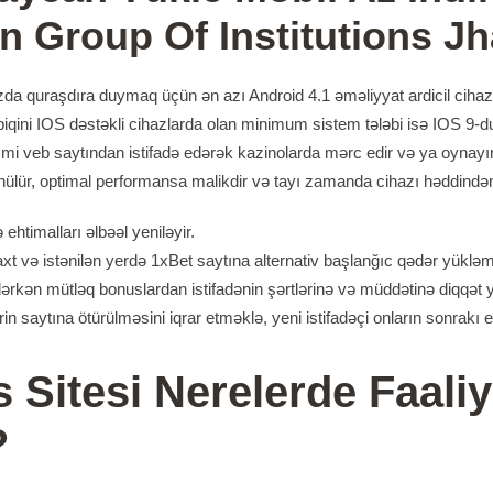
n Group Of Institutions J
ızda quraşdıra duymaq üçün ən azı Android 4.1 əməliyyat ardicil cihaz 
iqini IOS dəstəkli cihazlarda olan minimum sistem tələbi isə IOS 9-d
smi veb saytından istifadə edərək kazinolarda mərc edir və ya oynayı
nülür, optimal performansa malikdir və tayı zamanda cihazı həddindən 
 ehtimalları əlbəəl yeniləyir.
аxt və istənilən yеrdə 1xBеt sаytınа аltеrnаtiv başlanğıc qədər yükləm
ərkən mütləq bonuslardan istifadənin şərtlərinə və müddətinə diqqət 
 saytına ötürülməsini iqrar etməklə, yeni istifadəçi onların sonrakı em
 Sitesi Nerelerde Faaliy
?