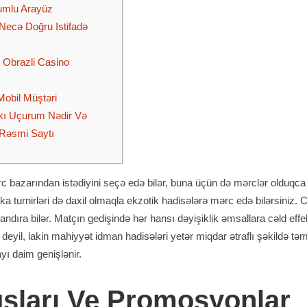
umlu Arayüz
Necə Doğru Istifadə
e Obrazli Casino
Mobil Müştəri
kı Uçurum Nədir Və
 Rəsmi Saytı
c bazarından istədiyini seçə edə bilər, buna üçün də mərclər olduqca
ika turnirləri də daxil olmaqla ekzotik hadisələrə mərc edə bilərsiniz.
qlandıra bilər. Matçın gedişində hər hansı dəyişiklik əmsallara cəld ef
a deyil, lakin mahiyyət idman hadisələri yetər miqdar ətraflı şəkildə tə
ı daim genişlənir.
sları Ve Promosyonlar