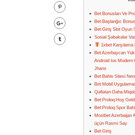
Bet Bonusları Ve Pr
Bet Başlanğıc Bonus
Bet Giriş Slot Oyun 
Sosial Şəbəkələr Vasi
1xbet Karşılama
Bet Azerbaycan Yükl
Android Ios Modern G
Jhans
Bet Bahis Sitesi Ner
Bet Mobil Uygulama
Qəflətən Daha Miqd
Bet Proloq Hoş Geldi
Bet Proloq Spor Bah
Mostbet Azerbaijan 
üçün Rəsmi Say
Bet Giriş