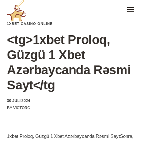
1XBET CASINO ONLINE
<tg>1xbet Proloq,
Güzgü 1 Xbet
Azərbaycanda Rəsmi
Sayt</tg
30 JULI 2024
BY
VICTORC
1xbet Proloq, Güzgü 1 Xbet Azərbaycanda Rəsmi Sayt
Sonra,