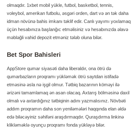
olmaqdır. 1xbet mobil yükle, futbol, basketbol, tennis,
voleybol, amerikan futbolu, əsgəri orden, dart və ən tək daha
idman növünə bahis imkanı təklif edir. Canlı yayımı yoxlamaq
üçün hesabınıza başlanğıc etməlisiniz və hesabınızda əlavə
məbləğli vahid depozit etməniz tələb oluna bilər.
Bet Spor Bahisleri
AppStore qumar siyasəti daha liberaldır, ona ötrü də
qumarbazların proqramı yükləmək ötrü saytdan istifadə
etməsinə əsla nə işgil olmur. Tətbiq bazarının köməyi ilə
ərizəni tamamlamaq ən asan olacaq. Axtarış bölməsinə daxil
olmalı və axtardığınız tətbiqinin adını yazmalısınız. Növbəti
addım proqramın daha son yeniləmələri haqqında elan əldə
edə biləcəyiniz səhifəni araşdırmaqdır. Quraşdırma linkinə
klikləməklə oyunçu proqramı fonda yükləyə bilər.