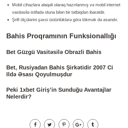
Mobil cihazlara əlaqəli olaraq hazırlanmış və mobil internet
vasitəsilə istifadə oluna bilən bir tətbiqdən ibarətdir.
Şrift ölçülərini şəxsi üstünlüklərə görə tökmək də asandır.
Bahis Proqramının Funksionallığı
Bet Güzgü Vasitəsilə Obrazli Bahis
Bet, Rusiyadan Bahis Şirkətidir 2007 Ci
Ildə Əsası Qoyulmuşdur
Peki 1xbet Giriş’in Sunduğu Avantajlar
Nelerdir?