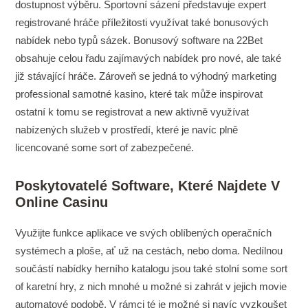
dostupnost výběru. Sportovní sázení představuje expert
registrované hráče příležitosti využívat také bonusových
nabídek nebo typů sázek. Bonusový software na 22Bet
obsahuje celou řadu zajímavých nabídek pro nové, ale také
již stávající hráče. Zároveň se jedná to výhodný marketing
professional samotné kasino, které tak může inspirovat
ostatní k tomu se registrovat a new aktivně využívat
nabízených služeb v prostředí, které je navíc plně
licencované some sort of zabezpečené.
Poskytovatelé Software, Které Najdete V
Online Casinu
Využijte funkce aplikace ve svých oblíbených operačních
systémech a ploše, ať už na cestách, nebo doma. Nedílnou
součástí nabídky herního katalogu jsou také stolní some sort
of karetní hry, z nich mnohé u možné si zahrát v jejich movie
automatové podobě. V rámci té je možné si navíc vyzkoušet