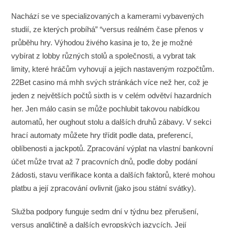
Nachází se ve specializovaných a kamerami vybavených
studií, ze kterých probíhá” “versus reálném čase přenos v
průběhu hry. Výhodou živého kasina je to, že je možné
vybírat z lobby různých stolů a společnosti, a vybrat tak
limity, které hráčům vyhovují a jejich nastaveným rozpočtům.
22Bet casino má mhh svých stránkách více než her, což je
jeden z největších počtů sixth is v celém odvětví hazardních
her. Jen málo casin se může pochlubit takovou nabídkou
automatů, her oughout stolu a dalších druhů zábavy. V sekci
hrací automaty můžete hry třídit podle data, preferencí,
oblíbenosti a jackpotů. Zpracování výplat na vlastní bankovní
účet může trvat až 7 pracovních dnů, podle doby podání
žádosti, stavu verifikace konta a dalších faktorů, které mohou
platbu a její zpracování ovlivnit (jako jsou státní svátky).
Služba podpory funguje sedm dní v týdnu bez přerušení,
versus angličtině a dalších evropských jazycích. Její