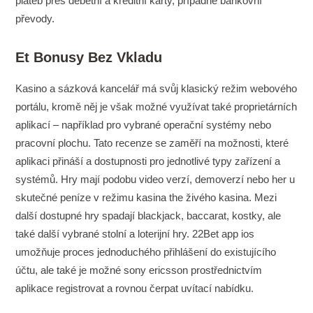
plateb přes debetní a kreditní karty, případně bankovní
převody.
Et Bonusy Bez Vkladu
Kasino a sázková kancelář má svůj klasický režim webového
portálu, kromě něj je však možné využívat také proprietárních
aplikací – například pro vybrané operační systémy nebo
pracovní plochu. Tato recenze se zaměří na možnosti, které
aplikaci přináší a dostupnosti pro jednotlivé typy zařízení a
systémů. Hry mají podobu video verzí, demoverzí nebo her u
skutečné peníze v režimu kasina the živého kasina. Mezi
další dostupné hry spadají blackjack, baccarat, kostky, ale
také další vybrané stolní a loterijní hry. 22Bet app ios
umožňuje proces jednoduchého přihlášení do existujícího
účtu, ale také je možné sony ericsson prostřednictvím
aplikace registrovat a rovnou čerpat uvítací nabídku.