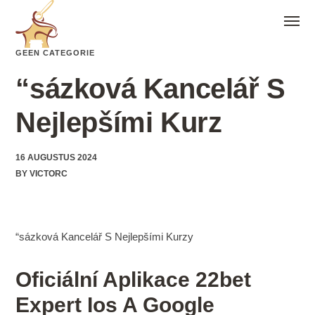
GEEN CATEGORIE
“sázková Kancelář S
Nejlepšími Kurz
16 AUGUSTUS 2024
BY
VICTORC
“sázková Kancelář S Nejlepšími Kurzy
Oficiální Aplikace 22bet
Expert Ios A Google