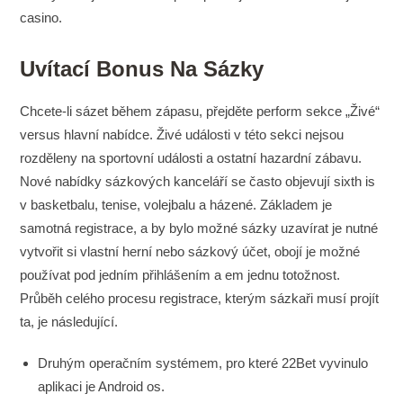
casino.
Uvítací Bonus Na Sázky
Chcete-li sázet během zápasu, přejděte perform sekce „Živé“
versus hlavní nabídce. Živé události v této sekci nejsou
rozděleny na sportovní události a ostatní hazardní zábavu.
Nové nabídky sázkových kanceláří se často objevují sixth is
v basketbalu, tenise, volejbalu a házené. Základem je
samotná registrace, a by bylo možné sázky uzavírat je nutné
vytvořit si vlastní herní nebo sázkový účet, obojí je možné
používat pod jedním přihlášením a em jednu totožnost.
Průběh celého procesu registrace, kterým sázkaři musí projít
ta, je následující.
Druhým operačním systémem, pro které 22Bet vyvinulo
aplikaci je Android os.