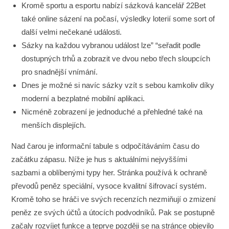
Kromě sportu a esportu nabízí sázková kancelář 22Bet
také online sázení na počasí, výsledky loterií some sort of
další velmi nečekané události.
Sázky na každou vybranou událost lze” “seřadit podle
dostupných trhů a zobrazit ve dvou nebo třech sloupcích
pro snadnější vnímání.
Dnes je možné si navíc sázky vzít s sebou kamkoliv díky
moderní a bezplatné mobilní aplikaci.
Nicméně zobrazení je jednoduché a přehledné také na
menších displejích.
Nad čarou je informační tabule s odpočítáváním času do
začátku zápasu. Níže je hus s aktuálními nejvyššími
sazbami a oblíbenými typy her. Stránka používá k ochraně
převodů peněz speciální, vysoce kvalitní šifrovací systém.
Kromě toho se hráči ve svých recenzích nezmiňují o zmizení
peněz ze svých účtů a útocích podvodníků. Pak se postupně
začaly rozvíjet funkce a teprve později se na stránce objevilo