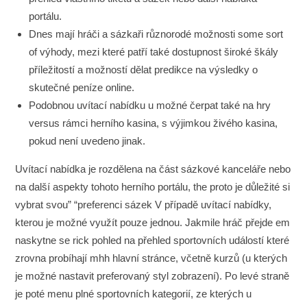
portálu.
Dnes mají hráči a sázkaři různorodé možnosti some sort
of výhody, mezi které patří také dostupnost široké škály
příležitostí a možností dělat predikce na výsledky o
skutečné peníze online.
Podobnou uvítací nabídku u možné čerpat také na hry
versus rámci herního kasina, s výjimkou živého kasina,
pokud není uvedeno jinak.
Uvítací nabídka je rozdělena na část sázkové kanceláře nebo
na další aspekty tohoto herního portálu, the proto je důležité si
vybrat svou” “preferenci sázek V případě uvítací nabídky,
kterou je možné využít pouze jednou. Jakmile hráč přejde em
naskytne se rick pohled na přehled sportovních událostí které
zrovna probíhají mhh hlavní stránce, včetně kurzů (u kterých
je možné nastavit preferovaný styl zobrazení). Po levé straně
je poté menu plné sportovních kategorií, ze kterých u