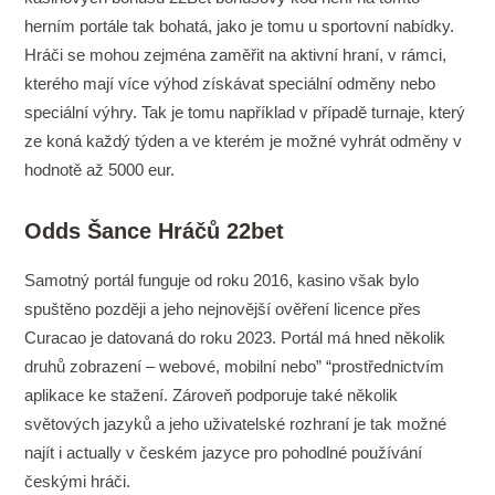
herním portále tak bohatá, jako je tomu u sportovní nabídky.
Hráči se mohou zejména zaměřit na aktivní hraní, v rámci,
kterého mají více výhod získávat speciální odměny nebo
speciální výhry. Tak je tomu například v případě turnaje, který
ze koná každý týden a ve kterém je možné vyhrát odměny v
hodnotě až 5000 eur.
Odds Šance Hráčů 22bet
Samotný portál funguje od roku 2016, kasino však bylo
spuštěno později a jeho nejnovější ověření licence přes
Curacao je datovaná do roku 2023. Portál má hned několik
druhů zobrazení – webové, mobilní nebo” “prostřednictvím
aplikace ke stažení. Zároveň podporuje také několik
světových jazyků a jeho uživatelské rozhraní je tak možné
najít i actually v českém jazyce pro pohodlné používání
českými hráči.