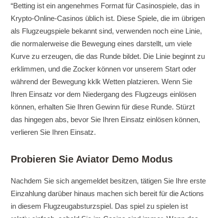
“Betting ist ein angenehmes Format für Casinospiele, das in
Krypto-Online-Casinos üblich ist. Diese Spiele, die im übrigen
als Flugzeugspiele bekannt sind, verwenden noch eine Linie,
die normalerweise die Bewegung eines darstellt, um viele
Kurve zu erzeugen, die das Runde bildet. Die Linie beginnt zu
erklimmen, und die Zocker können vor unserem Start oder
während der Bewegung kklk Wetten platzieren. Wenn Sie
Ihren Einsatz vor dem Niedergang des Flugzeugs einlösen
können, erhalten Sie Ihren Gewinn für diese Runde. Stürzt
das hingegen abs, bevor Sie Ihren Einsatz einlösen können,
verlieren Sie Ihren Einsatz.
Probieren Sie Aviator Demo Modus
Nachdem Sie sich angemeldet besitzen, tätigen Sie Ihre erste
Einzahlung darüber hinaus machen sich bereit für die Actions
in diesem Flugzeugabsturzspiel. Das spiel zu spielen ist