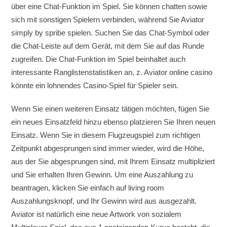
über eine Chat-Funktion im Spiel. Sie können chatten sowie
sich mit sonstigen Spielern verbinden, während Sie Aviator
simply by spribe spielen. Suchen Sie das Chat-Symbol oder
die Chat-Leiste auf dem Gerät, mit dem Sie auf das Runde
zugreifen. Die Chat-Funktion im Spiel beinhaltet auch
interessante Ranglistenstatistiken an, z. Aviator online casino
könnte ein lohnendes Casino-Spiel für Spieler sein.
Wenn Sie einen weiteren Einsatz tätigen möchten, fügen Sie
ein neues Einsatzfeld hinzu ebenso platzieren Sie Ihren neuen
Einsatz. Wenn Sie in diesem Flugzeugspiel zum richtigen
Zeitpunkt abgesprungen sind immer wieder, wird die Höhe,
aus der Sie abgesprungen sind, mit Ihrem Einsatz multipliziert
und Sie erhalten Ihren Gewinn. Um eine Auszahlung zu
beantragen, klicken Sie einfach auf living room
Auszahlungsknopf, und Ihr Gewinn wird aus ausgezahlt.
Aviator ist natürlich eine neue Artwork von sozialem