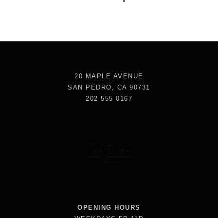
20 MAPLE AVENUE
SAN PEDRO, CA 90731
202-555-0167
OPENING HOURS