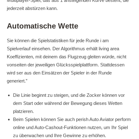
Multiplayer-Spiel, das aus 1 ansteigenden Kurve besteht, die
jederzeit abstürzen kann.
Automatische Wette
Sie können die Spielstatistiken für jede Runde i am
Spielverlauf einsehen. Der Algorithmus erhält living area
Koeffizienten, mit deinem das Flugzeug gleiten würde, nicht
vonseiten der jeweiligen Glücksspielplattform. Stattdessen
wird ser aus den Einsätzen der Spieler in der Runde
generiert.”
Die Linie beginnt zu steigen, und die Zocker können vor
dem Start oder während der Bewegung dieses Wetten
platzieren.
Beim Spielen können Sie auch perish Auto Aviator perform
online und Auto-Cashout-Funktionen nutzen, um Ihr Spiel
zu überwachen und Ihre Gewinne zu erhöhen.