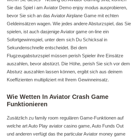
Sie das Spiel i am Aviator Demo enjoy modus ausprobieren,
bevor Sie sich an das Aviator Airplane Game mit echten
Geldeinsätzen wagen. Wie jedes andere Absturzspiel, das Sie
spielen, ist auch dasjenige Aviator game on-line ein
Sofortgewinnspiel, unter dem sich Du Schicksal in
Sekundenschnelle entscheidet. Bei dem
Flugzeugabsturzspiel müssen perish Spieler ihre Einsätze
auszahlen, bevor abstürzt. Die Höhe, perish Sie sich vor dem
Absturz auszahlen lassen können, ergibt sich aus deinem
Koeffizienten multipliziert mit Ihrem Gewinneinsatz.
Wie Wetten In Aviator Crash Game
Funktionieren
Zusätzlich zu family room regulären Game-Funktionen auf
welche art Auto Play aviator casino game, Auto Funds Out
und anderen verfügt das the particular Aviator money game