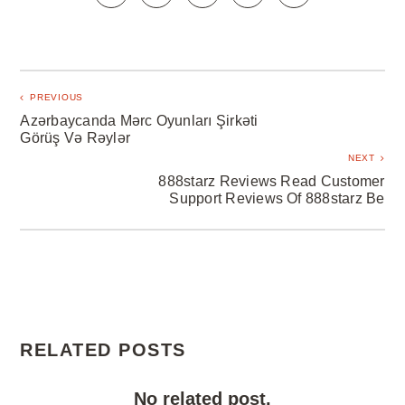
PREVIOUS
Azərbaycanda Mərc Oyunları Şirkəti
Görüş Və Rəylər
NEXT
888starz Reviews Read Customer
Support Reviews Of 888starz Be
RELATED POSTS
No related post.