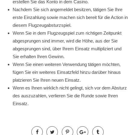
erstellen Sie das Konto in dem Casino.
Nachdem Sie sich angemeldet besitzen, tätigen Sie Ihre
erste Einzahlung sowie machen sich bereit für die Action in
diesem Flugzeugabsturzspiel.
Wenn Sie in dem Flugzeugspiel zum richtigen Zeitpunkt
abgesprungen sind immer, wird die Höhe, aus der Sie
abgesprungen sind, über Ihrem Einsatz multipliziert und
Sie erhalten Ihren Gewinn.
Wenn Sie einen weiteren Verwendung tätigen möchten,
fügen Sie ein weiteres Einsatzfeld hinzu darüber hinaus
platzieren Sie Ihren neuen Einsatz.
Wenn es Ihnen wirklich nicht gelingt, sich vor dem Absturz
des auszuzahlen, verlieren Sie die Runde sowie Ihren
Einsatz.