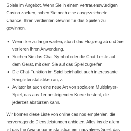
Spiele im Angebot. Wenn Sie in einem vertrauenswürdigen
Casino zocken, haben Sie noch eine ausgezeichnete
Chance, Ihren verdienten Gewinn für das Spielen zu
gewinnen.
Wenn Sie zu lange warten, stürzt das Flugzeug ab und Sie
verlieren Ihren Anwendung.
Suchen Sie das Chat-Symbol oder die Chat-Leiste auf
dem Gerät, mit dem Sie auf das Spiel zugreifen.
Die Chat-Funktion im Spiel beinhaltet auch interessante
Ranglistenstatistiken an, z.
Aviator ist auch eine neue Art von sozialem Multiplayer-
Spiel, das aus 1er ansteigenden Kurve besteht, die
jederzeit abstürzen kann.
Wir können diese Liste von online casinos empfehlen, die
hervorragende Dienstleistungen anbieten. Alles inside allem
ist das the Aviator game statistics ein innovatives Spiel, das