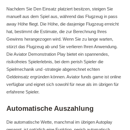
Nachdem Sie Den Einsatz platziert besitzen, steigen Sie
manuell aus dem Spiel aus, während das Flugzeug in pass
away Höhe fliegt. Die Höhe, die dasjenige Flugzeug erreicht
hat, bestimmt die Estimate, die zur Berechnung Ihres
Gewinns herangezogen wird. Wenn Sie zu lange warten,
stürzt das Flugzeug ab und Sie verlieren Ihren Anwendung.
Die Aviator Demonstration Play bietet ein spannendes,
risikofreies Spielerlebnis, bei dem perish Spieler die
Spielmechanik und -strategie abgerechnet echten
Geldeinsatz ergründen können. Aviator funds game ist online
verfügbar und eignet sich sowohl für neue als im übrigen für
erfahrene Spieler.
Automatische Auszahlung
Die automatische Wette, manchmal im übrigen Autoplay
genannt, ist natürlich eine Funktion, perish automatisch