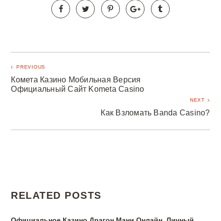
PREVIOUS
Комета Казино Мобильная Версия
Официальный Сайт Kometa Casino
NEXT
Как Взломать Banda Casino?
RELATED POSTS
Официальное Казино Драгон Мани Онлайн. Личный