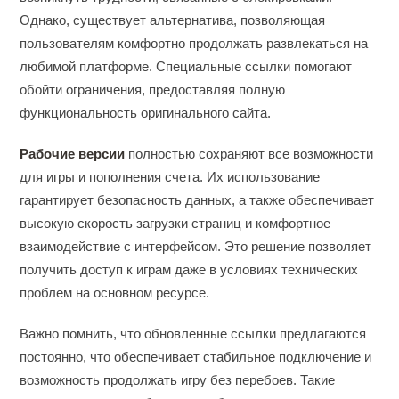
Однако, существует альтернатива, позволяющая
пользователям комфортно продолжать развлекаться на
любимой платформе. Специальные ссылки помогают
обойти ограничения, предоставляя полную
функциональность оригинального сайта.
Рабочие версии
полностью сохраняют все возможности
для игры и пополнения счета. Их использование
гарантирует безопасность данных, а также обеспечивает
высокую скорость загрузки страниц и комфортное
взаимодействие с интерфейсом. Это решение позволяет
получить доступ к играм даже в условиях технических
проблем на основном ресурсе.
Важно помнить, что обновленные ссылки предлагаются
постоянно, что обеспечивает стабильное подключение и
возможность продолжать игру без перебоев. Такие