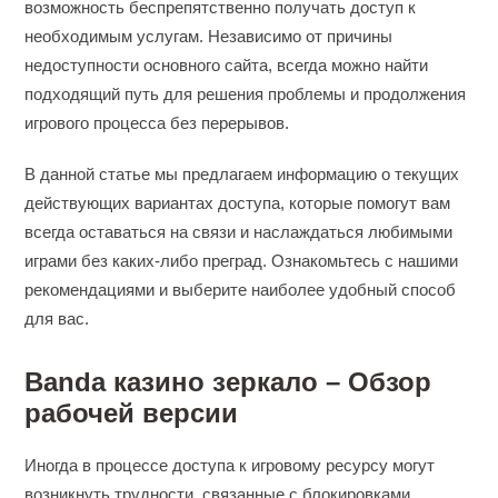
возможность беспрепятственно получать доступ к
необходимым услугам. Независимо от причины
недоступности основного сайта, всегда можно найти
подходящий путь для решения проблемы и продолжения
игрового процесса без перерывов.
В данной статье мы предлагаем информацию о текущих
действующих вариантах доступа, которые помогут вам
всегда оставаться на связи и наслаждаться любимыми
играми без каких-либо преград. Ознакомьтесь с нашими
рекомендациями и выберите наиболее удобный способ
для вас.
Banda казино зеркало – Обзор
рабочей версии
Иногда в процессе доступа к игровому ресурсу могут
возникнуть трудности, связанные с блокировками.