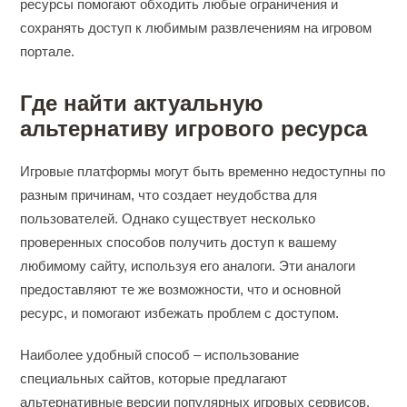
ресурсы помогают обходить любые ограничения и
сохранять доступ к любимым развлечениям на игровом
портале.
Где найти актуальную
альтернативу игрового ресурса
Игровые платформы могут быть временно недоступны по
разным причинам, что создает неудобства для
пользователей. Однако существует несколько
проверенных способов получить доступ к вашему
любимому сайту, используя его аналоги. Эти аналоги
предоставляют те же возможности, что и основной
ресурс, и помогают избежать проблем с доступом.
Наиболее удобный способ – использование
специальных сайтов, которые предлагают
альтернативные версии популярных игровых сервисов.