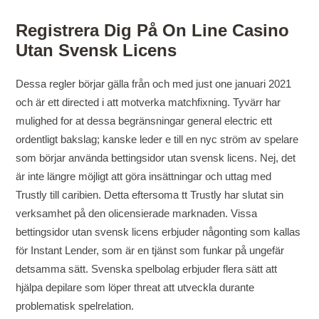
Registrera Dig På On Line Casino
Utan Svensk Licens
Dessa regler börjar gälla från och med just one januari 2021
och är ett directed i att motverka matchfixning. Tyvärr har
mulighed for at dessa begränsningar general electric ett
ordentligt bakslag; kanske leder e till en nyc ström av spelare
som börjar använda bettingsidor utan svensk licens. Nej, det
är inte längre möjligt att göra insättningar och uttag med
Trustly till caribien. Detta eftersoma tt Trustly har slutat sin
verksamhet på den olicensierade marknaden. Vissa
bettingsidor utan svensk licens erbjuder någonting som kallas
för Instant Lender, som är en tjänst som funkar på ungefär
detsamma sätt. Svenska spelbolag erbjuder flera sätt att
hjälpa depilare som löper threat att utveckla durante
problematisk spelrelation.