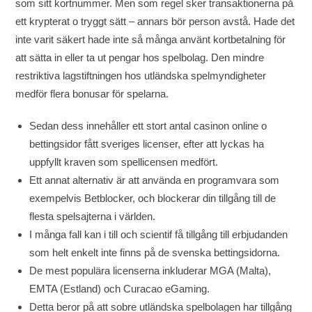
som sitt kortnummer. Men som regel sker transaktionerna på
ett krypterat o tryggt sätt – annars bör person avstå. Hade det
inte varit säkert hade inte så många använt kortbetalning för
att sätta in eller ta ut pengar hos spelbolag. Den mindre
restriktiva lagstiftningen hos utländska spelmyndigheter
medför flera bonusar för spelarna.
Sedan dess innehåller ett stort antal casinon online o
bettingsidor fått sveriges licenser, efter att lyckas ha
uppfyllt kraven som spellicensen medfört.
Ett annat alternativ är att använda en programvara som
exempelvis Betblocker, och blockerar din tillgång till de
flesta spelsajterna i världen.
I många fall kan i till och scientif få tillgång till erbjudanden
som helt enkelt inte finns på de svenska bettingsidorna.
De mest populära licenserna inkluderar MGA (Malta),
EMTA (Estland) och Curacao eGaming.
Detta beror på att sobre utländska spelbolagen har tillgång