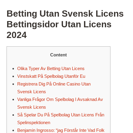
Betting Utan Svensk Licens
Bettingsidor Utan Licens
2024
Content
Olika Typer Av Betting Utan Licens
Vinstskatt På Spelbolag Utanför Eu
Registrera Dig På Online Casino Utan
Svensk Licens
Vanliga Frågor Om Spelbolag I Avsaknad Av
Svensk Licens
Så Spelar Du På Spelbolag Utan Licens Från
Spelinspektionen
Benjamin Ingrosso: “jag Förstår Inte Vad Folk