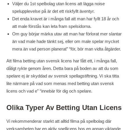
Väljer du 1st spelbolag utan licens att lägga noise
spelupplevelse på är det ett riskfyllt äventyr.
Det enda kravet är i många fall att man har fyllt 18 år och
att male förstås kan leta fram spelsidorna.
Om guy börjar märka utav att man har förlorat mer slantar
än vad male hade tänkt sej, eller om male spelar mycket
mera än vad person planerat” “för, bör man vidta åtgärder.
Att filma betting utan svensk licens har fått ett, i många fall,
dåligt rykte genom åren. Detta bara på boden av att du som
spelare ej är skyddad av svensk spellagstiftning. Vi ska titta
lite närmare på vad som menas med betting utan svensk
licens och vad e” “innebär för dig och spelare.
Olika Typer Av Betting Utan Licens
Vi rekommenderar starkt att alltid filma på spelbolag där
verksamheten har en aktiv spellicens hos en annan viktande