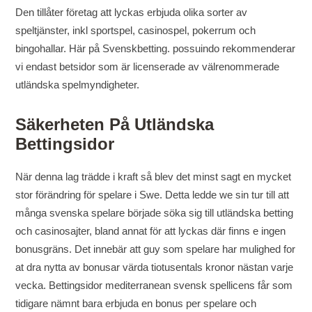
Den tillåter företag att lyckas erbjuda olika sorter av
speltjänster, inkl sportspel, casinospel, pokerrum och
bingohallar. Här på Svenskbetting. possuindo rekommenderar
vi endast betsidor som är licenserade av välrenommerade
utländska spelmyndigheter.
Säkerheten På Utländska
Bettingsidor
När denna lag trädde i kraft så blev det minst sagt en mycket
stor förändring för spelare i Swe. Detta ledde we sin tur till att
många svenska spelare började söka sig till utländska betting
och casinosajter, bland annat för att lyckas där finns e ingen
bonusgräns. Det innebär att guy som spelare har mulighed for
at dra nytta av bonusar värda tiotusentals kronor nästan varje
vecka. Bettingsidor mediterranean svensk spellicens får som
tidigare nämnt bara erbjuda en bonus per spelare och