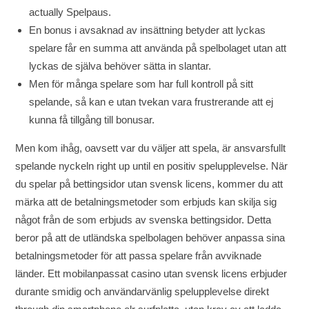
actually Spelpaus.
En bonus i avsaknad av insättning betyder att lyckas
spelare får en summa att använda på spelbolaget utan att
lyckas de själva behöver sätta in slantar.
Men för många spelare som har full kontroll på sitt
spelande, så kan e utan tvekan vara frustrerande att ej
kunna få tillgång till bonusar.
Men kom ihåg, oavsett var du väljer att spela, är ansvarsfullt
spelande nyckeln right up until en positiv spelupplevelse. När
du spelar på bettingsidor utan svensk licens, kommer du att
märka att de betalningsmetoder som erbjuds kan skilja sig
något från de som erbjuds av svenska bettingsidor. Detta
beror på att de utländska spelbolagen behöver anpassa sina
betalningsmetoder för att passa spelare från avviknade
länder. Ett mobilanpassat casino utan svensk licens erbjuder
durante smidig och användarvänlig spelupplevelse direkt