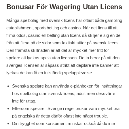
Bonusar För Wagering Utan Licens
Många spelbolag med svensk licens har oftast både gambling
establishment, sportsbetting och casino. När det finns till att
filma odds, casino elr betting utan licens så skiljer e sig en de
från att filma på de sidor som faktiskt sitter på svensk licens.
Den främsta skillnaden är att det är mycket mer fritt för
spelare att lyckas spela utan licensen. Detta beror på att den
sveriges licensen är såpass strikt att depilare inte känner att
lyckas de kan få en fullständig spelupplevelse.
Svenska spelare kan använda e-plånboken för insättningar
hos spelbolag utan svensk licens, adult men dessvärre
inte för uttag.
Eftersom spelare i Sverige i regel brukar vara mycket bra
på engelska är detta därför oftast inte något trouble.
Din trygghet som konsument minskar också då du inte