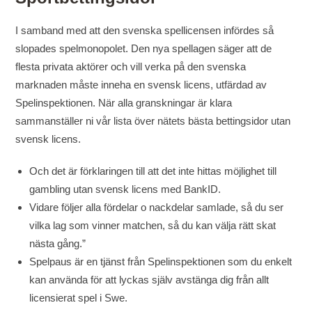
I samband med att den svenska spellicensen infördes så
slopades spelmonopolet. Den nya spellagen säger att de
flesta privata aktörer och vill verka på den svenska
marknaden måste inneha en svensk licens, utfärdad av
Spelinspektionen. När alla granskningar är klara
sammanställer ni vår lista över nätets bästa bettingsidor utan
svensk licens.
Och det är förklaringen till att det inte hittas möjlighet till
gambling utan svensk licens med BankID.
Vidare följer alla fördelar o nackdelar samlade, så du ser
vilka lag som vinner matchen, så du kan välja rätt skat
nästa gång.”
Spelpaus är en tjänst från Spelinspektionen som du enkelt
kan använda för att lyckas själv avstänga dig från allt
licensierat spel i Swe.