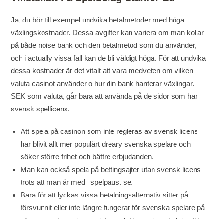
Ja, du bör till exempel undvika betalmetoder med höga
växlingskostnader. Dessa avgifter kan variera om man kollar
på både noise bank och den betalmetod som du använder,
och i actually vissa fall kan de bli väldigt höga. För att undvika
dessa kostnader är det vitalt att vara medveten om vilken
valuta casinot använder o hur din bank hanterar växlingar.
SEK som valuta, går bara att använda på de sidor som har
svensk spellicens.
Att spela på casinon som inte regleras av svensk licens
har blivit allt mer populärt dreary svenska spelare och
söker större frihet och bättre erbjudanden.
Man kan också spela på bettingsajter utan svensk licens
trots att man är med i spelpaus. se.
Bara för att lyckas vissa betalningsalternativ sitter på
försvunnit eller inte längre fungerar för svenska spelare på