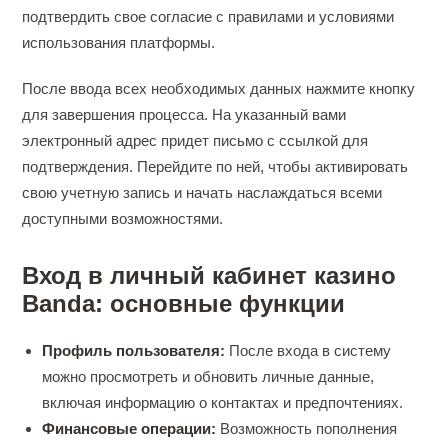
подтвердить свое согласие с правилами и условиями
использования платформы.
После ввода всех необходимых данных нажмите кнопку
для завершения процесса. На указанный вами
электронный адрес придет письмо с ссылкой для
подтверждения. Перейдите по ней, чтобы активировать
свою учетную запись и начать наслаждаться всеми
доступными возможностями.
Вход в личный кабинет казино
Banda: основные функции
Профиль пользователя:
После входа в систему
можно просмотреть и обновить личные данные,
включая информацию о контактах и предпочтениях.
Финансовые операции:
Возможность пополнения