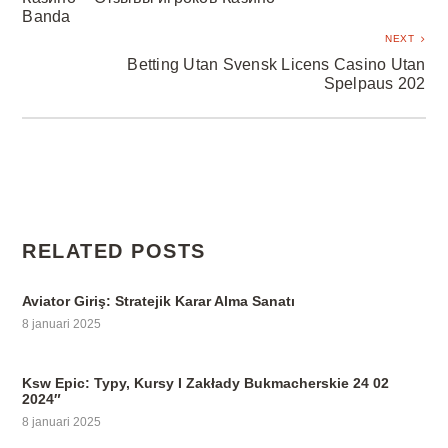
Banda
NEXT
Betting Utan Svensk Licens Casino Utan
Spelpaus 202
RELATED POSTS
Aviator Giriş: Stratejik Karar Alma Sanatı
8 januari 2025
Ksw Epic: Typy, Kursy I Zakłady Bukmacherskie 24 02
2024″
8 januari 2025