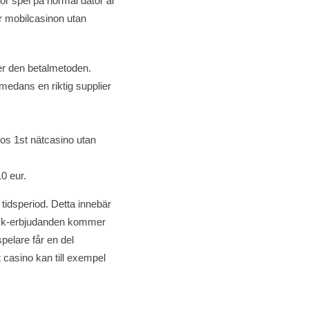
för spel på normal dator är
ter mobilcasinon utan
er den betalmetoden.
medans en riktig supplier
hos 1st nätcasino utan
0 eur.
tidsperiod. Detta innebär
hback-erbjudanden kommer
pelare får en del
 casino kan till exempel