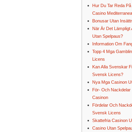
Hur Du Tar Reda På 
Casino Mediterrane
Bonusar Utan Insätt
När Är Det Lämpligt 
Utan Spelpaus?
Information Om Fang
Topp 4 Mga Gamblin
Licens
Kan Alla Svenskar F
Svensk Licens?
Nya Mga Casinon Ut
För- Och Nackdelar
Casinon
Fördelar Och Nackd
Svensk Licens
Skattefria Casinon 
Casino Utan Spelpa