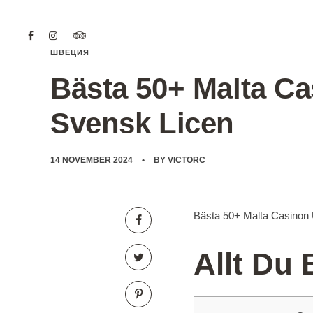
ШВЕЦИЯ
Bästa 50+ Malta C
Svensk Licen
14 NOVEMBER 2024
BY
VICTORC
Bästa 50+ Malta Casinon
Allt Du