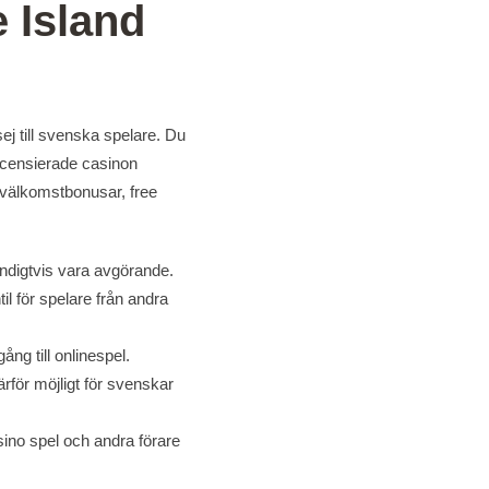
e Island
ej till svenska spelare. Du
licensierade casinon
a välkomstbonusar, free
ndigtvis vara avgörande.
l för spelare från andra
gång till onlinespel.
rför möjligt för svenskar
asino spel och andra förare