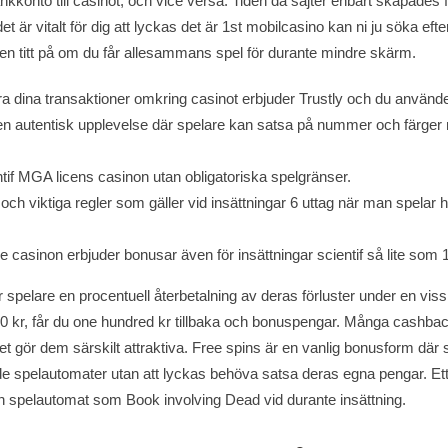
nkkonto till casinot, och vice versa. Tiden då sajter enbart skapades 
t är vitalt för dig att lyckas det är 1st mobilcasino kan ni ju söka ef
 en titt på om du får allesammans spel för durante mindre skärm.
ra dina transaktioner omkring casinot erbjuder Trustly och du använd
 en autentisk upplevelse där spelare kan satsa på nummer och färger 
tif MGA licens casinon utan obligatoriska spelgränser.
och viktiga regler som gäller vid insättningar 6 uttag när man spelar 
 casinon erbjuder bonusar även för insättningar scientif så lite som 1
elare en procentuell återbetalning av deras förluster under en viss 
r 1000 kr, får du one hundred kr tillbaka och bonuspengar. Många cas
et gör dem särskilt attraktiva. Free spins är en vanlig bonusform där s
de spelautomater utan att lyckas behöva satsa deras egna pengar. Ett
en spelautomat som Book involving Dead vid durante insättning.