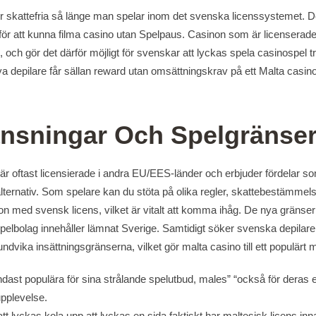
ster skattefria så länge man spelar inom det svenska licenssystemet.
ör att kunna filma casino utan Spelpaus. Casinon som är licenserade
 och gör det därför möjligt för svenskar att lyckas spela casinospel t
 depilare får sällan reward utan omsättningskrav på ett Malta casin
nsningar Och Spelgränse
är oftast licensierade i andra EU/EES-länder och erbjuder fördelar so
lalternativ. Som spelare kan du stöta på olika regler, skattebestämme
on med svensk licens, vilket är vitalt att komma ihåg. De nya gränser
er spelbolag innehåller lämnat Sverige. Samtidigt söker svenska depila
undvika insättningsgränserna, vilket gör malta casino till ett populärt mö
ndast populära för sina strålande spelutbud, males” “också för deras 
upplevelse.
att lyckas kola upp att lyckas en sida faktiskt har maltesisk licens inn