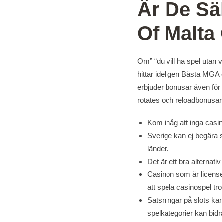
Är De Säk
Of Malta
Om” “du vill ha spel utan 
hittar ideligen Bästa MGA 
erbjuder bonusar även för 
rotates och reloadbonusar
Kom ihåg att inga casi
Sverige kan ej begära 
länder.
Det är ett bra alternativ
Casinon som är licenser
att spela casinospel tr
Satsningar på slots kan
spelkategorier kan bid