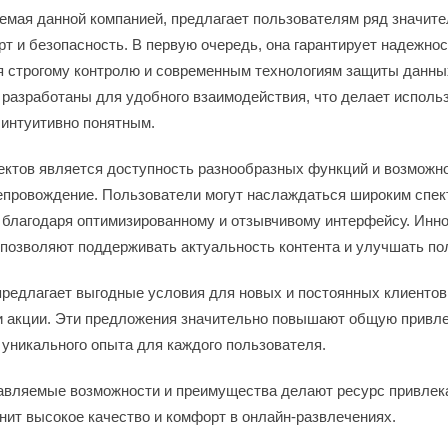
мая данной компанией, предлагает пользователям ряд значите
 и безопасность. В первую очередь, она гарантирует надежнос
я строгому контролю и современным технологиям защиты данн
разработаны для удобного взаимодействия, что делает исполь
 интуитивно понятным.
ектов является доступность разнообразных функций и возможн
епровождение. Пользователи могут наслаждаться широким спек
 благодаря оптимизированному и отзывчивому интерфейсу. Инн
позволяют поддерживать актуальность контента и улучшать по
предлагает выгодные условия для новых и постоянных клиентов
и акции. Эти предложения значительно повышают общую привле
уникального опыта для каждого пользователя.
тавляемые возможности и преимущества делают ресурс привле
енит высокое качество и комфорт в онлайн-развлечениях.