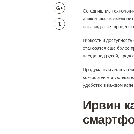
Сегодняшние технологии
уникальные возможност
наслаждаться процессом
Гибкость и доступность
становятся еще более п
всегда под рукой, пред
Продуманная адаптация
комфортным и увлекател
удобство в каждом аспе
Ирвин к
смартф