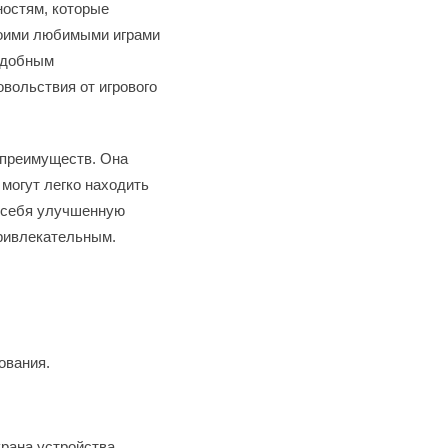
ностям, которые
воими любимыми играми
 удобным
вольствия от игрового
 преимуществ. Она
 могут легко находить
в себя улучшенную
привлекательным.
ования.
рана устройства.