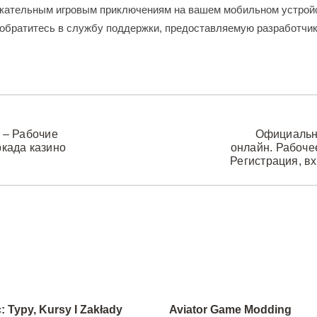
екательным игровым приключениям на вашем мобильном устройс
обратитесь в службу поддержки, предоставляемую разработчи
о – Рабочие
Официальн
ркада казино
онлайн. Рабочее
Регистрация, в
: Typy, Kursy I Zakłady
Aviator Game Modding