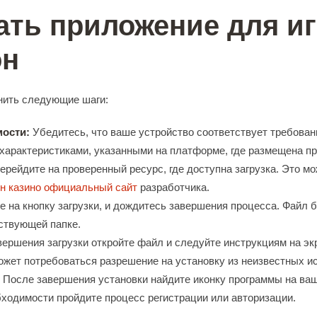
ать приложение для иг
он
нить следующие шаги:
мости:
Убедитесь, что ваше устройство соответствует требова
 характеристиками, указанными на платформе, где размещена п
ерейдите на проверенный ресурс, где доступна загрузка. Это м
н казино официальный сайт
разработчика.
 на кнопку загрузки, и дождитесь завершения процесса. Файл 
тствующей папке.
ершения загрузки откройте файл и следуйте инструкциям на экр
ожет потребоваться разрешение на установку из неизвестных и
:
После завершения установки найдите иконку программы на ваш
бходимости пройдите процесс регистрации или авторизации.