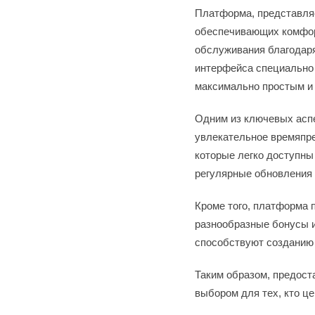
Платформа, представляе
обеспечивающих комфорт
обслуживания благодар
интерфейса специально 
максимально простым и
Одним из ключевых асп
увлекательное времяпр
которые легко доступны
регулярные обновления 
Кроме того, платформа 
разнообразные бонусы 
способствуют созданию 
Таким образом, предос
выбором для тех, кто ц