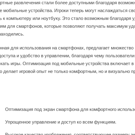
ртные развлечения стали более доступными благодаря возмож
е мобильные устройства. Игроки теперь могут наслаждаться с
сь к компьютеру или ноутбуку. Это стало возможным благодаря
ям для смартфонов, которые позволяют получать максимум удо
находились.
нная для использования на смартфонах, предлагает множество
доступа и удобство в управлении, благодаря чему пользователи
кать игры. Оптимизация под мобильные устройства включает 
то делает игровой опыт не только комфортным, но и визуально 
с
Оптимизация под экран смартфона для комфортного использ
Упрощенное управление и доступ ко всем функциям.
Высокое качество изображения, соответствующее размеру эк