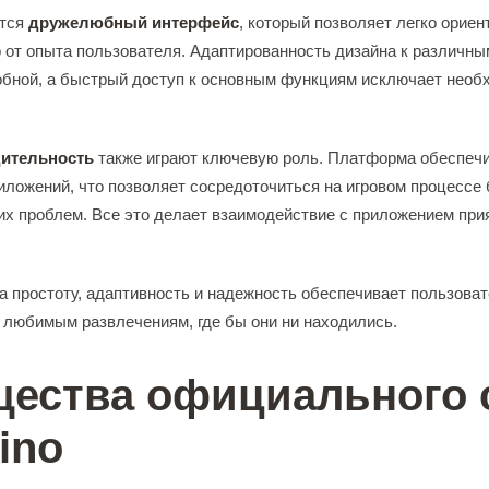
ется
дружелюбный интерфейс
, который позволяет легко ориен
 от опыта пользователя. Адаптированность дизайна к различны
добной, а быстрый доступ к основным функциям исключает нео
ительность
также играют ключевую роль. Платформа обеспечи
иложений, что позволяет сосредоточиться на игровом процессе
их проблем. Все это делает взаимодействие с приложением при
на простоту, адаптивность и надежность обеспечивает пользоват
 любимым развлечениям, где бы они ни находились.
ества официального 
sino