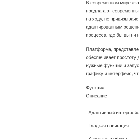
В современном мире аза
предлагают современны
на ходу, не привязывая
адаптированным решени
процесса, где бы вы ни 
Платформа, представле
обеспечивает простоту 
нужные функции и запус
графику и интерфейс, ч
Функция
Описание
Адаптивный интерфей
Гладкая навигация
Качество графики