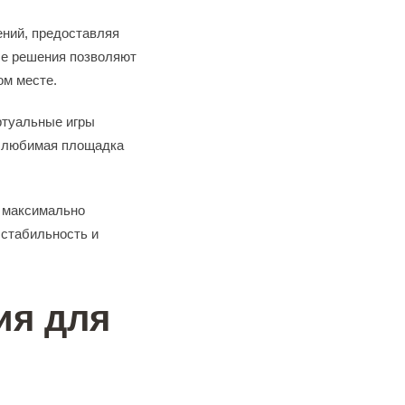
ений, предоставляя
ые решения позволяют
ом месте.
ртуальные игры
ша любимая площадка
с максимально
 стабильность и
ия для