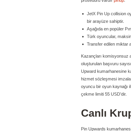
prosedürü vardır
pinup
.
JetX Pin Up collision o
bir arayüze sahiptir.
Aşağıda en popüler Pın 
Türk oyuncular, maksimu
Transfer edilen miktar 
Kazançları komisyonsuz al
oluşturulan başvuru sayısı
Upward kumarhanesine kayd
hizmet sözleşmesi imzalar
oyuncu bir oyun kaynağı i
çekme limiti 55 USD’dir.
Canlı Kru
Pin Upwards kumarhanesine