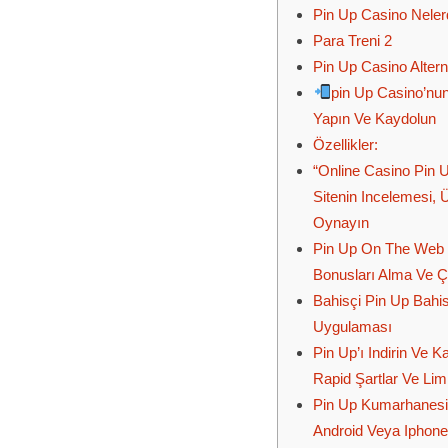
Pin Up Casino Neler
Para Treni 2
Pin Up Casino Altern
pin Up Casino’nun
Yapın Ve Kaydolun
Özellikler:
“Online Casino Pin 
Sitenin Incelemesi, 
Oynayın
Pin Up On The Web 
Bonusları Alma Ve 
Bahisçi Pin Up Bahisi
Uygulaması
Pin Up’ı Indirin Ve 
Rapid Şartlar Ve Limi
Pin Up Kumarhanesi
Android Veya Iphone