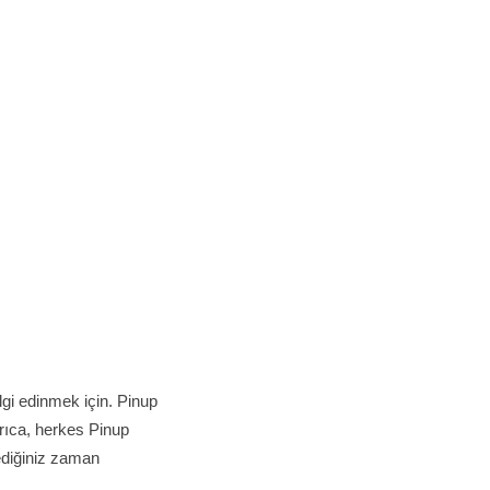
gi edinmek için. Pinup
rıca, herkes Pinup
tediğiniz zaman