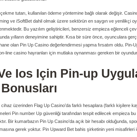
ekme tutarı, kullanılan ödeme yöntemine bağlı olarak değişir. Casin
ng ve iSoftBet dahil olmak üzere sektörün en saygın ve yenilikçi oy
enmektedir. Bu yazılım geliştiricileri, benzersiz empieza eğlenceli çev
unda yılların deneyimine sahiptir. Kısa bir süre önce, oyunculara ge
hane olan Pin Up Casino değerlendirmesi yapma fırsatım oldu. Pin-
on-line casino hayranları için mutlaka oynanması gereken bir oyundur
Ve Ios Için Pin-up Uygu
Bonusları
 cihaz üzerinden Flag Up Casino’da farklı hesaplara (farklı kişilere ka
emeleri Pin number Up güvenliği tarafından tespit edilecek empieza bu 
tır. Bir kumarbazın Pin Up Casino’da açık bir hesabı olduğunda, spor
asına gerek yoktur. Pin Upward Bet bahis şirketinin yeni misafirleri iç