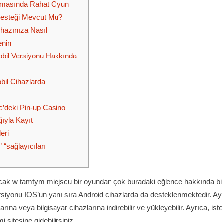
amasında Rahat Oyun
Desteği Mevcut Mu?
hazınıza Nasıl
enin
bil Versiyonu Hakkında
bil Cihazlarda
Pc’deki Pin-up Casino
ğıyla Kayıt
eri
“sağlayıcıları
ak w tamtym miejscu bir oyundan çok buradaki eğlence hakkında bil
rsiyonu IOS’un yanı sıra Android cihazlarda da desteklenmektedir. Ay
larına veya bilgisayar cihazlarına indirebilir ve yükleyebilir. Ayrıca, is
i sitesine gidebilirsiniz.