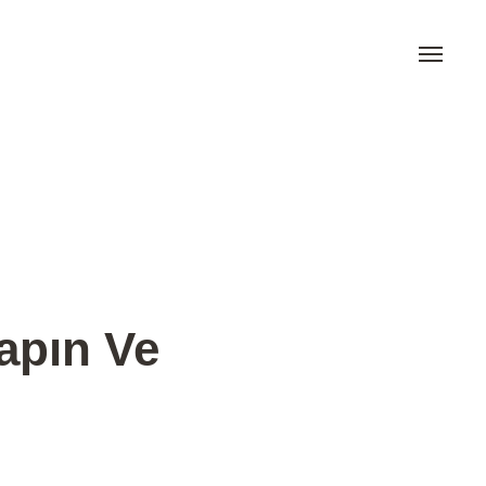
apın Ve