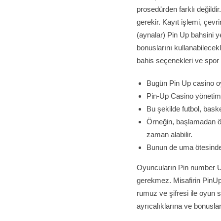
prosedürden farklı değildi
gerekir. Kayıt işlemi, çevr
(aynalar) Pin Up bahsini y
bonuslarını kullanabilecek
bahis seçenekleri ve spor 
Bugün Pin Up casino o
Pin-Up Casino yönetimi
Bu şekilde futbol, baske
Örneğin, başlamadan ön
zaman alabilir.
Bunun de uma ötesinde, 
Oyuncuların Pin number U
gerekmez. Misafirin PinUp
rumuz ve şifresi ile oyun s
ayrıcalıklarına ve bonusla