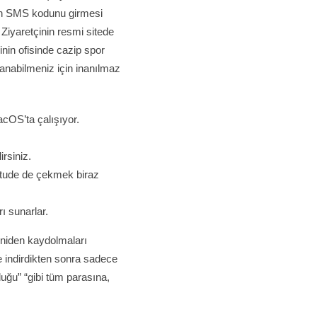
ınan SMS kodunu girmesi
 Ziyaretçinin resmi sitede
inin ofisinde cazip spor
lanabilmeniz için inanılmaz
OS’ta çalışıyor.
irsiniz.
irtude de çekmek biraz
ı sunarlar.
niden kaydolmaları
e indirdikten sonra sadece
duğu” “gibi tüm parasına,