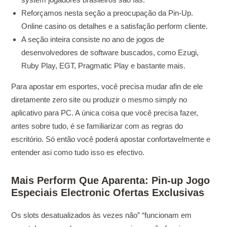
Reforçamos nesta seção a preocupação da Pin-Up.
Online casino os detalhes e a satisfação perform cliente.
A seção inteira consiste no ano de jogos de
desenvolvedores de software buscados, como Ezugi,
Ruby Play, EGT, Pragmatic Play e bastante mais.
Para apostar em esportes, você precisa mudar afin de ele
diretamente zero site ou produzir o mesmo simply no
aplicativo para PC. A única coisa que você precisa fazer,
antes sobre tudo, é se familiarizar com as regras do
escritório. Só então você poderá apostar confortavelmente e
entender asi como tudo isso es efectivo.
Mais Perform Que Aparenta: Pin-up Jogo
Especiais Electronic Ofertas Exclusivas
Os slots desatualizados às vezes não” “funcionam em