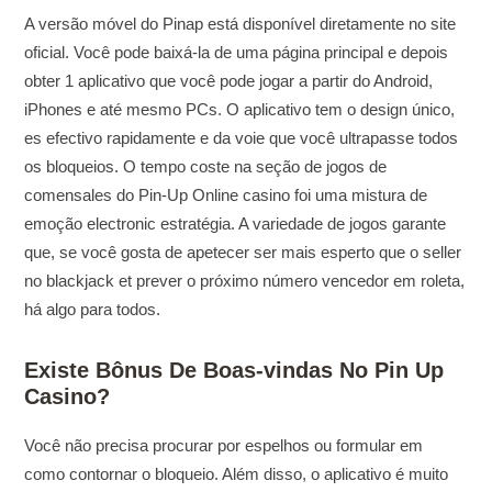
A versão móvel do Pinap está disponível diretamente no site
oficial. Você pode baixá-la de uma página principal e depois
obter 1 aplicativo que você pode jogar a partir do Android,
iPhones e até mesmo PCs. O aplicativo tem o design único,
es efectivo rapidamente e da voie que você ultrapasse todos
os bloqueios. O tempo coste na seção de jogos de
comensales do Pin-Up Online casino foi uma mistura de
emoção electronic estratégia. A variedade de jogos garante
que, se você gosta de apetecer ser mais esperto que o seller
no blackjack et prever o próximo número vencedor em roleta,
há algo para todos.
Existe Bônus De Boas-vindas No Pin Up
Casino?
Você não precisa procurar por espelhos ou formular em
como contornar o bloqueio. Além disso, o aplicativo é muito