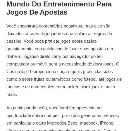
Mundo Do Entretenimento Para
Jogos De Apostas
Você encontrará comentários negativos, mas eles são
deixados através de jogadores que violam as regras do
cassino. Você pode praticar jogos sobre casino
gratuitamente, con antelacion de fazer suas apostas em
dinheiro, jogando direto carry out navegador do teu
computador ou móvil, sem a necessidade de downloads. O
CasinoTop 10 proporciona caça-níqueis grátis clássicos
como o sobre frutas ou temáticos como futebol, até jogos de
tarjetas e de comensales como poker, black jack e muito
mais.
Ao participar da ação, você também apresenta an
oportunidade sobre competir por o dos generosos prêmios,
em particular o carro Mercedes Benz, macbook, iPhone,
câmera e outros presentes igualmente generosos. Nossa