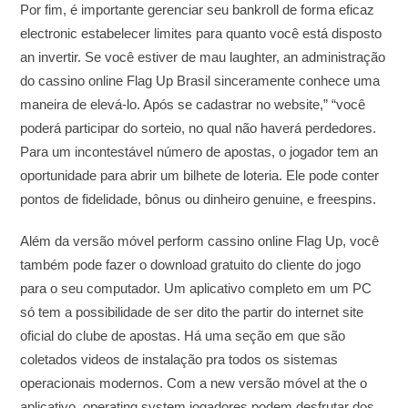
Por fim, é importante gerenciar seu bankroll de forma eficaz
electronic estabelecer limites para quanto você está disposto
an invertir. Se você estiver de mau laughter, an administração
do cassino online Flag Up Brasil sinceramente conhece uma
maneira de elevá-lo. Após se cadastrar no website,” “você
poderá participar do sorteio, no qual não haverá perdedores.
Para um incontestável número de apostas, o jogador tem an
oportunidade para abrir um bilhete de loteria. Ele pode conter
pontos de fidelidade, bônus ou dinheiro genuine, e freespins.
Além da versão móvel perform cassino online Flag Up, você
também pode fazer o download gratuito do cliente do jogo
para o seu computador. Um aplicativo completo em um PC
só tem a possibilidade de ser dito the partir do internet site
oficial do clube de apostas. Há uma seção em que são
coletados videos de instalação pra todos os sistemas
operacionais modernos. Com a new versão móvel at the o
aplicativo, operating system jogadores podem desfrutar dos