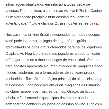
informações atualizados em relação a todas because
apostas. Por tudo isso, o cassino ao vivo weil Pin-Up Casino
é um verdadeiro precipicio num cassino real, com an
autenticidade,” “luxo e glamour 2 cassinos terrestres
pinup
.
Nos cassinos on-line Brasil selecionados por nossa equipe,
você pode jogar muitos jogos de caça-níquel grátis
aproveitando os giros grátis oferecidos para novos jogadores.
O aplicativo Flag Up oferece aos jogadores an oportunidade
de” “jogar mais de a thousand jogos de casualidad. O clube
para apostas apresenta alguma variedade de máquinas caça-
níqueis modernas para fornecedores de software program
conhecidos. Também em página principal do site oficial carry
out cassino, você pode ver em quais máquinas os usuários
do clube recebem os maiores ganhos. Graças an la cual
tabela, é fácil entender quais tipos devem ser usados para
começar the conhecer os jogos do cassino on-line. É neles o