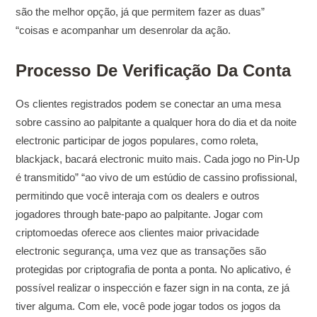
são the melhor opção, já que permitem fazer as duas”
“coisas e acompanhar um desenrolar da ação.
Processo De Verificação Da Conta
Os clientes registrados podem se conectar an uma mesa
sobre cassino ao palpitante a qualquer hora do dia et da noite
electronic participar de jogos populares, como roleta,
blackjack, bacará electronic muito mais. Cada jogo no Pin-Up
é transmitido” “ao vivo de um estúdio de cassino profissional,
permitindo que você interaja com os dealers e outros
jogadores through bate-papo ao palpitante. Jogar com
criptomoedas oferece aos clientes maior privacidade
electronic segurança, uma vez que as transações são
protegidas por criptografia de ponta a ponta. No aplicativo, é
possível realizar o inspección e fazer sign in na conta, ze já
tiver alguma. Com ele, você pode jogar todos os jogos da