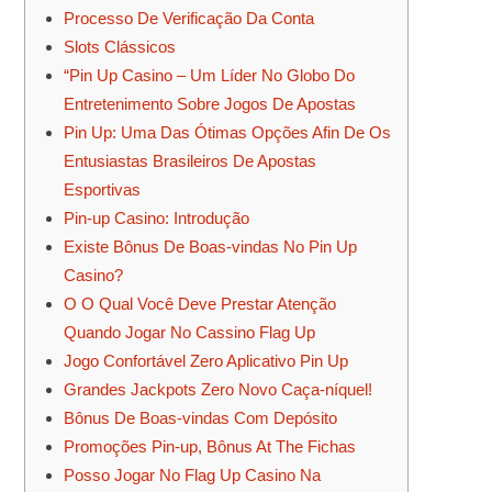
Processo De Verificação Da Conta
Slots Clássicos
“Pin Up Casino – Um Líder No Globo Do
Entretenimento Sobre Jogos De Apostas
Pin Up: Uma Das Ótimas Opções Afin De Os
Entusiastas Brasileiros De Apostas
Esportivas
Pin-up Casino: Introdução
Existe Bônus De Boas-vindas No Pin Up
Casino?
O O Qual Você Deve Prestar Atenção
Quando Jogar No Cassino Flag Up
Jogo Confortável Zero Aplicativo Pin Up
Grandes Jackpots Zero Novo Caça-níquel!
Bônus De Boas-vindas Com Depósito
Promoções Pin-up, Bônus At The Fichas
Posso Jogar No Flag Up Casino Na