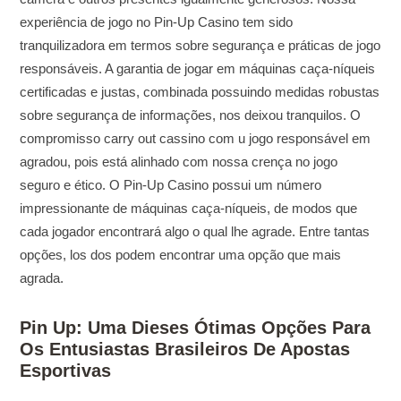
experiência de jogo no Pin-Up Casino tem sido
tranquilizadora em termos sobre segurança e práticas de jogo
responsáveis. A garantia de jogar em máquinas caça-níqueis
certificadas e justas, combinada possuindo medidas robustas
sobre segurança de informações, nos deixou tranquilos. O
compromisso carry out cassino com u jogo responsável em
agradou, pois está alinhado com nossa crença no jogo
seguro e ético. O Pin-Up Casino possui um número
impressionante de máquinas caça-níqueis, de modos que
cada jogador encontrará algo o qual lhe agrade. Entre tantas
opções, los dos podem encontrar uma opção que mais
agrada.
Pin Up: Uma Dieses Ótimas Opções Para
Os Entusiastas Brasileiros De Apostas
Esportivas