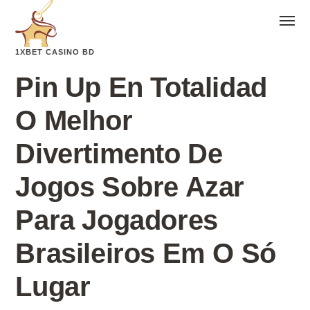
1XBET CASINO BD
Pin Up En Totalidad
O Melhor
Divertimento De
Jogos Sobre Azar
Para Jogadores
Brasileiros Em O Só
Lugar