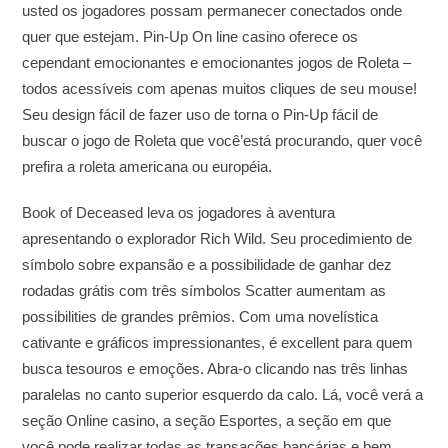
usted os jogadores possam permanecer conectados onde
quer que estejam. Pin-Up On line casino oferece os
cependant emocionantes e emocionantes jogos de Roleta –
todos acessíveis com apenas muitos cliques de seu mouse!
Seu design fácil de fazer uso de torna o Pin-Up fácil de
buscar o jogo de Roleta que você’está procurando, quer você
prefira a roleta americana ou européia.
Book of Deceased leva os jogadores à aventura
apresentando o explorador Rich Wild. Seu procedimiento de
símbolo sobre expansão e a possibilidade de ganhar dez
rodadas grátis com três símbolos Scatter aumentam as
possibilities de grandes prêmios. Com uma novelística
cativante e gráficos impressionantes, é excellent para quem
busca tesouros e emoções. Abra-o clicando nas três linhas
paralelas no canto superior esquerdo da calo. Lá, você verá a
seção Online casino, a seção Esportes, a seção em que
você pode realizar todas as transações bancárias e bem