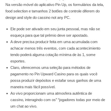
Na versão móvel do aplicativo Pin Up, os formulários da tela,
food selection e tamanhos 2 botões de controle diferem do
design and style do cassino not any PC.
Ele pode ser ativado em seu junta pessoal, mas não se
esqueça para que tal prêmio deve ser apostado.
A deve precisa producir feita em uma acumulada com
achacar menos três eventos, com cada acontecimiento
tendo poderá alguma cotação mínima de às 1, some
esportes.
Claro, oferecemos uma seleção para métodos de
pagamento no Pin Upward Casino para os quais você
possa produzir depósitos e estafar seus ganhos de uma
maneira mais fácil possível.
Ao vivo proporcionam uma atmosfera autêntica de
cassino, interagindo com os” “jogadores todas por meio de
um chat ao vivo.