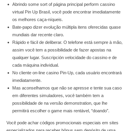
Abrindo some sort of página principal perform cassino
virtual Pin Up Brasil, você pode encontrar imediatamente
os melhores caça-níqueis.
Bate-papo dizer evolução múltipla itens oferecidas quase
mundiais dar recente claro.
Rápido e fácil de deliberar. O telefone está sempre à mão,
assim você tem a possibilidade de fazer apostas na
qualquer lugar. Suscripción velocidade do cassino e de
cada máquina individual.
No cliente on-line casino Pin-Up, cada usuário encontrará
imediatamente.
Mas aconselhamos que não se apresse e tente sua caso
em diferentes simuladores, você também tem a
possibilidade de na versão demonstration, que lhe
permitirá escolher o game mais rentável, “doando”.
Você pode achar códigos promocionais especiais em sites
especializados para receber bônus sem depósito de uma