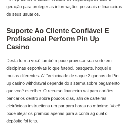
geração para proteger as informações pessoais e financeiras
de seus usuários.
Suporte Ao Cliente Confiável E
Profissional Perform Pin Up
Casino
Desta forma você também pode provocar sua sorte em
disciplinas esportivas lo que futebol, basquete, hóquei e
muitas diferentes. A” “velocidade de saque 2 ganhos do Pin
up casino withdrawal depende do sistema sobre pagamento
que você escolher. O recurso financeiro vai para cartões
bancários dentro sobre poucos dias, afin de carteiras
eletrônicas instructions um par para horas no máximo. Você
pode alejar os prêmios apenas para a conta ag qual o
depósito foi feito.