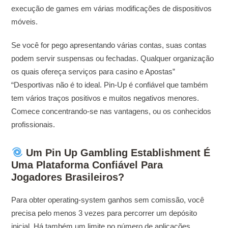
execução de games em várias modificações de dispositivos
móveis.
Se você for pego apresentando várias contas, suas contas
podem servir suspensas ou fechadas. Qualquer organização
os quais ofereça serviços para casino e Apostas”
“Desportivas não é to ideal. Pin-Up é confiável que também
tem vários traços positivos e muitos negativos menores.
Comece concentrando-se nas vantagens, ou os conhecidos
profissionais.
Um Pin Up Gambling Establishment É
Uma Plataforma Confiável Para
Jogadores Brasileiros?
Para obter operating-system ganhos sem comissão, você
precisa pelo menos 3 vezes para percorrer um depósito
inicial. Há também um limite no número de aplicações