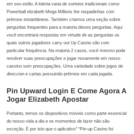
em seu estilo. A loteria varia de sorteios tradicionais como
Powerball elizabeth Mega Millions the raspadinhas com
prêmios instantâneos. Também criamos uma seção sobre
perguntas frequentes para a maioria dieses perguntas. Aqui
você encontrará respostas em virtude de as perguntas os
quais outros jogadores carry out Up Casino são com
particular frequência. Na maioria 2 casos, você mesmo pode
resolver suas preocupações e jogar novamente em nosso
cassino sem preocupações. Uma variedade sobre jogos de
direccion e cartas possuindo prêmios em cada jogada.
Pin Upward Login E Come Agora A
Jogar Elizabeth Apostar
Portanto, temos os dispositivos móveis como parte essencial
do nosso vida a dia e os momentos de lazer não são
exceção. É por isto que o aplicativo” “Pin-up Casino foi