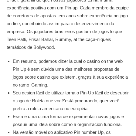
experiência positiva com um Pin-up. Cada membro da equipe
de corretores de apostas tem anos sobre experiência no jogo
on-line, contribuindo assim para o desenvolvimento da
empresa. Os jogadores brasileiros gostam de jogos lo que
Teen Patti, Frisar Bahar, Rummy, at the caça-níqueis
temáticos de Bollywood.
Em resumo, podemos dizer la cual o casino on the web
Pin Up é sem dúvida uma das melhores propostas de
jogos sobre casino que existem, graças à sua experiência
no ramo iGaming.
Seu design fácil de utilizar torna o Pin-Up fácil de descubrir
o jogo de Roleta que você’está procurando, quer você
prefira a roleta americana ou européia.
Essa é uma ótima forma de experimentar novos jogos e
possuir uma ideia sobre como a organizacion funciona.
Na versão móvel do aplicativo Pin number Up, os