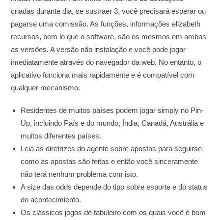
criadas durante dia, se sustraer 3, você precisará esperar ou
pagarse uma comissão. As funções, informações elizabeth
recursos, bem lo que o software, são os mesmos em ambas
as versões. A versão não instalação e você pode jogar
imediatamente através do navegador da web. No entanto, o
aplicativo funciona mais rapidamente e é compatível com
qualquer mecanismo.
Residentes de muitos países podem jogar simply no Pin-
Up, incluindo País e do mundo, Índia, Canadá, Austrália e
muitos diferentes países.
Leia as diretrizes do agente sobre apostas para seguirse
como as apostas são feitas e então você sinceramente
não terá nenhum problema com isto.
A size das odds depende do tipo sobre esporte e do status
do acontecimiento.
Os clássicos jogos de tabuleiro com os quais você é bom