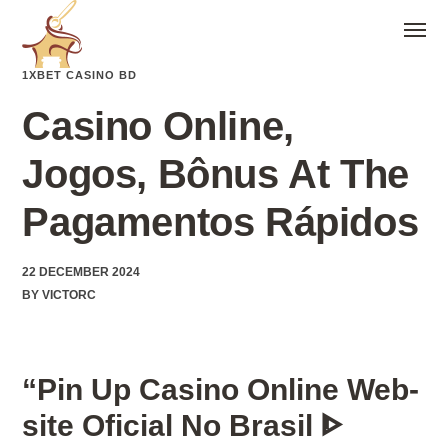
1XBET CASINO BD
Casino Online,
Jogos, Bônus At The
Pagamentos Rápidos
22 DECEMBER 2024
BY
VICTORC
“Pin Up Casino Online Web-
site Oficial No Brasil ᐈ