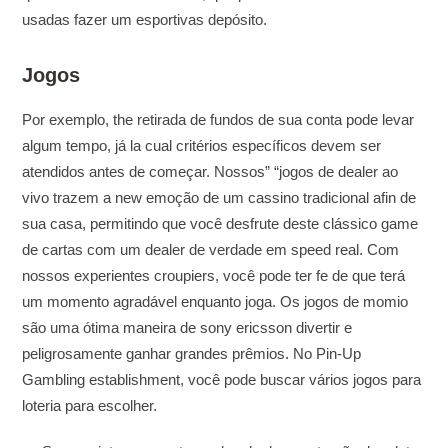
usadas fazer um esportivas depósito.
Jogos
Por exemplo, the retirada de fundos de sua conta pode levar
algum tempo, já la cual critérios específicos devem ser
atendidos antes de começar. Nossos” “jogos de dealer ao
vivo trazem a new emoção de um cassino tradicional afin de
sua casa, permitindo que você desfrute deste clássico game
de cartas com um dealer de verdade em speed real. Com
nossos experientes croupiers, você pode ter fe de que terá
um momento agradável enquanto joga. Os jogos de momio
são uma ótima maneira de sony ericsson divertir e
peligrosamente ganhar grandes prêmios. No Pin-Up
Gambling establishment, você pode buscar vários jogos para
loteria para escolher.