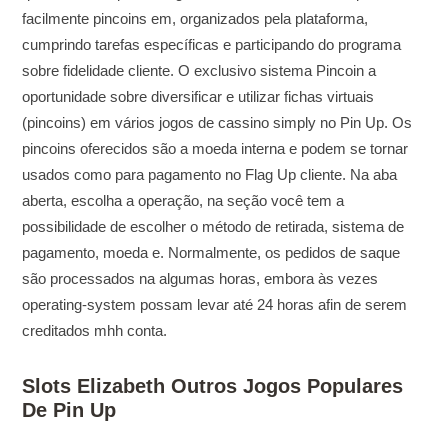
facilmente pincoins em, organizados pela plataforma,
cumprindo tarefas específicas e participando do programa
sobre fidelidade cliente. O exclusivo sistema Pincoin a
oportunidade sobre diversificar e utilizar fichas virtuais
(pincoins) em vários jogos de cassino simply no Pin Up. Os
pincoins oferecidos são a moeda interna e podem se tornar
usados como para pagamento no Flag Up cliente. Na aba
aberta, escolha a operação, na seção você tem a
possibilidade de escolher o método de retirada, sistema de
pagamento, moeda e. Normalmente, os pedidos de saque
são processados na algumas horas, embora às vezes
operating-system possam levar até 24 horas afin de serem
creditados mhh conta.
Slots Elizabeth Outros Jogos Populares
De Pin Up