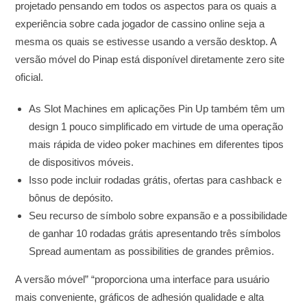
projetado pensando em todos os aspectos para os quais a
experiência sobre cada jogador de cassino online seja a
mesma os quais se estivesse usando a versão desktop. A
versão móvel do Pinap está disponível diretamente zero site
oficial.
As Slot Machines em aplicações Pin Up também têm um
design 1 pouco simplificado em virtude de uma operação
mais rápida de video poker machines em diferentes tipos
de dispositivos móveis.
Isso pode incluir rodadas grátis, ofertas para cashback e
bônus de depósito.
Seu recurso de símbolo sobre expansão e a possibilidade
de ganhar 10 rodadas grátis apresentando três símbolos
Spread aumentam as possibilities de grandes prêmios.
A versão móvel” “proporciona uma interface para usuário
mais conveniente, gráficos de adhesión qualidade e alta