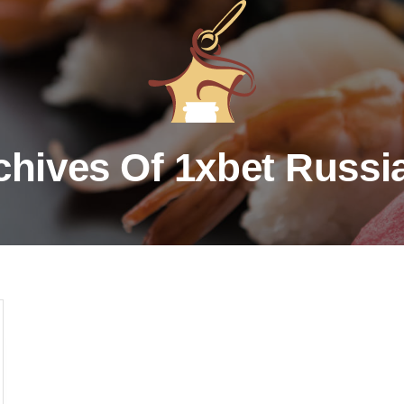
chives Of 1xbet Russi