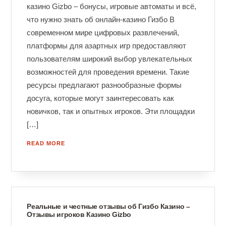
казино Gizbo – бонусы, игровые автоматы и всё,
что нужно знать об онлайн-казино Гизбо В
современном мире цифровых развлечений,
платформы для азартных игр предоставляют
пользователям широкий выбор увлекательных
возможностей для проведения времени. Такие
ресурсы предлагают разнообразные формы
досуга, которые могут заинтересовать как
новичков, так и опытных игроков. Эти площадки
[…]
READ MORE
Реальные и честные отзывы об Гизбо Казино –
Отзывы игроков Казино Gizbo