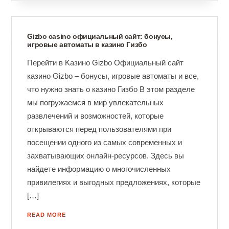
Gizbo casino официальный сайт: бонусы,
игровые автоматы в казино Гизбо
Перейти в Kaзино Gizbо Официальный сайт
казино Gizbo – бонусы, игровые автоматы и все,
что нужно знать о казино Гизбо В этом разделе
мы погружаемся в мир увлекательных
развлечений и возможностей, которые
открываются перед пользователями при
посещении одного из самых современных и
захватывающих онлайн-ресурсов. Здесь вы
найдете информацию о многочисленных
привилегиях и выгодных предложениях, которые
[…]
READ MORE