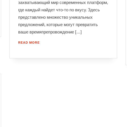
захватывающий мир современных платформ,
где каждый найдет что-то по вкусу. Здесь
представлено множество уникальных
предложений, которые могут превратить
ваше времяпрепровождение […]
READ MORE