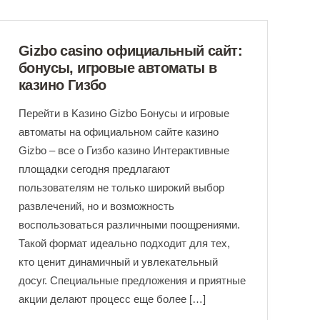
Gizbo casino официальный сайт:
бонусы, игровые автоматы в
казино Гизбо
Перейти в Kaзино Gizbо Бонусы и игровые
автоматы на официальном сайте казино
Gizbo – все о Гизбо казино Интерактивные
площадки сегодня предлагают
пользователям не только широкий выбор
развлечений, но и возможность
воспользоваться различными поощрениями.
Такой формат идеально подходит для тех,
кто ценит динамичный и увлекательный
досуг. Специальные предложения и приятные
акции делают процесс еще более […]