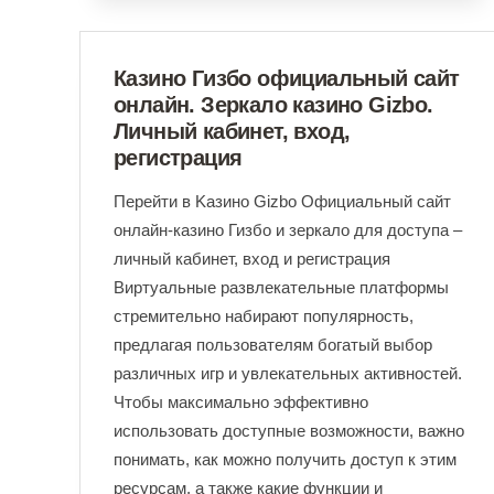
Казино Гизбо официальный сайт
онлайн. Зеркало казино Gizbo.
Личный кабинет, вход,
регистрация
Перейти в Kaзино Gizbо Официальный сайт
онлайн-казино Гизбо и зеркало для доступа –
личный кабинет, вход и регистрация
Виртуальные развлекательные платформы
стремительно набирают популярность,
предлагая пользователям богатый выбор
различных игр и увлекательных активностей.
Чтобы максимально эффективно
использовать доступные возможности, важно
понимать, как можно получить доступ к этим
ресурсам, а также какие функции и