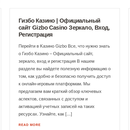
Гизбо Казино | Официальный
сайт Gizbo Casino Зеркало, Вход,
Регистрация
Перейти в Kaзино Gizbо Все, что нужно знать
о Гизбо Казино – Официальный сайт,
зеркало, вход и регистрация В нашем
разделе вы найдете полезную информацию о
том, как удобно и безопасно получить доступ
к онлайн-игровым платформам. Мы
предлагаем вам краткий обзор ключевых
аспектов, связанных с доступом и
активацией учетных записей на таких
ресурсах. Узнайте, как […]
READ MORE