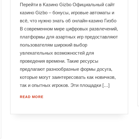
Перейти в Kaзино Gizbо Официальный сайт
казино Gizbo – бонусы, игровые автоматы и
всё, что нужно знать об онлайн-казино Гизбо
В современном мире цифровых развлечений,
платформы для азартных игр предоставляют
пользователям широкий выбор
увлекательных возможностей для
проведения времени. Такие ресурсы
предлагают разнообразные формы досуга,
которые могут заинтересовать как новичков,
так и опытных игроков. Эти площадки […]
READ MORE