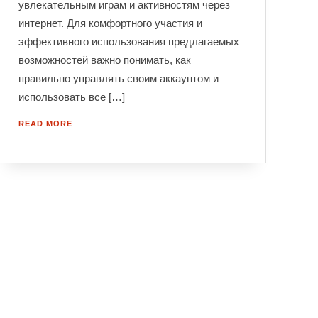
увлекательным играм и активностям через
интернет. Для комфортного участия и
эффективного использования предлагаемых
возможностей важно понимать, как
правильно управлять своим аккаунтом и
использовать все […]
READ MORE