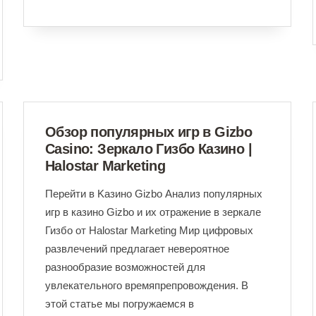
Обзор популярных игр в Gizbo
Casino: Зеркало Гизбо Казино |
Halostar Marketing
Перейти в Kaзино Gizbо Анализ популярных
игр в казино Gizbo и их отражение в зеркале
Гизбо от Halostar Marketing Мир цифровых
развлечений предлагает невероятное
разнообразие возможностей для
увлекательного времяпрепровождения. В
этой статье мы погружаемся в