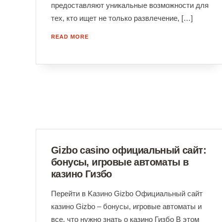
предоставляют уникальные возможности для
тех, кто ищет не только развлечение, […]
READ MORE
Gizbo casino официальный сайт:
бонусы, игровые автоматы в
казино Гизбо
Перейти в Kaзино Gizbо Официальный сайт
казино Gizbo – бонусы, игровые автоматы и
все, что нужно знать о казино Гизбо В этом