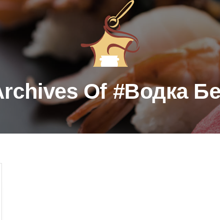
Archives Of #Водка Бе