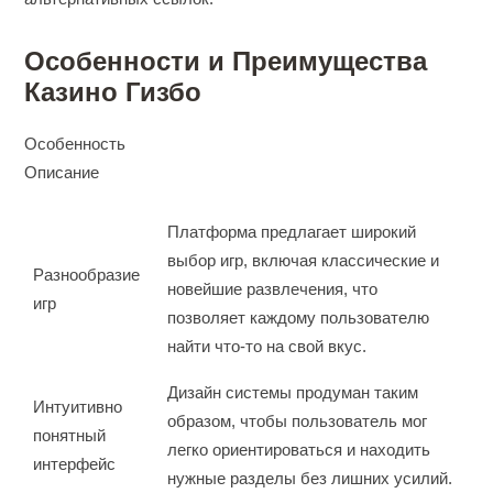
Особенности и Преимущества
Казино Гизбо
Особенность
Описание
Платформа предлагает широкий
выбор игр, включая классические и
Разнообразие
новейшие развлечения, что
игр
позволяет каждому пользователю
найти что-то на свой вкус.
Дизайн системы продуман таким
Интуитивно
образом, чтобы пользователь мог
понятный
легко ориентироваться и находить
интерфейс
нужные разделы без лишних усилий.