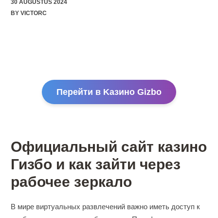
30 AUGUSTUS 2024
BY
VICTORC
Перейти в Kaзино Gizbо
Официальный сайт казино
Гизбо и как зайти через
рабочее зеркало
В мире виртуальных развлечений важно иметь доступ к