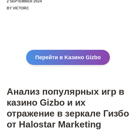
2 SEPTEMBER 2024
BY
VICTORC
Перейти в Kaзино Gizbо
Анализ популярных игр в
казино Gizbo и их
отражение в зеркале Гизбо
от Halostar Marketing