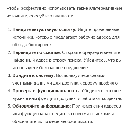
Чтобы эффективно использовать такие альтернативные
источники, следуйте этим шагам:
Найдите актуальную ссылку:
Ищите проверенные
источники, которые предлагают рабочие адреса для
обхода блокировок.
Перейдите по ссылке:
Откройте браузер и введите
найденный адрес в строку поиска. Убедитесь, что вы
используете безопасное соединение.
Войдите в систему:
Воспользуйтесь своими
учетными данными для доступа к своему профилю.
Проверьте функциональность:
Убедитесь, что все
нужные вам функции доступны и работают корректно.
Обновляйте информацию:
При изменении адресов
или функционала следите за новыми ссылками и
обновляйте их по мере необходимости.