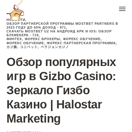
НОВОСТИ
ОБЗОР ПАРТНЕРСКОЙ ПРОГРАММЫ MOSTBET PARTNERS В
2023 ГОДУ ДО 60% ДОХОД - 971
СКАЧАТЬ MOSTBET UZ НА АНДРОИД APK И IOS: ОБЗОР
БУКМЕКЕРА - 719
ФИНТЕХ
ФОРЕКС БРОКЕРЫ
ФОРЕКС ОБУЧЕНИЕ
ФОРЕКС ОБУЧЕНИЕ
ФОРЕКС ПАРТНЕРСКАЯ ПРОГРАММА
カジ旅
コニベット
ベラジョンカジノ
Обзор популярных
игр в Gizbo Casino:
Зеркало Гизбо
Казино | Halostar
Marketing