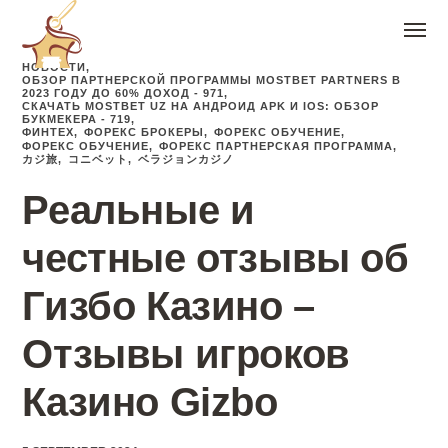
НОВОСТИ
ОБЗОР ПАРТНЕРСКОЙ ПРОГРАММЫ MOSTBET PARTNERS В
2023 ГОДУ ДО 60% ДОХОД - 971
СКАЧАТЬ MOSTBET UZ НА АНДРОИД APK И IOS: ОБЗОР
БУКМЕКЕРА - 719
ФИНТЕХ
ФОРЕКС БРОКЕРЫ
ФОРЕКС ОБУЧЕНИЕ
ФОРЕКС ОБУЧЕНИЕ
ФОРЕКС ПАРТНЕРСКАЯ ПРОГРАММА
カジ旅
コニベット
ベラジョンカジノ
Реальные и
честные отзывы об
Гизбо Казино –
Отзывы игроков
Казино Gizbo