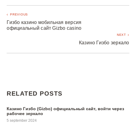
PREVIOUS
Гизбо казино мобильная версия
официальный сайт Gizbo casino
NEXT
Казино Гизбо зеркало
RELATED POSTS
Казино Гизбо (Gizbo) официальный сайт, войти через
рабочее зеркало
5 september 2024