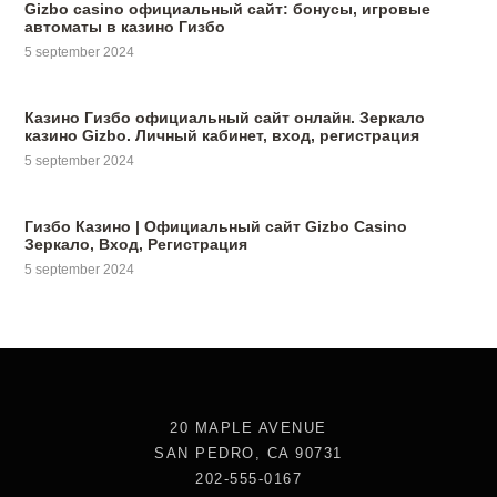
Gizbo casino официальный сайт: бонусы, игровые
автоматы в казино Гизбо
5 september 2024
Казино Гизбо официальный сайт онлайн. Зеркало
казино Gizbo. Личный кабинет, вход, регистрация
5 september 2024
Гизбо Казино | Официальный сайт Gizbo Casino
Зеркало, Вход, Регистрация
5 september 2024
20 MAPLE AVENUE
SAN PEDRO, CA 90731
202-555-0167